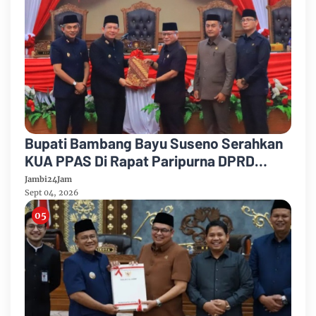
Bupati Bambang Bayu Suseno Serahkan
KUA PPAS Di Rapat Paripurna DPRD
Muarojambi
Jambi24Jam
Sept 04, 2026