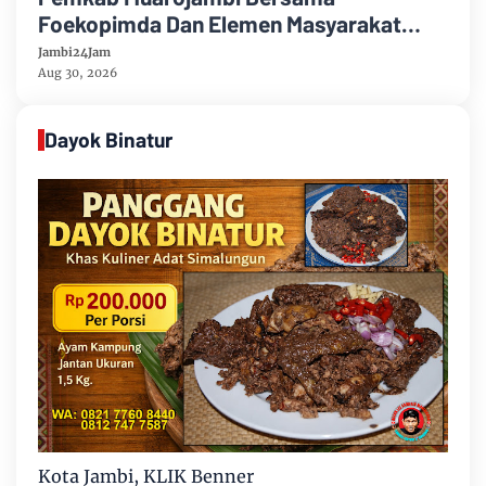
Foekopimda Dan Elemen Masyarakat
Menyatakan Sikap Dengan Tegas Tolak
Jambi24Jam
Keberadaan Geng Motor
Aug 30, 2026
Dayok Binatur
Kota Jambi, KLIK Benner