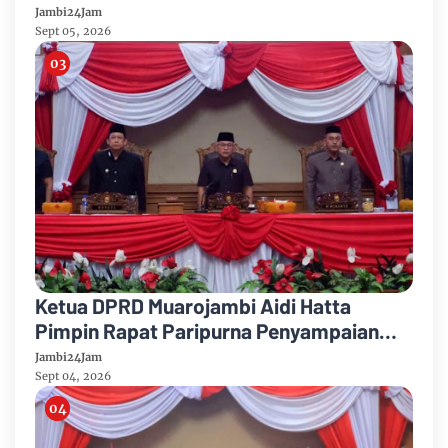
Partai Demikrat
Jambi24Jam
Sept 05, 2026
Ketua DPRD Muarojambi Aidi Hatta
Pimpin Rapat Paripurna Penyampaian
Rancangan Perubahan KUA-PPAS Tahun
Jambi24Jam
Anggaran 2026
Sept 04, 2026