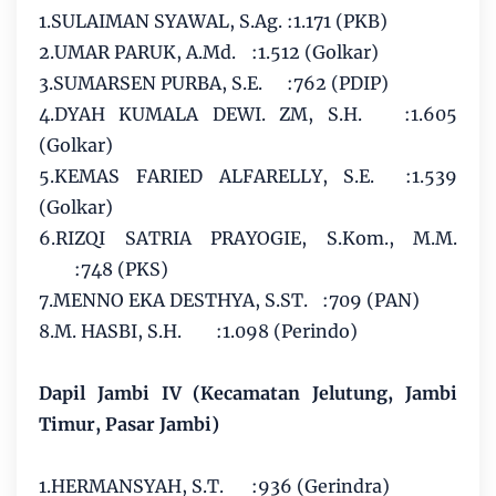
1.SULAIMAN SYAWAL, S.Ag.
:1.171 (PKB)
2.UMAR PARUK, A.Md.
:1.512 (Golkar)
3.SUMARSEN PURBA, S.E.
:762 (PDIP)
4.DYAH KUMALA DEWI. ZM, S.H.
:1.605
(Golkar)
5.KEMAS FARIED ALFARELLY, S.E.
:1.539
(Golkar)
6.RIZQI SATRIA PRAYOGIE, S.Kom., M.M.
:748 (PKS)
7.MENNO EKA DESTHYA, S.ST.
:709 (PAN)
8.M. HASBI, S.H.
:1.098 (Perindo)
Dapil Jambi IV (Kecamatan Jelutung, Jambi
Timur, Pasar Jambi)
1.HERMANSYAH, S.T.
:936 (Gerindra)