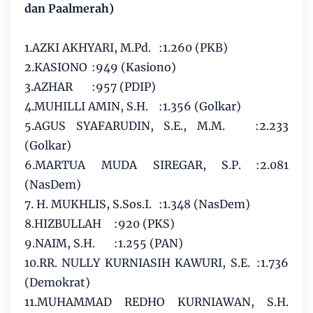
dan Paalmerah)
1.AZKI AKHYARI, M.Pd.
:1.260 (PKB)
2.KASIONO
:949 (Kasiono)
3.AZHAR
:957 (PDIP)
4.MUHILLI AMIN, S.H.
:1.356 (Golkar)
5.AGUS SYAFARUDIN, S.E., M.M.
:2.233
(Golkar)
6.MARTUA MUDA SIREGAR, S.P.
:2.081
(NasDem)
7. H. MUKHLIS, S.Sos.I.
:1.348 (NasDem)
8.HIZBULLAH
:920 (PKS)
9.NAIM, S.H.
:1.255 (PAN)
10.RR. NULLY KURNIASIH KAWURI, S.E.
:1.736
(Demokrat)
11.MUHAMMAD REDHO KURNIAWAN, S.H.