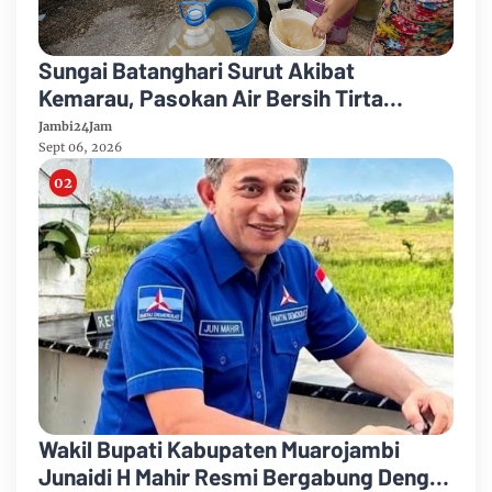
Sungai Batanghari Surut Akibat
Kemarau, Pasokan Air Bersih Tirta
Mayang Jambi Keruh
Jambi24Jam
Sept 06, 2026
Wakil Bupati Kabupaten Muarojambi
Junaidi H Mahir Resmi Bergabung Dengan