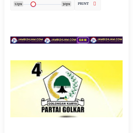
PRINT
12px
30px