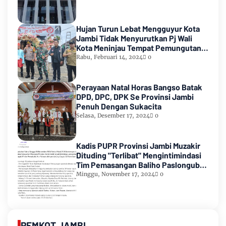
Hujan Turun Lebat Mengguyur Kota
Jambi Tidak Menyurutkan Pj Wali
Kota Meninjau Tempat Pemungutan
Suara Pemilu 2024
Rabu, Februari 14, 2024
0
Perayaan Natal Horas Bangso Batak
DPD, DPC, DPK Se Provinsi Jambi
Penuh Dengan Sukacita
Selasa, Desember 17, 2024
0
Kadis PUPR Provinsi Jambi Muzakir
Dituding "Terlibat" Mengintimindasi
Tim Pemasangan Baliho Paslongub
Romi-Sudirman
Minggu, November 17, 2024
0
PEMKOT JAMBI