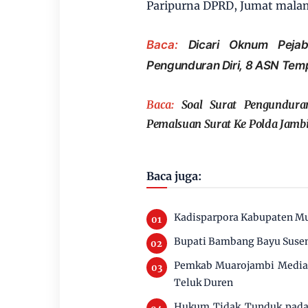
Paripurna DPRD, Jumat mala
Baca:
Dicari Oknum Peja
Pengunduran Diri, 8 ASN Tem
Baca:
Soal Surat Pengundura
Pemalsuan Surat Ke Polda Jamb
Baca juga:
Kadisparpora Kabupaten Mu
Bupati Bambang Bayu Susen
Pemkab Muarojambi Mediasi
Teluk Duren
Hukum Tidak Tunduk pada 