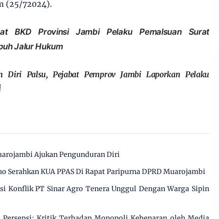
m (25/72024).
bat BKD Provinsi Jambi Pelaku Pemalsuan Surat
puh Jalur Hukum
n Diri Palsu, Pejabat Pemprov Jambi Laporkan Pelaku
i
arojambi Ajukan Pengunduran Diri
o Serahkan KUA PPAS Di Rapat Paripurna DPRD Muarojambi
 Konflik PT Sinar Agro Tenera Unggul Dengan Warga Sipin
Persepsi: Kritik Terhadap Monopoli Kebenaran oleh Media