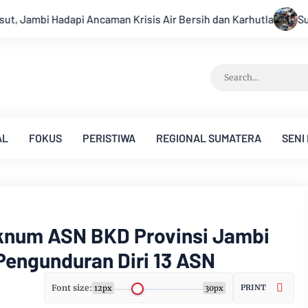
ir Bersih dan Karhutla
Sungai Batanghari Surut Akibat Kema
AL
FOKUS
PERISTIWA
REGIONAL SUMATERA
SENI
Oknum ASN BKD Provinsi Jambi
Pengunduran Diri 13 ASN
Font size:
PRINT
12px
30px