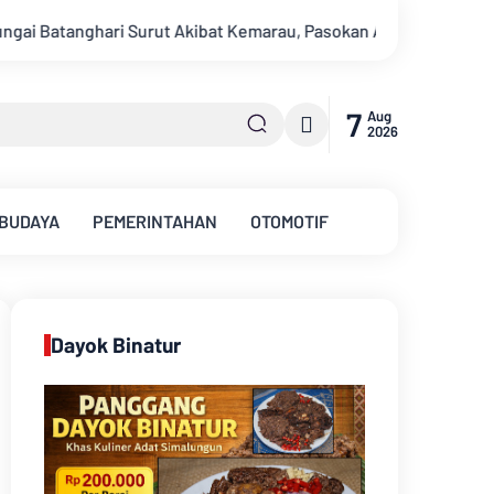
rau, Pasokan Air Bersih Tirta Mayang Jambi Keruh
Kapolda 
7
Aug
2026
 BUDAYA
PEMERINTAHAN
OTOMOTIF
Dayok Binatur