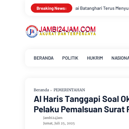
gai Batanghari Terus Menyusut, Jambi Hadapi Ancaman Krisis A
Breaking News:
BERANDA
POLITIK
HUKRIM
NASION
Beranda
PEMERINTAHAN
Al Haris Tanggapi Soal 
Pelaku Pemalsuan Surat 
Jambi24Jam
Jumat, Juli 25, 2025