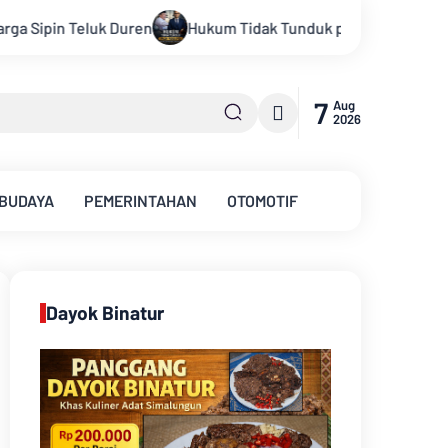
 pada Persepsi: Kritik Terhadap Monopoli Kebenaran oleh Media
7
Aug
2026
 BUDAYA
PEMERINTAHAN
OTOMOTIF
Dayok Binatur