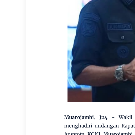
Muarojambi, J24 -
Wakil
menghadiri undangan Rapat 
Anggota KONI Muarojambi s