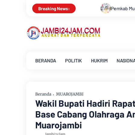
Pemkab Muarojambi Mediasi Konflik PT Sinar Agro Tenera
Breaking News:
BERANDA
POLITIK
HUKRIM
NASION
Beranda
MUAROJAMBI
Wakil Bupati Hadiri Rapat
Base Cabang Olahraga A
Muarojambi
Jambi24Jam