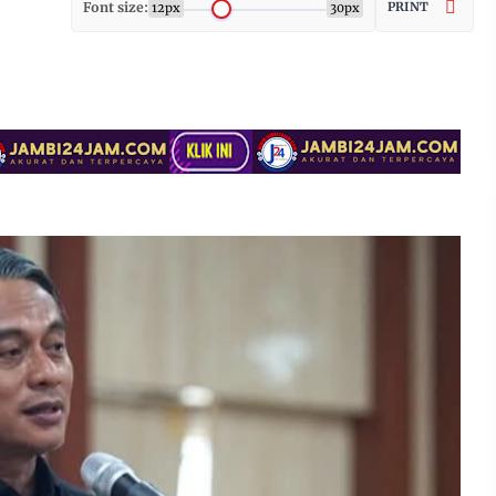
Font size:
PRINT
12px
30px