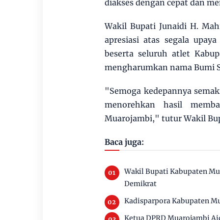
diakses dengan cepat dan mem
Wakil Bupati Junaidi H. Ma
apresiasi atas segala upay
beserta seluruh atlet Kab
mengharumkan nama Bumi Sail
"Semoga kedepannya semaki
menorehkan hasil memb
Muarojambi," tutur Wakil Bup
Baca juga:
Wakil Bupati Kabupaten Mu
Demikrat
Kadisparpora Kabupaten Mu
Ketua DPRD Muarojambi Aid