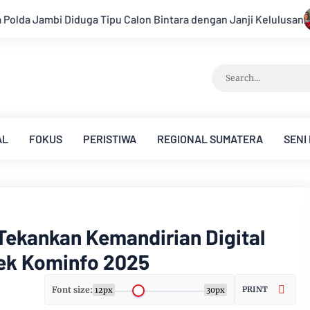
ntara dengan Janji Kelulusan
Konsisten Alirkan Kepedulian
AL
FOKUS
PERISTIWA
REGIONAL SUMATERA
SENI
Tekankan Kemandirian Digital
tek Kominfo 2025
Font size:
PRINT
12px
30px