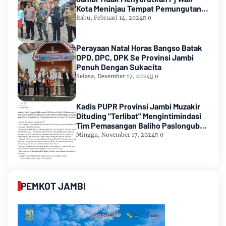
Kota Meninjau Tempat Pemungutan
Suara Pemilu 2024
Rabu, Februari 14, 2024
0
Perayaan Natal Horas Bangso Batak
DPD, DPC, DPK Se Provinsi Jambi
Penuh Dengan Sukacita
Selasa, Desember 17, 2024
0
Kadis PUPR Provinsi Jambi Muzakir
Dituding "Terlibat" Mengintimindasi
Tim Pemasangan Baliho Paslongub
Romi-Sudirman
Minggu, November 17, 2024
0
PEMKOT JAMBI