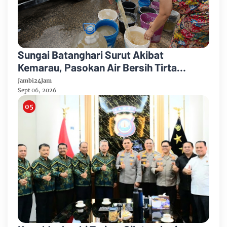
Sungai Batanghari Surut Akibat
Kemarau, Pasokan Air Bersih Tirta
Mayang Jambi Keruh
Jambi24Jam
Sept 06, 2026