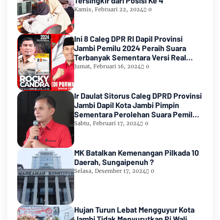
Tersingkir dari Posisi Ke 4
Kamis, Februari 22, 2024
0
Ini 8 Caleg DPR RI Dapil Provinsi
Jambi Pemilu 2024 Peraih Suara
Terbanyak Sementara Versi Real
Count KPU RI
Jumat, Februari 16, 2024
0
Ir Daulat Sitorus Caleg DPRD Provinsi
Jambi Dapil Kota Jambi Pimpin
Sementara Perolehan Suara Pemilu
2024
Sabtu, Februari 17, 2024
0
MK Batalkan Kemenangan Pilkada 10
Daerah, Sungaipenuh ?
Selasa, Desember 17, 2024
0
Hujan Turun Lebat Mengguyur Kota
Jambi Tidak Menyurutkan Pj Wali