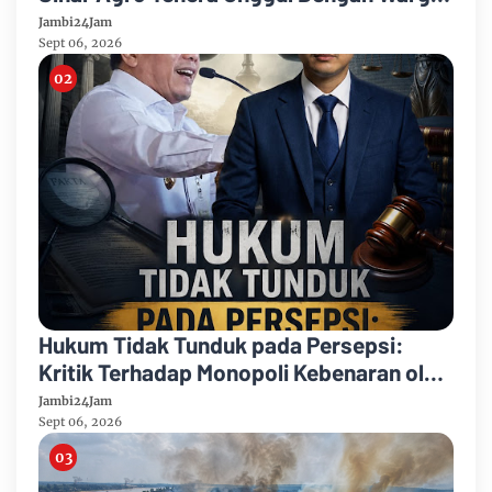
Sipin Teluk Duren
Jambi24Jam
Sept 06, 2026
Hukum Tidak Tunduk pada Persepsi:
Kritik Terhadap Monopoli Kebenaran oleh
Media dan Aktivis
Jambi24Jam
Sept 06, 2026