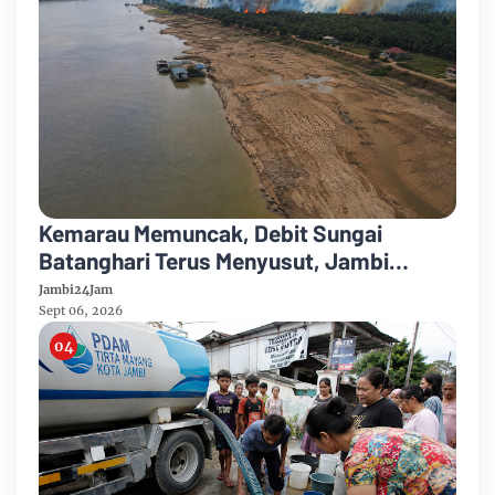
Kemarau Memuncak, Debit Sungai
Batanghari Terus Menyusut, Jambi
Hadapi Ancaman Krisis Air Bersih dan
Jambi24Jam
Karhutla
Sept 06, 2026