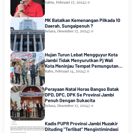
2024
Sabtu, Februari 17, 2024
0
MK Batalkan Kemenangan Pilkada 10
Daerah, Sungaipenuh ?
Selasa, Desember 17, 2024
0
Hujan Turun Lebat Mengguyur Kota
Jambi Tidak Menyurutkan Pj Wali
Kota Meninjau Tempat Pemungutan
Suara Pemilu 2024
Rabu, Februari 14, 2024
0
Perayaan Natal Horas Bangso Batak
DPD, DPC, DPK Se Provinsi Jambi
Penuh Dengan Sukacita
Selasa, Desember 17, 2024
0
Kadis PUPR Provinsi Jambi Muzakir
Dituding "Terlibat" Mengintimindasi