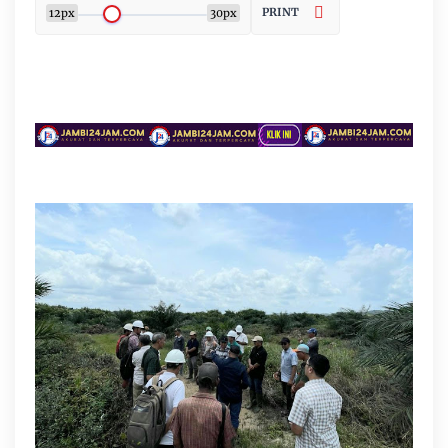
PRINT
12px
30px