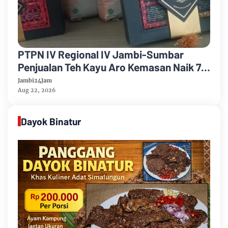
PTPN IV Regional IV Jambi-Sumbar
Penjualan Teh Kayu Aro Kemasan Naik 7
Persen Semester Pertama Tahun 2026
Jambi24Jam
Aug 22, 2026
Dayok Binatur