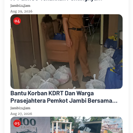
Harmonisasi Operasional Kebun
Jambi24Jam
Aug 29, 2026
Bantu Korban KDRT Dan Warga
Prasejahtera Pemkot Jambi Bersama
PTPN IV Regional IV Salurkan Paket
Jambi24Jam
Sembako
Aug 27, 2026