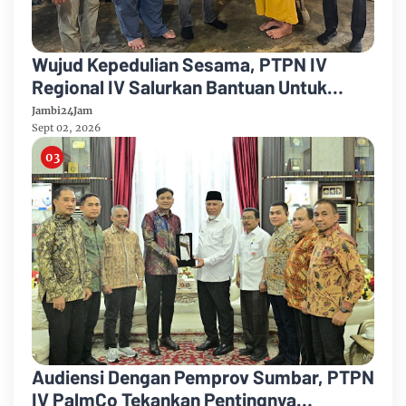
Wujud Kepedulian Sesama, PTPN IV
Regional IV Salurkan Bantuan Untuk
Pengobatan Putri Karyawan Pemanen
Jambi24Jam
Sept 02, 2026
Audiensi Dengan Pemprov Sumbar, PTPN
IV PalmCo Tekankan Pentingnya