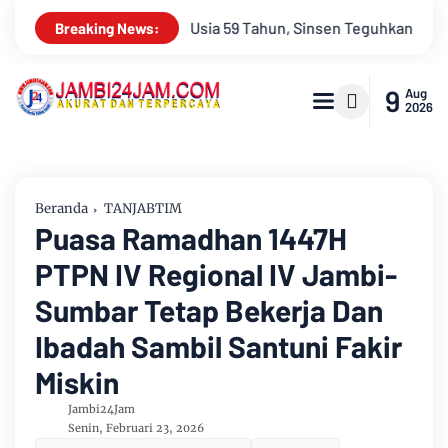
sen Teguhkan Semangat “Sustainably Growing”
Hari Indonesi
Breaking News:
9
Aug
2026
Beranda
TANJABTIM
Puasa Ramadhan 1447H
PTPN IV Regional IV Jambi-
Sumbar Tetap Bekerja Dan
Ibadah Sambil Santuni Fakir
Miskin
Jambi24Jam
Senin, Februari 23, 2026