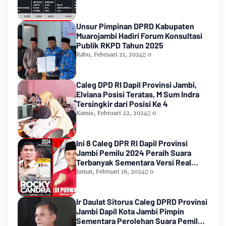
Unsur Pimpinan DPRD Kabupaten
Muarojambi Hadiri Forum Konsultasi
Publik RKPD Tahun 2025
Rabu, Februari 21, 2024
0
Caleg DPD RI Dapil Provinsi Jambi,
Elviana Posisi Teratas, M Sum Indra
Tersingkir dari Posisi Ke 4
Kamis, Februari 22, 2024
0
Ini 8 Caleg DPR RI Dapil Provinsi
Jambi Pemilu 2024 Peraih Suara
Terbanyak Sementara Versi Real
Count KPU RI
Jumat, Februari 16, 2024
0
Ir Daulat Sitorus Caleg DPRD Provinsi
Jambi Dapil Kota Jambi Pimpin
Sementara Perolehan Suara Pemilu