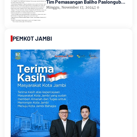
Tim Pemasangan Baliho Paslongub
Romi-Sudirman
Minggu, November 17, 2024
0
PEMKOT JAMBI