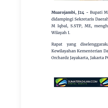
Muarojambi, J24 -
Bupati M
didampingi Sekretaris Daer
M Iqbal, S.STP, ME, mengha
Wilayah I.
Rapat yang diselenggarak
Kewilayahan Kementerian Dal
Orchardz Jayakarta, Jakarta P