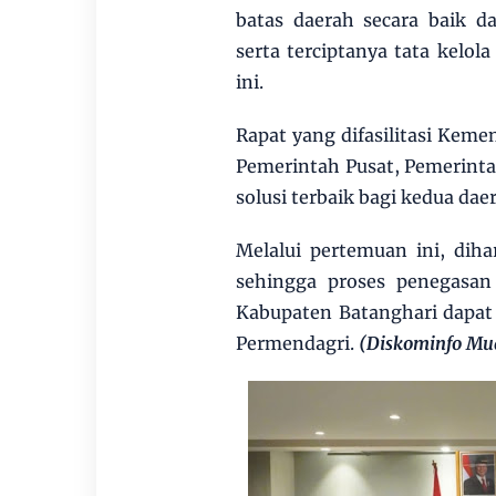
batas daerah secara baik d
serta terciptanya tata kelol
ini.
Rapat yang difasilitasi Keme
Pemerintah Pusat, Pemerint
solusi terbaik bagi kedua dae
Melalui pertemuan ini, dih
sehingga proses penegasan
Kabupaten Batanghari dapat d
Permendagri.
(Diskominfo Mua