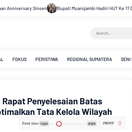
ri HUT Ke 17 Desa Mingkung Jaya Ajak Warga Menuju Desa Mandir
AL
FOKUS
PERISTIWA
REGIONAL SUMATERA
SENI
i Rapat Penyelesaian Batas
timalkan Tata Kelola Wilayah
Font size:
PRINT
12px
30px