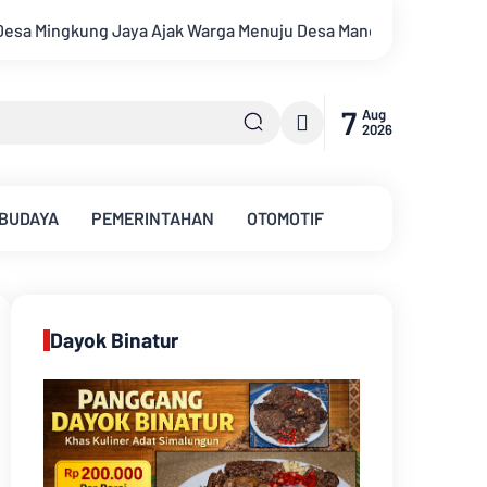
i 2026
Pemkab Muarojambi Mediasi Konflik PT Sinar Agro Te
7
Aug
2026
 BUDAYA
PEMERINTAHAN
OTOMOTIF
Dayok Binatur