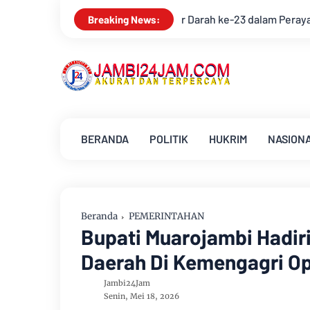
 dalam Perayaan Anniversary Sinsen
Bupati Muarojambi Hadi
Breaking News:
BERANDA
POLITIK
HUKRIM
NASION
Beranda
PEMERINTAHAN
Bupati Muarojambi Hadir
Daerah Di Kemengagri Op
Jambi24Jam
Senin, Mei 18, 2026