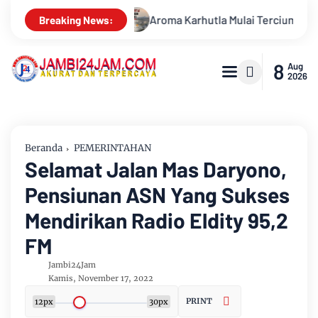
Aroma Karhutla Mulai Tercium di Kota Jambi, Warga Diminta W
Breaking News:
8
Aug
2026
Beranda
PEMERINTAHAN
Selamat Jalan Mas Daryono,
Pensiunan ASN Yang Sukses
Mendirikan Radio Eldity 95,2
FM
Jambi24Jam
Kamis, November 17, 2022
PRINT
12px
30px