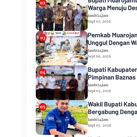
Warga Menuju Des
Jambi24Jam
Sept 07, 2026
Pemkab Muarojamb
Unggul Dengan Wa
Jambi24Jam
Sept 06, 2026
Bupati Kabupaten
Pimpinan Baznas
Jambi24Jam
Sept 05, 2026
Wakil Bupati Kab
Bergabung Denga
Jambi24Jam
Sept 05, 2026