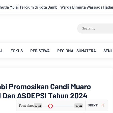
i, Warga Diminta Waspada Hadapi Puncak Kemarau
Ambisi Men
AL
FOKUS
PERISTIWA
REGIONAL SUMATERA
SENI
mbi Promosikan Candi Muaro
I Dan ASDEPSI Tahun 2024
Font size:
PRINT
12px
30px