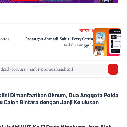
NEXT
polres
Pasangan Ahmadi Zubir-Ferry Satria
Terlalu Tangguh
olisi Dimanfaatkan Oknum, Dua Anggota Polda
 Calon Bintara dengan Janji Kelulusan
i Hadiri HUT Ke 17 Desa Mingkung Jaya Ajak