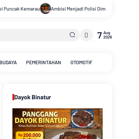
jadi Polisi Dimanfaatkan Oknum, Dua Anggota Polda Jambi Didug
7
Aug
2026
 BUDAYA
PEMERINTAHAN
OTOMOTIF
Dayok Binatur