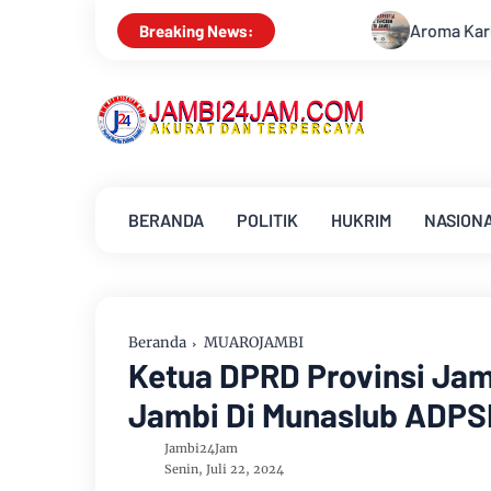
Aroma Karhutla Mulai Tercium di Kota Jamb
Breaking News:
BERANDA
POLITIK
HUKRIM
NASION
Beranda
MUAROJAMBI
Ketua DPRD Provinsi Ja
Jambi Di Munaslub ADPS
Jambi24Jam
Senin, Juli 22, 2024