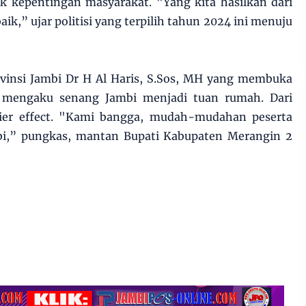
k kepentingan masyarakat. "Yang kita hasilkan dari
k,” ujar politisi yang terpilih tahun 2024 ini menuju
ovinsi Jambi Dr H Al Haris, S.Sos, MH yang membuka
mengaku senang Jambi menjadi tuan rumah. Dari
lier effect. "Kami bangga, mudah-mudahan peserta
bi,” pungkas, mantan Bupati Kabupaten Merangin 2