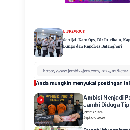
PREVIOUS
Sertijab Karo Ops, Dir Intelkam, Ka
Bungo dan Kapolres Batanghari
Anda mungkin menyukai postingan ini
Ambisi Menjadi P
Jambi Diduga Tipu
Jambi24Jam
Sept 07, 2026
Bupati Muarojamb