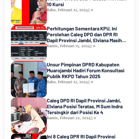
10 Kursi
Rabu, Februari 21, 2024
0
Perhitungan Sementara KPU, Ini
Perolehan Caleg DPD dan DPR RI
Dapil Provinsi Jambi, Elviana Masih
Urutan Kedua Teratas
Kamis, Februari 15, 2024
0
Unsur Pimpinan DPRD Kabupaten
Muarojambi Hadiri Forum Konsultasi
Publik RKPD Tahun 2025
Rabu, Februari 21, 2024
0
Caleg DPD RI Dapil Provinsi Jambi,
Elviana Posisi Teratas, M Sum Indra
Tersingkir dari Posisi Ke 4
Kamis, Februari 22, 2024
0
Ini 8 Caleg DPR RI Dapil Provinsi