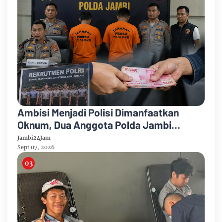
Ambisi Menjadi Polisi Dimanfaatkan
Oknum, Dua Anggota Polda Jambi
Diduga Tipu Calon Bintara dengan Janji
Jambi24Jam
Kelulusan
Sept 07, 2026