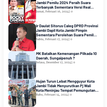
Jambi Pemilu 2024 Peraih Suara
Terbanyak Sementara Versi Real
Count KPU RI
Jumat, Februari 16, 2024
0
Ir Daulat Sitorus Caleg DPRD Provinsi
Jambi Dapil Kota Jambi Pimpin
Sementara Perolehan Suara Pemilu
2024
Sabtu, Februari 17, 2024
0
MK Batalkan Kemenangan Pilkada 10
Daerah, Sungaipenuh ?
Selasa, Desember 17, 2024
0
Hujan Turun Lebat Mengguyur Kota
Jambi Tidak Menyurutkan Pj Wali
Kota Meninjau Tempat Pemungutan
Suara Pemilu 2024
Rabu, Februari 14, 2024
0