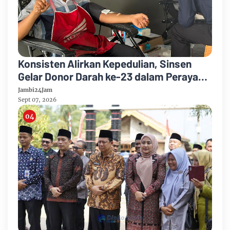
Konsisten Alirkan Kepedulian, Sinsen
Gelar Donor Darah ke-23 dalam Perayaan
Anniversary Sinsen
Jambi24Jam
Sept 07, 2026