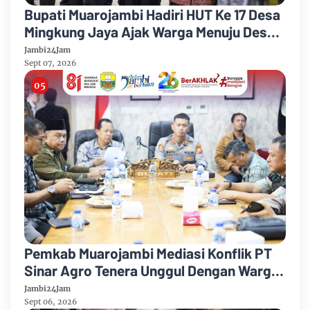
Bupati Muarojambi Hadiri HUT Ke 17 Desa
Mingkung Jaya Ajak Warga Menuju Desa
Mandiri 2026
Jambi24Jam
Sept 07, 2026
Pemkab Muarojambi Mediasi Konflik PT
Sinar Agro Tenera Unggul Dengan Warga
Sipin Teluk Duren
Jambi24Jam
Sept 06, 2026