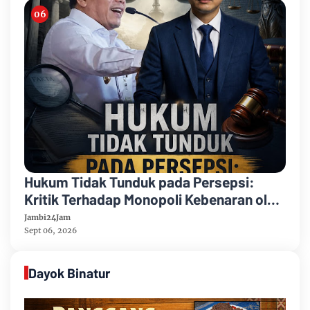
Hukum Tidak Tunduk pada Persepsi:
Kritik Terhadap Monopoli Kebenaran oleh
Media dan Aktivis
Jambi24Jam
Sept 06, 2026
Dayok Binatur