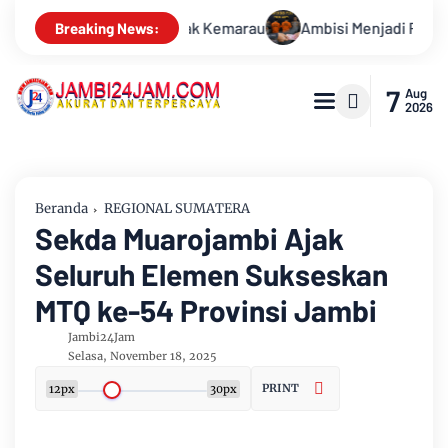
i Menjadi Polisi Dimanfaatkan Oknum, Dua Anggota Polda Jambi D
Breaking News:
7
Aug
2026
Beranda
REGIONAL SUMATERA
Sekda Muarojambi Ajak
Seluruh Elemen Sukseskan
MTQ ke-54 Provinsi Jambi
Jambi24Jam
Selasa, November 18, 2025
PRINT
12px
30px