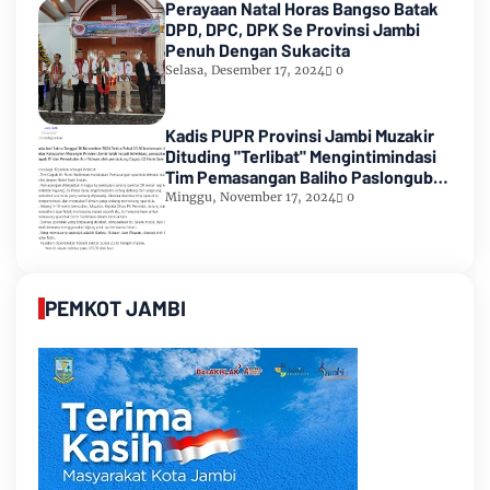
Perayaan Natal Horas Bangso Batak
DPD, DPC, DPK Se Provinsi Jambi
Penuh Dengan Sukacita
Selasa, Desember 17, 2024
0
Kadis PUPR Provinsi Jambi Muzakir
Dituding "Terlibat" Mengintimindasi
Tim Pemasangan Baliho Paslongub
Romi-Sudirman
Minggu, November 17, 2024
0
PEMKOT JAMBI