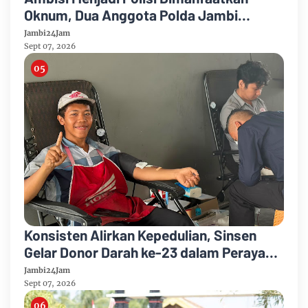
Oknum, Dua Anggota Polda Jambi
Diduga Tipu Calon Bintara dengan Janji
Jambi24Jam
Kelulusan
Sept 07, 2026
Konsisten Alirkan Kepedulian, Sinsen
Gelar Donor Darah ke-23 dalam Perayaan
Anniversary Sinsen
Jambi24Jam
Sept 07, 2026