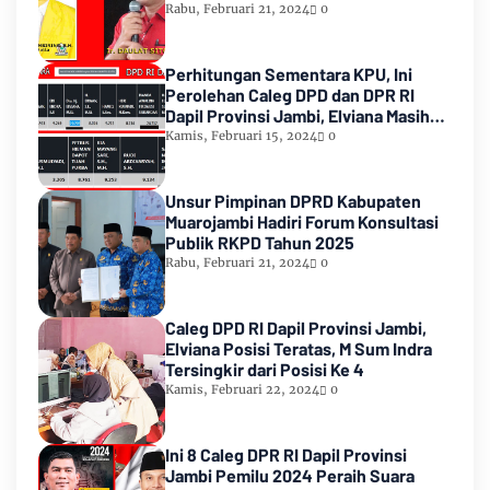
Rabu, Februari 21, 2024
0
Perhitungan Sementara KPU, Ini
Perolehan Caleg DPD dan DPR RI
Dapil Provinsi Jambi, Elviana Masih
Urutan Kedua Teratas
Kamis, Februari 15, 2024
0
Unsur Pimpinan DPRD Kabupaten
Muarojambi Hadiri Forum Konsultasi
Publik RKPD Tahun 2025
Rabu, Februari 21, 2024
0
Caleg DPD RI Dapil Provinsi Jambi,
Elviana Posisi Teratas, M Sum Indra
Tersingkir dari Posisi Ke 4
Kamis, Februari 22, 2024
0
Ini 8 Caleg DPR RI Dapil Provinsi
Jambi Pemilu 2024 Peraih Suara