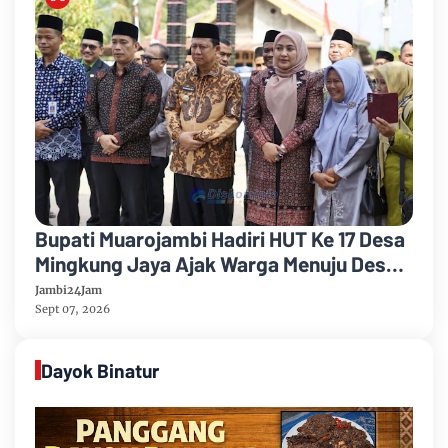
Bupati Muarojambi Hadiri HUT Ke 17 Desa
Mingkung Jaya Ajak Warga Menuju Desa
Mandiri 2026
Jambi24Jam
Sept 07, 2026
Dayok Binatur