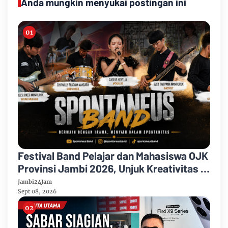
Anda mungkin menyukai postingan ini
Festival Band Pelajar dan Mahasiswa OJK
Provinsi Jambi 2026, Unjuk Kreativitas di
Taman Banjuran Budayo, Spontaneus
Jambi24Jam
Band Raih Juara 2
Sept 08, 2026