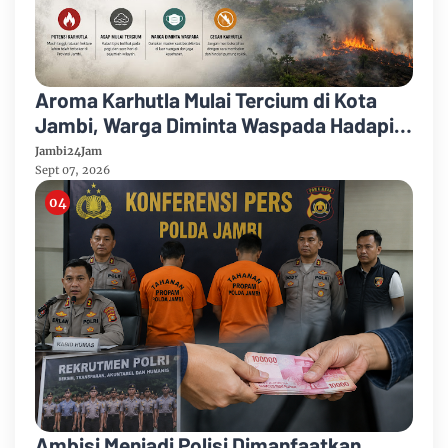
Aroma Karhutla Mulai Tercium di Kota
Jambi, Warga Diminta Waspada Hadapi
Puncak Kemarau
Jambi24Jam
Sept 07, 2026
Ambisi Menjadi Polisi Dimanfaatkan