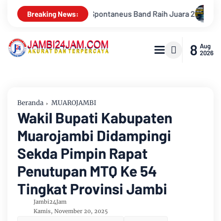
a 2
Drs Sabar Siagian, Dari Jurnalis Handal Beralih Profesi 
Breaking News:
8
Aug
2026
Beranda
MUAROJAMBI
Wakil Bupati Kabupaten
Muarojambi Didampingi
Sekda Pimpin Rapat
Penutupan MTQ Ke 54
Tingkat Provinsi Jambi
Jambi24Jam
Kamis, November 20, 2025