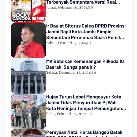
Terbanyak Sementara Versi Real
Count KPU RI
Jumat, Februari 16, 2024
0
Ir Daulat Sitorus Caleg DPRD Provinsi
Jambi Dapil Kota Jambi Pimpin
Sementara Perolehan Suara Pemilu
2024
Sabtu, Februari 17, 2024
0
MK Batalkan Kemenangan Pilkada 10
Daerah, Sungaipenuh ?
Selasa, Desember 17, 2024
0
Hujan Turun Lebat Mengguyur Kota
Jambi Tidak Menyurutkan Pj Wali
Kota Meninjau Tempat Pemungutan
Suara Pemilu 2024
Rabu, Februari 14, 2024
0
Perayaan Natal Horas Bangso Batak