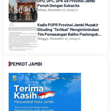
DPD, DPC, DPK Se Provinsi Jambi
Penuh Dengan Sukacita
Selasa, Desember 17, 2024
0
Kadis PUPR Provinsi Jambi Muzakir
Dituding "Terlibat" Mengintimindasi
Tim Pemasangan Baliho Paslongub
Romi-Sudirman
Minggu, November 17, 2024
0
PEMKOT JAMBI