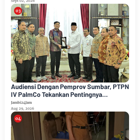
Sept 02, 2026
Audiensi Dengan Pemprov Sumbar, PTPN
IV PalmCo Tekankan Pentingnya
Harmonisasi Operasional Kebun
Jambi24Jam
Aug 29, 2026