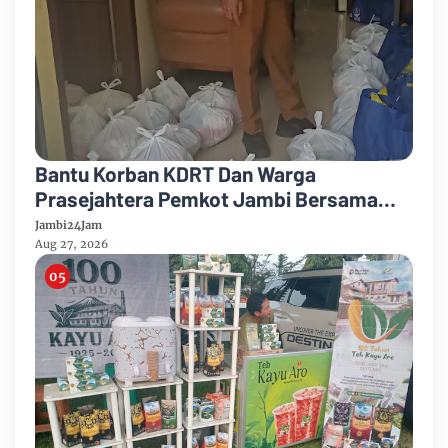
Bantu Korban KDRT Dan Warga
Prasejahtera Pemkot Jambi Bersama
PTPN IV Regional IV Salurkan Paket
Jambi24Jam
Sembako
Aug 27, 2026