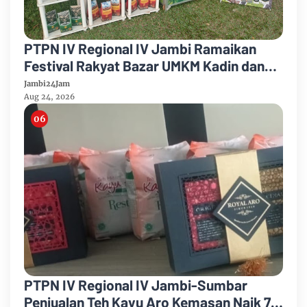
PTPN IV Regional IV Jambi Ramaikan
Festival Rakyat Bazar UMKM Kadin dan
Korem 042/Garuda Putih
Jambi24Jam
Aug 24, 2026
PTPN IV Regional IV Jambi-Sumbar
Penjualan Teh Kayu Aro Kemasan Naik 7