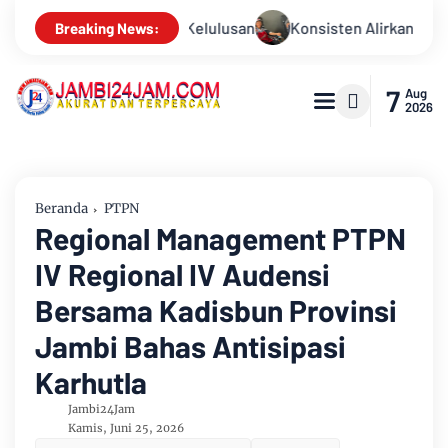
isten Alirkan Kepedulian, Sinsen Gelar Donor Darah ke-23 dala
Breaking News:
7
Aug
2026
Beranda
PTPN
Regional Management PTPN
IV Regional IV Audensi
Bersama Kadisbun Provinsi
Jambi Bahas Antisipasi
Karhutla
Jambi24Jam
Kamis, Juni 25, 2026