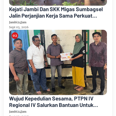
Kejati Jambi Dan SKK Migas Sumbagsel
Jalin Perjanjian Kerja Sama Perkuat
Kepastian Hukum
Jambi24Jam
Sept 03, 2026
Wujud Kepedulian Sesama, PTPN IV
Regional IV Salurkan Bantuan Untuk
Pengobatan Putri Karyawan Pemanen
Jambi24Jam