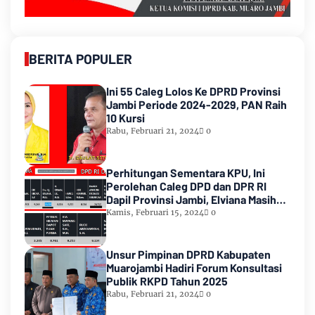
BERITA POPULER
Ini 55 Caleg Lolos Ke DPRD Provinsi
Jambi Periode 2024-2029, PAN Raih
10 Kursi
Rabu, Februari 21, 2024
0
Perhitungan Sementara KPU, Ini
Perolehan Caleg DPD dan DPR RI
Dapil Provinsi Jambi, Elviana Masih
Urutan Kedua Teratas
Kamis, Februari 15, 2024
0
Unsur Pimpinan DPRD Kabupaten
Muarojambi Hadiri Forum Konsultasi
Publik RKPD Tahun 2025
Rabu, Februari 21, 2024
0