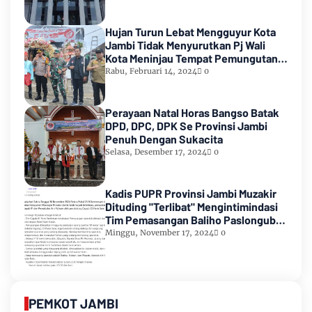
Hujan Turun Lebat Mengguyur Kota
Jambi Tidak Menyurutkan Pj Wali
Kota Meninjau Tempat Pemungutan
Suara Pemilu 2024
Rabu, Februari 14, 2024
0
Perayaan Natal Horas Bangso Batak
DPD, DPC, DPK Se Provinsi Jambi
Penuh Dengan Sukacita
Selasa, Desember 17, 2024
0
Kadis PUPR Provinsi Jambi Muzakir
Dituding "Terlibat" Mengintimindasi
Tim Pemasangan Baliho Paslongub
Romi-Sudirman
Minggu, November 17, 2024
0
PEMKOT JAMBI