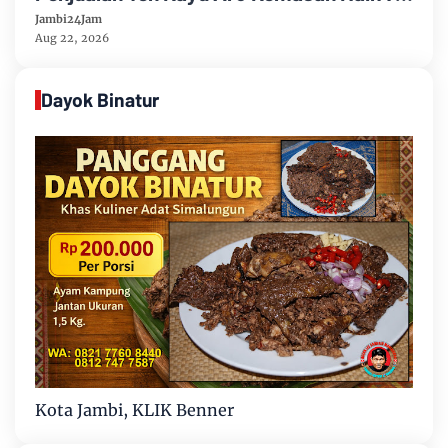
Persen Semester Pertama Tahun 2026
Jambi24Jam
Aug 22, 2026
Dayok Binatur
Kota Jambi, KLIK Benner