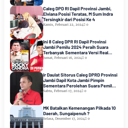
Caleg DPD RI Dapil Provinsi Jambi,
Elviana Posisi Teratas, M Sum Indra
Tersingkir dari Posisi Ke 4
Kamis, Februari 22, 2024
0
Ini 8 Caleg DPR RI Dapil Provinsi
Jambi Pemilu 2024 Peraih Suara
Terbanyak Sementara Versi Real
Count KPU RI
Jumat, Februari 16, 2024
0
Ir Daulat Sitorus Caleg DPRD Provinsi
Jambi Dapil Kota Jambi Pimpin
Sementara Perolehan Suara Pemilu
2024
Sabtu, Februari 17, 2024
0
MK Batalkan Kemenangan Pilkada 10
Daerah, Sungaipenuh ?
Selasa, Desember 17, 2024
0