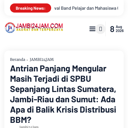
jar dan Mahasiswa OJK Provinsi Jambi 2026, Unjuk Kreativitas d
Breaking News:
8
Aug
2026
Beranda
JAMBI24JAM
Antrian Panjang Mengular
Masih Terjadi di SPBU
Sepanjang Lintas Sumatera,
Jambi-Riau dan Sumut: Ada
Apa di Balik Krisis Distribusi
BBM?
Jambi24Jam