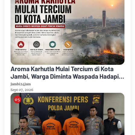
Aroma Karhutla Mulai Tercium di Kota
Jambi, Warga Diminta Waspada Hadapi
Puncak Kemarau
Jambi24Jam
Sept 07, 2026