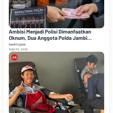
Ambisi Menjadi Polisi Dimanfaatkan
Oknum, Dua Anggota Polda Jambi
Diduga Tipu Calon Bintara dengan Janji
Jambi24Jam
Kelulusan
Sept 07, 2026