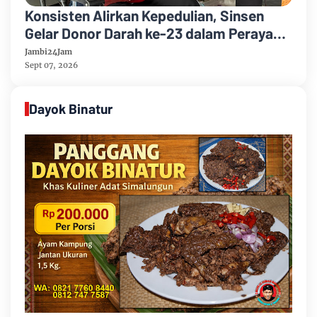
Konsisten Alirkan Kepedulian, Sinsen
Gelar Donor Darah ke-23 dalam Perayaan
Anniversary Sinsen
Jambi24Jam
Sept 07, 2026
Dayok Binatur