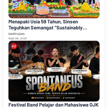
Menapaki Usia 59 Tahun, Sinsen
Teguhkan Semangat “Sustainably
Growing”
Jambi24Jam
Sept 08, 2026
Festival Band Pelajar dan Mahasiswa OJK