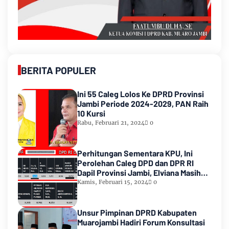
BERITA POPULER
Ini 55 Caleg Lolos Ke DPRD Provinsi
Jambi Periode 2024-2029, PAN Raih
10 Kursi
Rabu, Februari 21, 2024
0
Perhitungan Sementara KPU, Ini
Perolehan Caleg DPD dan DPR RI
Dapil Provinsi Jambi, Elviana Masih
Urutan Kedua Teratas
Kamis, Februari 15, 2024
0
Unsur Pimpinan DPRD Kabupaten
Muarojambi Hadiri Forum Konsultasi