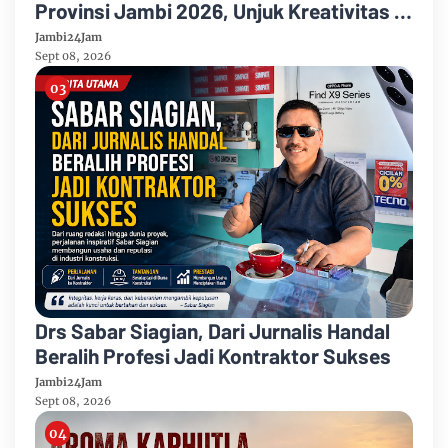
Provinsi Jambi 2026, Unjuk Kreativitas di
Taman Banjuran Budayo, Spontaneus
Jambi24Jam
Band Raih Juara 2
Sept 08, 2026
Drs Sabar Siagian, Dari Jurnalis Handal
Beralih Profesi Jadi Kontraktor Sukses
Jambi24Jam
Sept 08, 2026