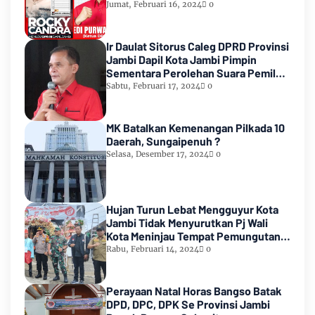
Count KPU RI
Jumat, Februari 16, 2024
0
Ir Daulat Sitorus Caleg DPRD Provinsi
Jambi Dapil Kota Jambi Pimpin
Sementara Perolehan Suara Pemilu
2024
Sabtu, Februari 17, 2024
0
MK Batalkan Kemenangan Pilkada 10
Daerah, Sungaipenuh ?
Selasa, Desember 17, 2024
0
Hujan Turun Lebat Mengguyur Kota
Jambi Tidak Menyurutkan Pj Wali
Kota Meninjau Tempat Pemungutan
Suara Pemilu 2024
Rabu, Februari 14, 2024
0
Perayaan Natal Horas Bangso Batak
DPD, DPC, DPK Se Provinsi Jambi