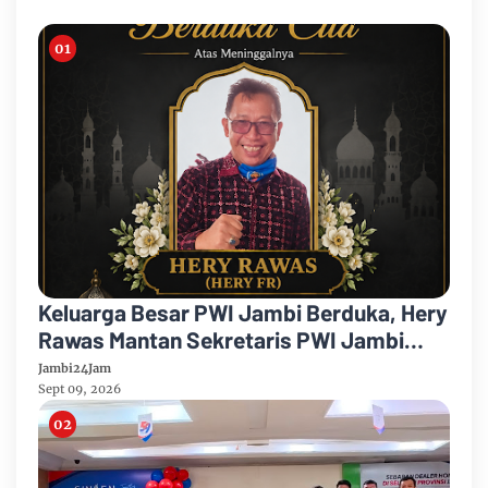
Keluarga Besar PWI Jambi Berduka, Hery
Rawas Mantan Sekretaris PWI Jambi
Tutup Usia
Jambi24Jam
Sept 09, 2026