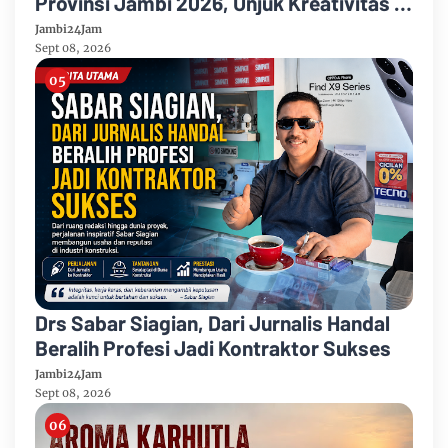
Provinsi Jambi 2026, Unjuk Kreativitas di
Taman Banjuran Budayo, Spontaneus
Jambi24Jam
Band Raih Juara 2
Sept 08, 2026
Drs Sabar Siagian, Dari Jurnalis Handal
Beralih Profesi Jadi Kontraktor Sukses
Jambi24Jam
Sept 08, 2026