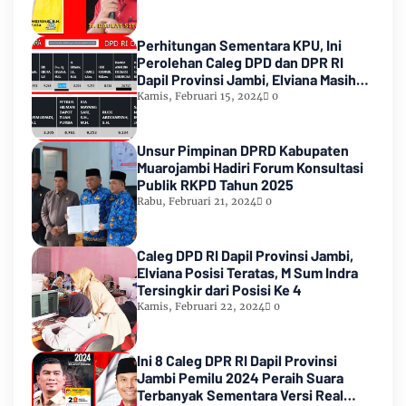
Perhitungan Sementara KPU, Ini
Perolehan Caleg DPD dan DPR RI
Dapil Provinsi Jambi, Elviana Masih
Urutan Kedua Teratas
Kamis, Februari 15, 2024
0
Unsur Pimpinan DPRD Kabupaten
Muarojambi Hadiri Forum Konsultasi
Publik RKPD Tahun 2025
Rabu, Februari 21, 2024
0
Caleg DPD RI Dapil Provinsi Jambi,
Elviana Posisi Teratas, M Sum Indra
Tersingkir dari Posisi Ke 4
Kamis, Februari 22, 2024
0
Ini 8 Caleg DPR RI Dapil Provinsi
Jambi Pemilu 2024 Peraih Suara
Terbanyak Sementara Versi Real