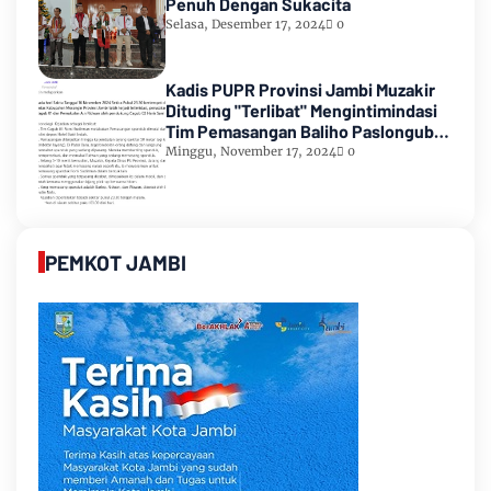
Penuh Dengan Sukacita
Selasa, Desember 17, 2024
0
Kadis PUPR Provinsi Jambi Muzakir
Dituding "Terlibat" Mengintimindasi
Tim Pemasangan Baliho Paslongub
Romi-Sudirman
Minggu, November 17, 2024
0
PEMKOT JAMBI