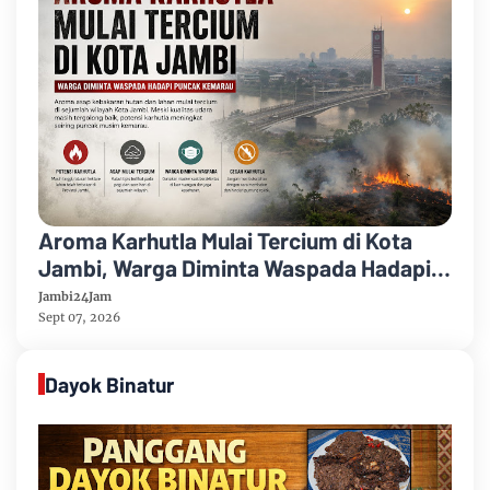
Aroma Karhutla Mulai Tercium di Kota
Jambi, Warga Diminta Waspada Hadapi
Puncak Kemarau
Jambi24Jam
Sept 07, 2026
Dayok Binatur