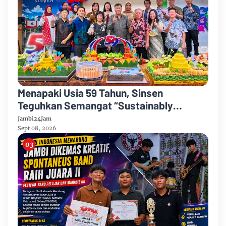
Menapaki Usia 59 Tahun, Sinsen
Teguhkan Semangat “Sustainably
Growing”
Jambi24Jam
Sept 08, 2026