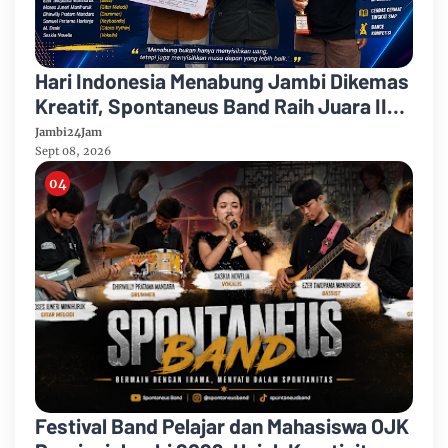
Hari Indonesia Menabung Jambi Dikemas
Kreatif, Spontaneus Band Raih Juara II
Festival Band Pelajar dan Mahasiswa
Jambi24Jam
Sept 08, 2026
Festival Band Pelajar dan Mahasiswa OJK