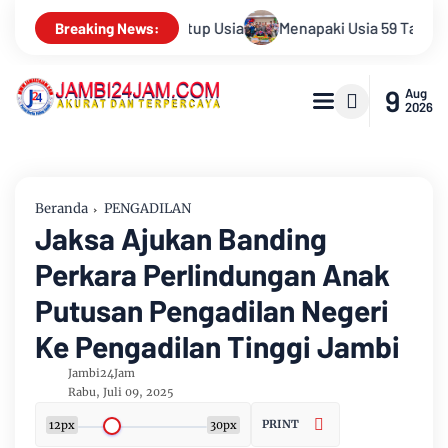
 Usia 59 Tahun, Sinsen Teguhkan Semangat “Sustainably Growin
Breaking News:
9
Aug
2026
Beranda
PENGADILAN
Jaksa Ajukan Banding
Perkara Perlindungan Anak
Putusan Pengadilan Negeri
Ke Pengadilan Tinggi Jambi
Jambi24Jam
Rabu, Juli 09, 2025
PRINT
12px
30px