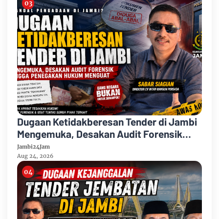
Dugaan Ketidakberesan Tender di Jambi
Mengemuka, Desakan Audit Forensik
Hingga Penegakan Hukum Menguat
Jambi24Jam
Aug 24, 2026