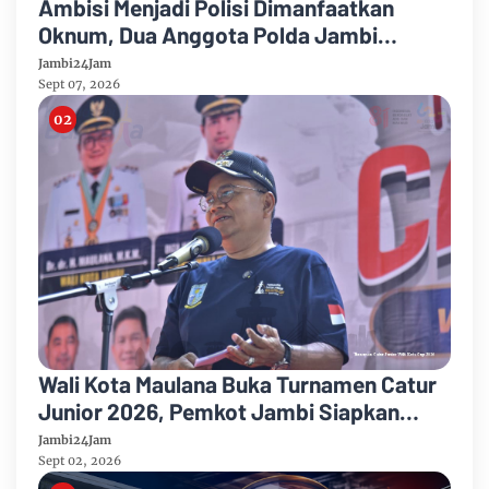
Ambisi Menjadi Polisi Dimanfaatkan
Oknum, Dua Anggota Polda Jambi
Diduga Tipu Calon Bintara dengan Janji
Jambi24Jam
Kelulusan
Sept 07, 2026
Wali Kota Maulana Buka Turnamen Catur
Junior 2026, Pemkot Jambi Siapkan
Fasilitas Olahraga Baru untuk Anak Muda
Jambi24Jam
Kota Jambi
Sept 02, 2026