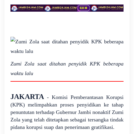
L
i
n
e
Zumi Zola saat ditahan penyidik KPK beberapa
waktu lalu
KO
JAKARTA
- Komisi Pemberantasan Korupsi
(KPK) melimpahkan proses penyidikan ke tahap
NA
penuntutan terhadap Gubernur Jambi nonaktif Zumi
PE
Zola yang telah ditetapkan sebagai tersangka tindak
pidana korupsi suap dan penerimaan gratifikasi.