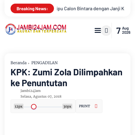
 dengan Janji Kelulusan
Konsisten Alirkan Kepedulian, Sins
Breaking News:
7
Aug
2026
Beranda
PENGADILAN
KPK: Zumi Zola Dilimpahkan
ke Penuntutan
Jambi24Jam
Selasa, Agustus 07, 2018
PRINT
12px
30px