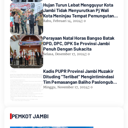
Hujan Turun Lebat Mengguyur Kota
Jambi Tidak Menyurutkan Pj Wali
Kota Meninjau Tempat Pemungutan
Suara Pemilu 2024
Rabu, Februari 14, 2024
0
Perayaan Natal Horas Bangso Batak
DPD, DPC, DPK Se Provinsi Jambi
Penuh Dengan Sukacita
Selasa, Desember 17, 2024
0
Kadis PUPR Provinsi Jambi Muzakir
Dituding "Terlibat" Mengintimindasi
Tim Pemasangan Baliho Paslongub
Romi-Sudirman
Minggu, November 17, 2024
0
PEMKOT JAMBI