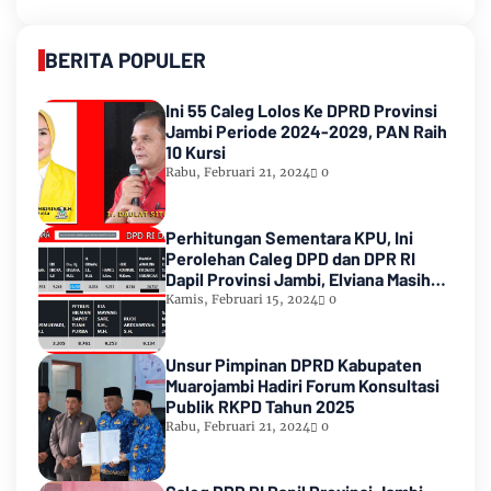
BERITA POPULER
Ini 55 Caleg Lolos Ke DPRD Provinsi
Jambi Periode 2024-2029, PAN Raih
10 Kursi
Rabu, Februari 21, 2024
0
Perhitungan Sementara KPU, Ini
Perolehan Caleg DPD dan DPR RI
Dapil Provinsi Jambi, Elviana Masih
Urutan Kedua Teratas
Kamis, Februari 15, 2024
0
Unsur Pimpinan DPRD Kabupaten
Muarojambi Hadiri Forum Konsultasi
Publik RKPD Tahun 2025
Rabu, Februari 21, 2024
0