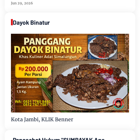
Cabang Solo Gitar
Jun 29, 2026
Dayok Binatur
Kota Jambi, KLIK Benner
Penasehat Hukum "SUMBAYAK Ans