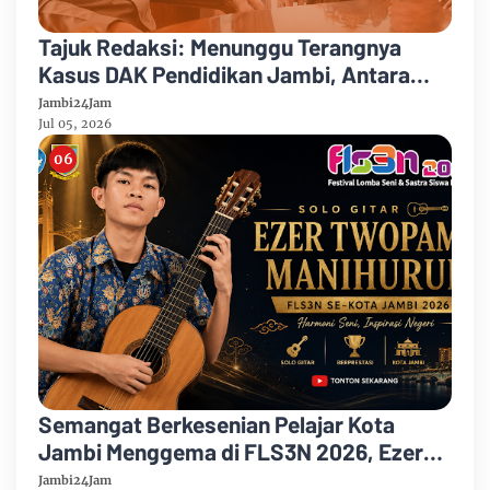
Tajuk Redaksi: Menunggu Terangnya
Kasus DAK Pendidikan Jambi, Antara
Spekulasi Publik dan Prinsip Pembuktian
Jambi24Jam
Hukum
Jul 05, 2026
Semangat Berkesenian Pelajar Kota
Jambi Menggema di FLS3N 2026, Ezer
Twopama Manihuruk Raih Juara 2 di
Jambi24Jam