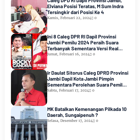
Caleg DPD RI Dapil Provinsi Jambi,
Elviana Posisi Teratas, M Sum Indra
Tersingkir dari Posisi Ke 4
Kamis, Februari 22, 2024
0
Ini 8 Caleg DPR RI Dapil Provinsi
Jambi Pemilu 2024 Peraih Suara
Terbanyak Sementara Versi Real
Count KPU RI
Jumat, Februari 16, 2024
0
Ir Daulat Sitorus Caleg DPRD Provinsi
Jambi Dapil Kota Jambi Pimpin
Sementara Perolehan Suara Pemilu
2024
Sabtu, Februari 17, 2024
0
MK Batalkan Kemenangan Pilkada 10
Daerah, Sungaipenuh ?
Selasa, Desember 17, 2024
0