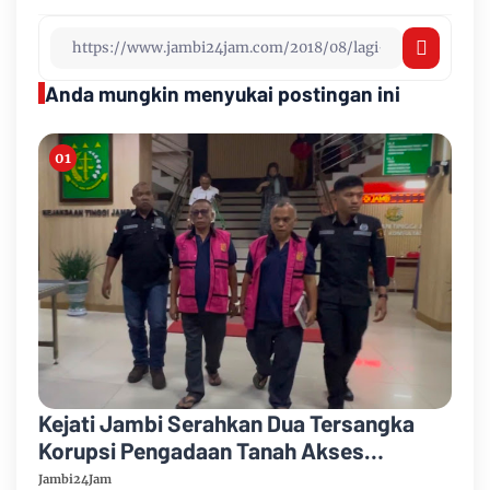
Anda mungkin menyukai postingan ini
Kejati Jambi Serahkan Dua Tersangka
Korupsi Pengadaan Tanah Akses
Pelabuhan Ujung Jabung Ke Penuntut
Jambi24Jam