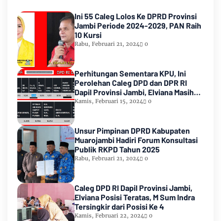
Ini 55 Caleg Lolos Ke DPRD Provinsi
Jambi Periode 2024-2029, PAN Raih
10 Kursi
Rabu, Februari 21, 2024
0
Perhitungan Sementara KPU, Ini
Perolehan Caleg DPD dan DPR RI
Dapil Provinsi Jambi, Elviana Masih
Urutan Kedua Teratas
Kamis, Februari 15, 2024
0
Unsur Pimpinan DPRD Kabupaten
Muarojambi Hadiri Forum Konsultasi
Publik RKPD Tahun 2025
Rabu, Februari 21, 2024
0
Caleg DPD RI Dapil Provinsi Jambi,
Elviana Posisi Teratas, M Sum Indra
Tersingkir dari Posisi Ke 4
Kamis, Februari 22, 2024
0