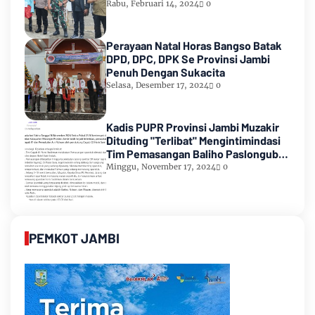
Suara Pemilu 2024
Rabu, Februari 14, 2024
0
Perayaan Natal Horas Bangso Batak
DPD, DPC, DPK Se Provinsi Jambi
Penuh Dengan Sukacita
Selasa, Desember 17, 2024
0
Kadis PUPR Provinsi Jambi Muzakir
Dituding "Terlibat" Mengintimindasi
Tim Pemasangan Baliho Paslongub
Romi-Sudirman
Minggu, November 17, 2024
0
PEMKOT JAMBI