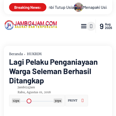
enapaki Usia 59 Tahun, Sinsen Teguhkan Semangat “Sustainably
Breaking News:
9
Aug
2026
Beranda
HUKRIM
Lagi Pelaku Penganiayaan
Warga Seleman Berhasil
Ditangkap
Jambi24Jam
Rabu, Agustus 01, 2018
PRINT
12px
30px