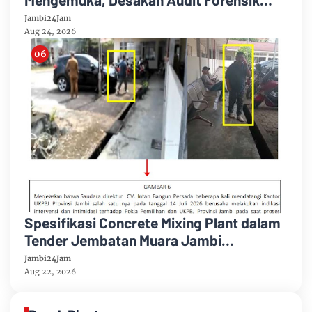
Hingga Penegakan Hukum Menguat
Jambi24Jam
Aug 24, 2026
Spesifikasi Concrete Mixing Plant dalam
Tender Jembatan Muara Jambi
Dipersoalkan, UKPBJ Tegaskan Peserta
Jambi24Jam
Gugur Sesuai Dokumen
Aug 22, 2026