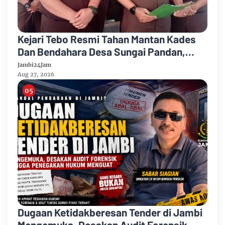
Kejari Tebo Resmi Tahan Mantan Kades
Dan Bendahara Desa Sungai Pandan,
Rimbo Ulu
Jambi24Jam
Aug 27, 2026
Dugaan Ketidakberesan Tender di Jambi
Mengemuka, Desakan Audit Forensik