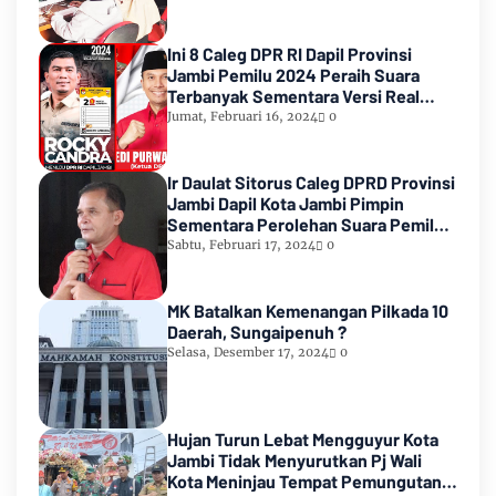
Ini 8 Caleg DPR RI Dapil Provinsi
Jambi Pemilu 2024 Peraih Suara
Terbanyak Sementara Versi Real
Count KPU RI
Jumat, Februari 16, 2024
0
Ir Daulat Sitorus Caleg DPRD Provinsi
Jambi Dapil Kota Jambi Pimpin
Sementara Perolehan Suara Pemilu
2024
Sabtu, Februari 17, 2024
0
MK Batalkan Kemenangan Pilkada 10
Daerah, Sungaipenuh ?
Selasa, Desember 17, 2024
0
Hujan Turun Lebat Mengguyur Kota
Jambi Tidak Menyurutkan Pj Wali
Kota Meninjau Tempat Pemungutan