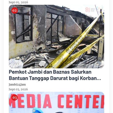
Umum
Sept 05, 2026
Pemkot Jambi dan Baznas Salurkan
Bantuan Tanggap Darurat bagi Korban
Kebakaran Asrama Polda Jambi
Jambi24Jam
Sept 03, 2026