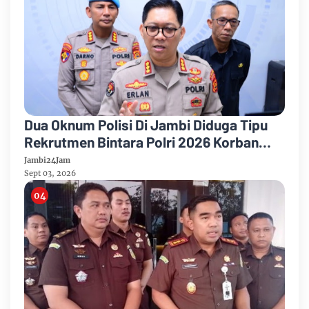
Dua Oknum Polisi Di Jambi Diduga Tipu
Rekrutmen Bintara Polri 2026 Korban
Sudah 12 Orang
Jambi24Jam
Sept 03, 2026