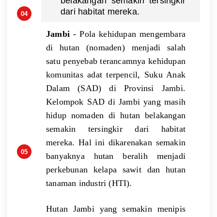
belakangan semakin tersingkir
dari habitat mereka.
Antisipasi
Karhutla
Jambi
- Pola kehidupan mengembara
2026 Bupati
di hutan (nomaden) menjadi salah
Muarojambi
satu penyebab terancamnya kehidupan
Siap
Tindaklanjuti
komunitas adat terpencil, Suku Anak
Arahan
Dalam (SAD) di Provinsi Jambi.
Strategis
Kelompok SAD di Jambi yang masih
Menteri
hidup nomaden di hutan belakangan
Lingkungan
semakin tersingkir dari habitat
Hidup
mereka. Hal ini dikarenakan semakin
Laporan
banyaknya hutan beralih menjadi
Khusus, PETI
perkebunan kelapa sawit dan hutan
Menguasai
tanaman industri (HTI).
TEBO,
Ratusan
Hutan Jambi yang semakin menipis
Hektare HGU