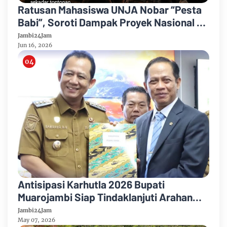
Ratusan Mahasiswa UNJA Nobar “Pesta
Babi”, Soroti Dampak Proyek Nasional di
Papua
Jambi24Jam
Jun 16, 2026
Antisipasi Karhutla 2026 Bupati
Muarojambi Siap Tindaklanjuti Arahan
Strategis Menteri Lingkungan Hidup
Jambi24Jam
May 07, 2026