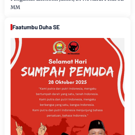
MM
Faatumbu Duha SE