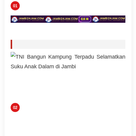
Kemarau
Memuncak,
Debit
Sungai
Batanghari
Terus
Menyusut,
Jambi
Hadapi
Ancaman
Krisis Air
Bersih dan
Karhutla
Regional
Management
PTPN IV
Regional IV