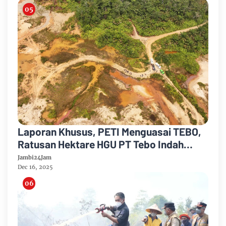
Laporan Khusus, PETI Menguasai TEBO,
Ratusan Hektare HGU PT Tebo Indah
Hancur, Ada yang Sengaja Membiarkan?
Jambi24Jam
Dec 16, 2025