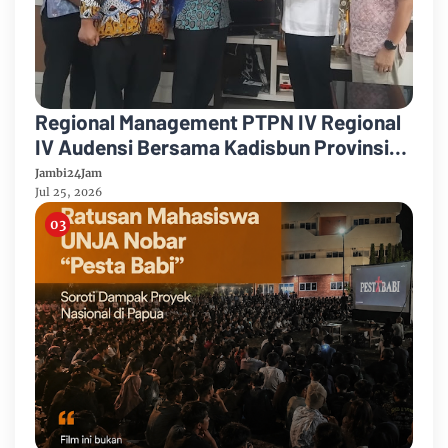
Regional Management PTPN IV Regional
IV Audensi Bersama Kadisbun Provinsi
Jambi Bahas Antisipasi Karhutla
Jambi24Jam
Jul 25, 2026