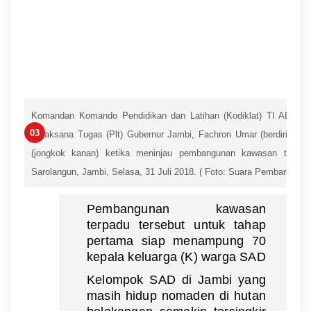
Audensi
Bersama
Kadisbun
Provinsi
Jambi Bahas
Antisipasi
Karhutla
Komandan
Komando Pendidikan dan Latihan (Kodiklat) TI AD, May
Ratusan
Pelaksana Tugas (Plt) Gubernur Jambi, Fachrori Umar (berdiri tiga 
Mahasiswa
(jongkok kanan) ketika meninjau pembangunan kawasan terpad
UNJA
Sarolangun, Jambi, Selasa, 31 Juli 2018. ( Foto: Suara Pembaruan/
Nobar
“Pesta
Pembangunan kawasan
Babi”,
terpadu tersebut untuk tahap
Soroti
pertama siap menampung 70
Dampak
kepala keluarga (K) warga SAD
Proyek
Kelompok SAD di Jambi yang
Nasional di
masih hidup nomaden di hutan
Papua