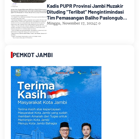
Kadis PUPR Provinsi Jambi Muzakir
Dituding "Terlibat" Mengintimindasi
Tim Pemasangan Baliho Paslongub
Romi-Sudirman
Minggu, November 17, 2024
0
PEMKOT JAMBI