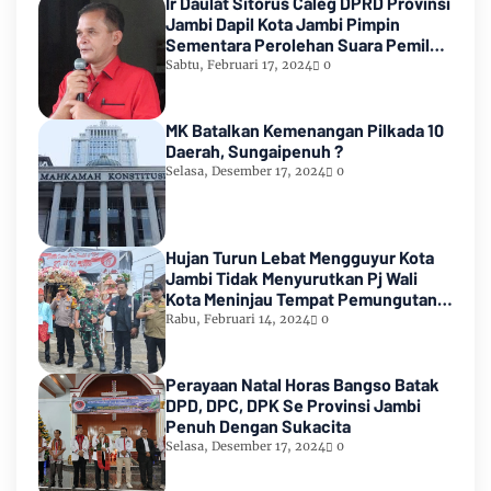
Ir Daulat Sitorus Caleg DPRD Provinsi
Jambi Dapil Kota Jambi Pimpin
Sementara Perolehan Suara Pemilu
2024
Sabtu, Februari 17, 2024
0
MK Batalkan Kemenangan Pilkada 10
Daerah, Sungaipenuh ?
Selasa, Desember 17, 2024
0
Hujan Turun Lebat Mengguyur Kota
Jambi Tidak Menyurutkan Pj Wali
Kota Meninjau Tempat Pemungutan
Suara Pemilu 2024
Rabu, Februari 14, 2024
0
Perayaan Natal Horas Bangso Batak
DPD, DPC, DPK Se Provinsi Jambi
Penuh Dengan Sukacita
Selasa, Desember 17, 2024
0