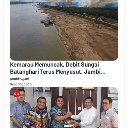
Kemarau Memuncak, Debit Sungai
Batanghari Terus Menyusut, Jambi
Hadapi Ancaman Krisis Air Bersih dan
Jambi24Jam
Karhutla
Sept 06, 2026