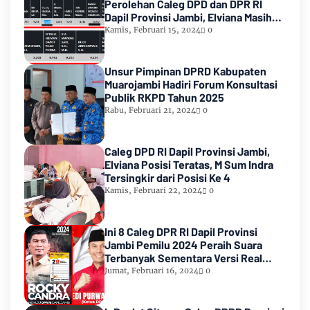
Perolehan Caleg DPD dan DPR RI
Dapil Provinsi Jambi, Elviana Masih
Urutan Kedua Teratas
Kamis, Februari 15, 2024
0
Unsur Pimpinan DPRD Kabupaten
Muarojambi Hadiri Forum Konsultasi
Publik RKPD Tahun 2025
Rabu, Februari 21, 2024
0
Caleg DPD RI Dapil Provinsi Jambi,
Elviana Posisi Teratas, M Sum Indra
Tersingkir dari Posisi Ke 4
Kamis, Februari 22, 2024
0
Ini 8 Caleg DPR RI Dapil Provinsi
Jambi Pemilu 2024 Peraih Suara
Terbanyak Sementara Versi Real
Count KPU RI
Jumat, Februari 16, 2024
0