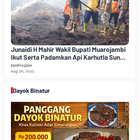
Junaidi H Mahir Wakil Bupati Muarojambi
Ikut Serta Padamkan Api Karhutla Sungai
Gelam
Jambi24Jam
Aug 26, 2025
Dayok Binatur