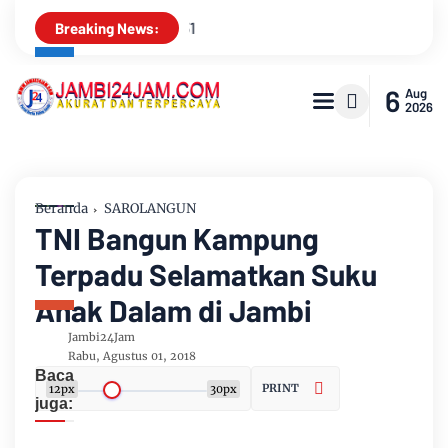
Pemkab Muarojambi Mediasi Konflik PT Sin
Breaking News:
6
Aug
2026
Beranda
SAROLANGUN
TNI Bangun Kampung
Terpadu Selamatkan Suku
Anak Dalam di Jambi
Jambi24Jam
Rabu, Agustus 01, 2018
Baca
PRINT
12px
30px
juga: