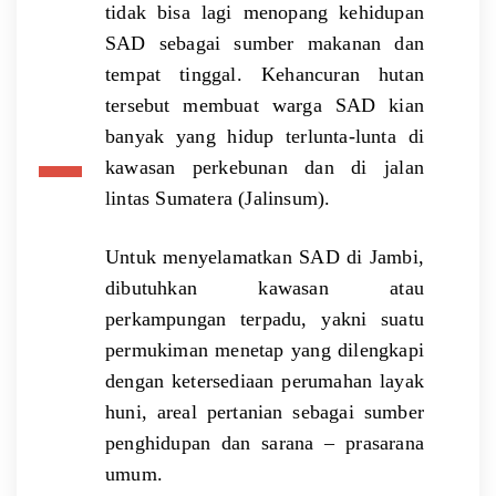
tidak bisa lagi menopang kehidupan
PT Tebo
Indah
SAD sebagai sumber makanan dan
Hancur, Ada
tempat tinggal. Kehancuran hutan
yang Sengaja
tersebut membuat warga SAD kian
Membiarkan?
banyak yang hidup terlunta-lunta di
kawasan perkebunan dan di jalan
lintas Sumatera (Jalinsum).
Untuk menyelamatkan SAD di Jambi,
dibutuhkan kawasan atau
perkampungan terpadu, yakni suatu
permukiman menetap yang dilengkapi
dengan ketersediaan perumahan layak
huni, areal pertanian sebagai sumber
penghidupan dan sarana – prasarana
umum.