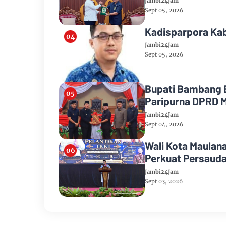
Jambi24Jam
Sept 05, 2026
Kadisparpora Kab
Jambi24Jam
Sept 05, 2026
Bupati Bambang 
Paripurna DPRD 
Jambi24Jam
Sept 04, 2026
Wali Kota Maulan
Perkuat Persaud
Jambi24Jam
Sept 03, 2026