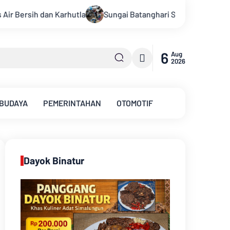
ungai Batanghari Surut Akibat Kemarau, Pasokan Air Bersih Tir
6
Aug
2026
 BUDAYA
PEMERINTAHAN
OTOMOTIF
Dayok Binatur