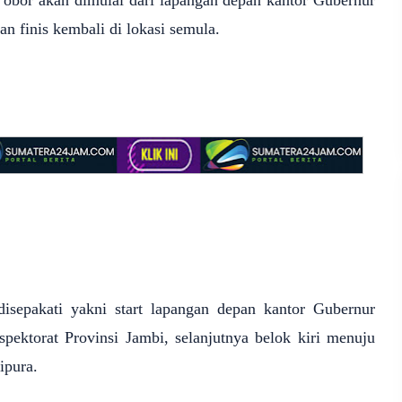
obor akan dimulai dari lapangan depan kantor Gubernur
n finis kembali di lokasi semula.
isepakati yakni start lapangan depan kantor Gubernur
pektorat Provinsi Jambi, selanjutnya belok kiri menuju
ipura.