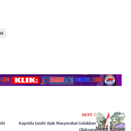
AS
NEXT
mbi
Kapolda Jambi Ajak Masyarakat Galakkan
Olahraga