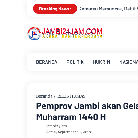
is
Kemarau Memuncak, Debit Sungai Batanghari Terus Menyus
Breaking News:
BERANDA
POLITIK
HUKRIM
NASION
Beranda
RELIS HUMAS
Pemprov Jambi akan Gela
Muharram 1440 H
Jambi24Jam
Senin, September 10, 2018