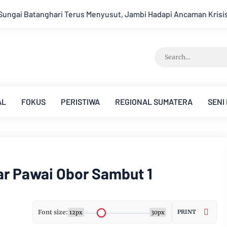
ut, Jambi Hadapi Ancaman Krisis Air Bersih dan Karhutla
S
AL
FOKUS
PERISTIWA
REGIONAL SUMATERA
SENI
r Pawai Obor Sambut 1
Font size:
PRINT
12px
30px