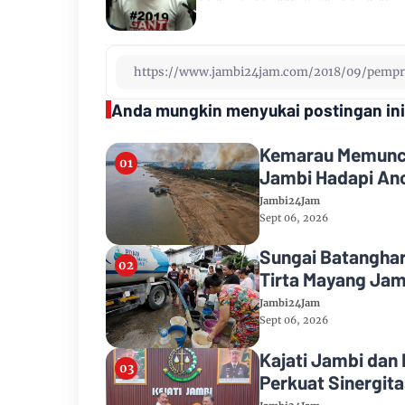
Anda mungkin menyukai postingan ini
Kemarau Memuncak
Jambi Hadapi Anc
Jambi24Jam
Sept 06, 2026
Sungai Batanghar
Tirta Mayang Jam
Jambi24Jam
Sept 06, 2026
Kajati Jambi dan
Perkuat Sinergi