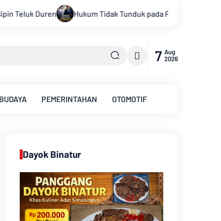
ak Tunduk pada Persepsi: Kritik Terhadap Monopoli Kebenaran o
7
Aug
2026
 BUDAYA
PEMERINTAHAN
OTOMOTIF
Dayok Binatur