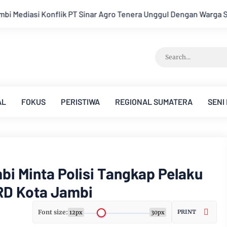
ro Tenera Unggul Dengan Warga Sipin Teluk Duren
Hukum Tid
AL
FOKUS
PERISTIWA
REGIONAL SUMATERA
SENI
i Minta Polisi Tangkap Pelaku
RD Kota Jambi
Font size:
PRINT
12px
30px