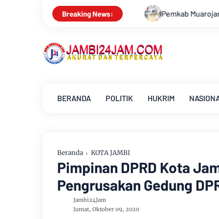
Pemkab Muarojambi Mediasi Konflik PT Sinar Ag
Breaking News:
BERANDA
POLITIK
HUKRIM
NASION
Beranda
KOTA JAMBI
Pimpinan DPRD Kota Jamb
Pengrusakan Gedung DP
Jambi24Jam
Jumat, Oktober 09, 2020