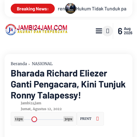
idak Tunduk pada Persepsi: Kritik Terhadap Monopoli Kebenaran
Breaking News:
6
Aug
2026
Beranda
NASIONAL
Bharada Richard Eliezer
Ganti Pengacara, Kini Tunjuk
Ronny Talapessy!
Jambi24Jam
Jumat, Agustus 12, 2022
PRINT
12px
30px