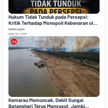
Hukum Tidak Tunduk pada Persepsi:
Kritik Terhadap Monopoli Kebenaran oleh
Media dan Aktivis
Jambi24Jam
Sept 06, 2026
Kemarau Memuncak, Debit Sungai
Batanghari Terus Menyusut, Jambi