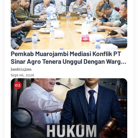
Pemkab Muarojambi Mediasi Konflik PT
Sinar Agro Tenera Unggul Dengan Warga
Sipin Teluk Duren
Jambi24Jam
Sept 06, 2026