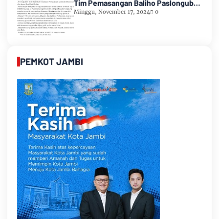
Tim Pemasangan Baliho Paslongub
Romi-Sudirman
Minggu, November 17, 2024
0
PEMKOT JAMBI