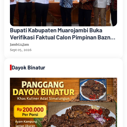
Bupati Kabupaten Muarojambi Buka
Verifikasi Faktual Calon Pimpinan Baznas
Tahun 2026-2031
Jambi24Jam
Sept 05, 2026
Dayok Binatur