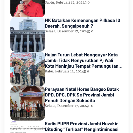
2024
Sabtu, Februari 17, 2024
0
MK Batalkan Kemenangan Pilkada 10
Daerah, Sungaipenuh ?
Selasa, Desember 17, 2024
0
Hujan Turun Lebat Mengguyur Kota
Jambi Tidak Menyurutkan Pj Wali
Kota Meninjau Tempat Pemungutan
Suara Pemilu 2024
Rabu, Februari 14, 2024
0
Perayaan Natal Horas Bangso Batak
DPD, DPC, DPK Se Provinsi Jambi
Penuh Dengan Sukacita
Selasa, Desember 17, 2024
0
Kadis PUPR Provinsi Jambi Muzakir
Dituding "Terlibat" Mengintimindasi