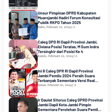
Unsur Pimpinan DPRD Kabupaten
Muarojambi Hadiri Forum Konsultasi
Publik RKPD Tahun 2025
Rabu, Februari 21, 2024
0
Caleg DPD RI Dapil Provinsi Jambi,
Elviana Posisi Teratas, M Sum Indra
Tersingkir dari Posisi Ke 4
Kamis, Februari 22, 2024
0
Ini 8 Caleg DPR RI Dapil Provinsi
Jambi Pemilu 2024 Peraih Suara
Terbanyak Sementara Versi Real
Count KPU RI
Jumat, Februari 16, 2024
0
Ir Daulat Sitorus Caleg DPRD Provinsi
Jambi Dapil Kota Jambi Pimpin
Sementara Perolehan Suara Pemilu