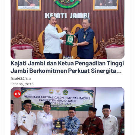
Kajati Jambi dan Ketua Pengadilan Tinggi
Jambi Berkomitmen Perkuat Sinergitas
Penegakan Hukum
Jambi24Jam
Sept 05, 2026