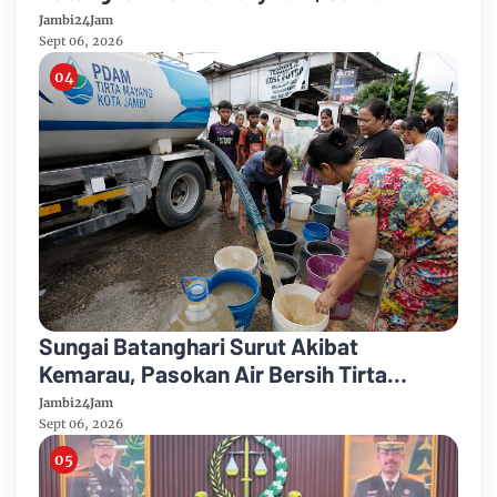
Hadapi Ancaman Krisis Air Bersih dan
Jambi24Jam
Karhutla
Sept 06, 2026
Sungai Batanghari Surut Akibat
Kemarau, Pasokan Air Bersih Tirta
Mayang Jambi Keruh
Jambi24Jam
Sept 06, 2026