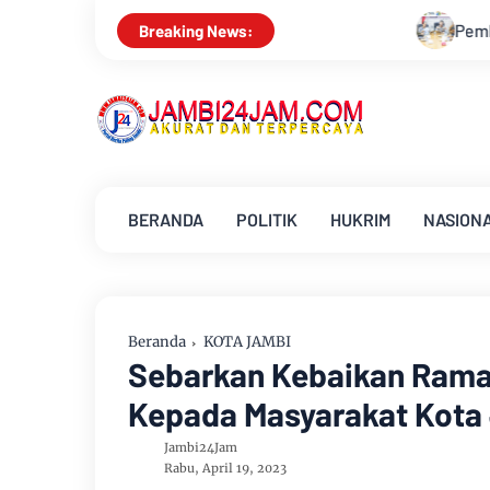
Pemkab Muarojambi Mediasi Konflik PT Sinar
Breaking News:
BERANDA
POLITIK
HUKRIM
NASION
Beranda
KOTA JAMBI
Sebarkan Kebaikan Ramad
Kepada Masyarakat Kota
Jambi24Jam
Rabu, April 19, 2023