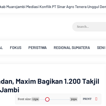
 Agro Tenera Unggul Dengan Warga Sipin Teluk Duren
Hukum 
AL
FOKUS
PERISTIWA
REGIONAL SUMATERA
SENI
an, Maxim Bagikan 1.200 Takjil
 Jambi
Font size:
PRINT
12px
30px