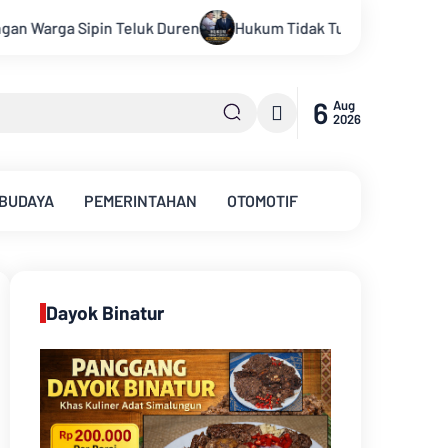
Tidak Tunduk pada Persepsi: Kritik Terhadap Monopoli Kebenara
6
Aug
2026
 BUDAYA
PEMERINTAHAN
OTOMOTIF
Dayok Binatur