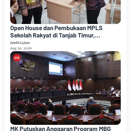
Open House dan Pembukaan MPLS
Sekolah Rakyat di Tanjab Timur,
Tekankan Pendidikan Inklusif dan
Jambi24Jam
Berbasis Komunitas
Aug 30, 2026
MK Putuskan Anggaran Program MBG