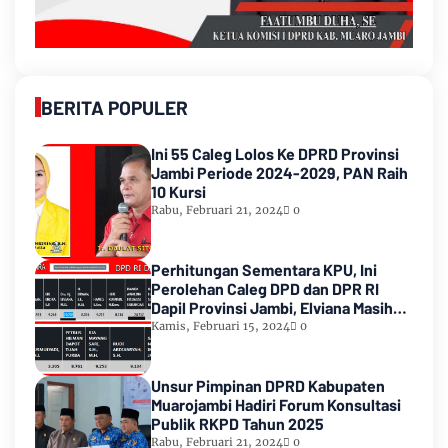
BERITA POPULER
Ini 55 Caleg Lolos Ke DPRD Provinsi
Jambi Periode 2024-2029, PAN Raih
10 Kursi
Rabu, Februari 21, 2024
0
Perhitungan Sementara KPU, Ini
Perolehan Caleg DPD dan DPR RI
Dapil Provinsi Jambi, Elviana Masih
Urutan Kedua Teratas
Kamis, Februari 15, 2024
0
Unsur Pimpinan DPRD Kabupaten
Muarojambi Hadiri Forum Konsultasi
Publik RKPD Tahun 2025
Rabu, Februari 21, 2024
0