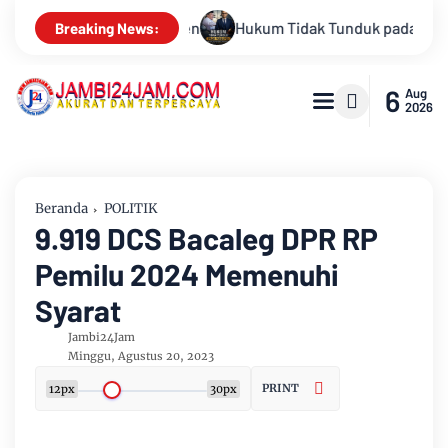
idak Tunduk pada Persepsi: Kritik Terhadap Monopoli Kebenaran
Breaking News:
6
Aug
2026
Beranda
POLITIK
9.919 DCS Bacaleg DPR RP
Pemilu 2024 Memenuhi
Syarat
Jambi24Jam
Minggu, Agustus 20, 2023
PRINT
12px
30px