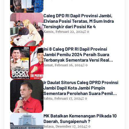
Caleg DPD RI Dapil Provinsi Jambi,
Elviana Posisi Teratas, M Sum Indra
Tersingkir dari Posisi Ke 4
Kamis, Februari 22, 2024
0
Ini 8 Caleg DPR RI Dapil Provinsi
Jambi Pemilu 2024 Peraih Suara
Terbanyak Sementara Versi Real
Count KPU RI
Jumat, Februari 16, 2024
0
Ir Daulat Sitorus Caleg DPRD Provinsi
Jambi Dapil Kota Jambi Pimpin
Sementara Perolehan Suara Pemilu
2024
Sabtu, Februari 17, 2024
0
MK Batalkan Kemenangan Pilkada 10
Daerah, Sungaipenuh ?
Selasa, Desember 17, 2024
0