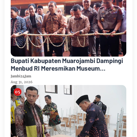
Bupati Kabupaten Muarojambi Dampingi
Menbud RI Meresmikan Museum
Sriwijaya Dharmakirti
Jambi24Jam
Aug 31, 2026