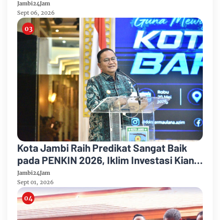
Mayang Jambi Keruh
Jambi24Jam
Sept 06, 2026
Kota Jambi Raih Predikat Sangat Baik
pada PENKIN 2026, Iklim Investasi Kian
Kondusif dan Ekonomi Terus Tumbuh
Jambi24Jam
Sept 01, 2026