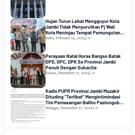
Hujan Turun Lebat Mengguyur Kota
Jambi Tidak Menyurutkan Pj Wali
Kota Meninjau Tempat Pemungutan
Suara Pemilu 2024
Rabu, Februari 14, 2024
0
Perayaan Natal Horas Bangso Batak
DPD, DPC, DPK Se Provinsi Jambi
Penuh Dengan Sukacita
Selasa, Desember 17, 2024
0
Kadis PUPR Provinsi Jambi Muzakir
Dituding "Terlibat" Mengintimindasi
Tim Pemasangan Baliho Paslongub
Romi-Sudirman
Minggu, November 17, 2024
0