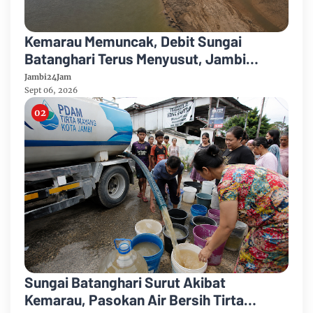
Kemarau Memuncak, Debit Sungai
Batanghari Terus Menyusut, Jambi
Hadapi Ancaman Krisis Air Bersih dan
Jambi24Jam
Karhutla
Sept 06, 2026
Sungai Batanghari Surut Akibat
Kemarau, Pasokan Air Bersih Tirta