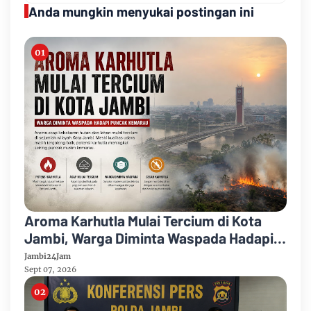
Anda mungkin menyukai postingan ini
Aroma Karhutla Mulai Tercium di Kota
Jambi, Warga Diminta Waspada Hadapi
Puncak Kemarau
Jambi24Jam
Sept 07, 2026