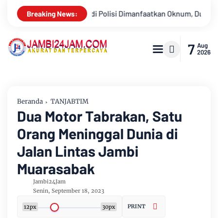
 Oknum, Dua Anggota Polda Jambi Diduga Tipu Calon Bintara den
Breaking News:
7
Aug
2026
Beranda
TANJABTIM
Dua Motor Tabrakan, Satu
Orang Meninggal Dunia di
Jalan Lintas Jambi
Muarasabak
Jambi24Jam
Senin, September 18, 2023
PRINT
12px
30px