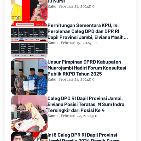
10 Kursi
Rabu, Februari 21, 2024
0
Perhitungan Sementara KPU, Ini
Perolehan Caleg DPD dan DPR RI
Dapil Provinsi Jambi, Elviana Masih
Urutan Kedua Teratas
Kamis, Februari 15, 2024
0
Unsur Pimpinan DPRD Kabupaten
Muarojambi Hadiri Forum Konsultasi
Publik RKPD Tahun 2025
Rabu, Februari 21, 2024
0
Caleg DPD RI Dapil Provinsi Jambi,
Elviana Posisi Teratas, M Sum Indra
Tersingkir dari Posisi Ke 4
Kamis, Februari 22, 2024
0
Ini 8 Caleg DPR RI Dapil Provinsi
Jambi Pemilu 2024 Peraih Suara