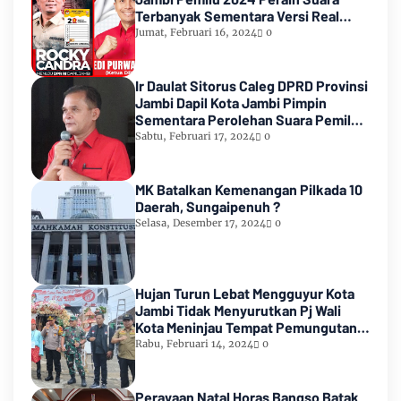
Terbanyak Sementara Versi Real
Count KPU RI
Jumat, Februari 16, 2024
0
Ir Daulat Sitorus Caleg DPRD Provinsi
Jambi Dapil Kota Jambi Pimpin
Sementara Perolehan Suara Pemilu
2024
Sabtu, Februari 17, 2024
0
MK Batalkan Kemenangan Pilkada 10
Daerah, Sungaipenuh ?
Selasa, Desember 17, 2024
0
Hujan Turun Lebat Mengguyur Kota
Jambi Tidak Menyurutkan Pj Wali
Kota Meninjau Tempat Pemungutan
Suara Pemilu 2024
Rabu, Februari 14, 2024
0
Perayaan Natal Horas Bangso Batak