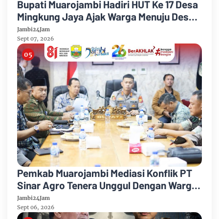
Bupati Muarojambi Hadiri HUT Ke 17 Desa
Mingkung Jaya Ajak Warga Menuju Desa
Mandiri 2026
Jambi24Jam
Sept 07, 2026
Pemkab Muarojambi Mediasi Konflik PT
Sinar Agro Tenera Unggul Dengan Warga
Sipin Teluk Duren
Jambi24Jam
Sept 06, 2026