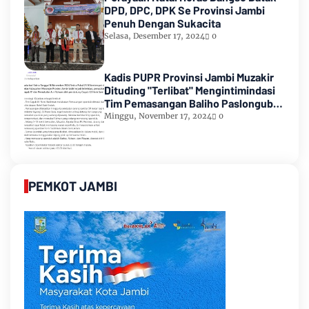
DPD, DPC, DPK Se Provinsi Jambi
Penuh Dengan Sukacita
Selasa, Desember 17, 2024
0
Kadis PUPR Provinsi Jambi Muzakir
Dituding "Terlibat" Mengintimindasi
Tim Pemasangan Baliho Paslongub
Romi-Sudirman
Minggu, November 17, 2024
0
PEMKOT JAMBI