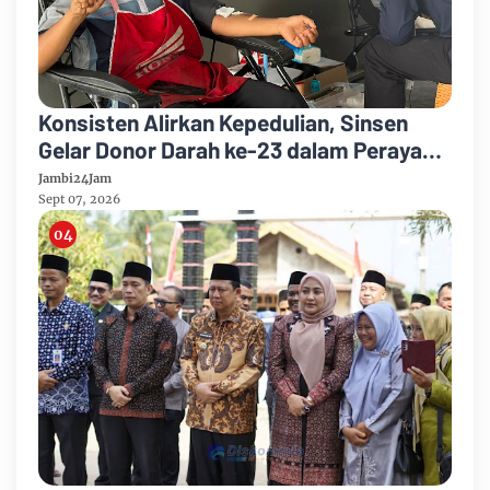
Konsisten Alirkan Kepedulian, Sinsen
Gelar Donor Darah ke-23 dalam Perayaan
Anniversary Sinsen
Jambi24Jam
Sept 07, 2026