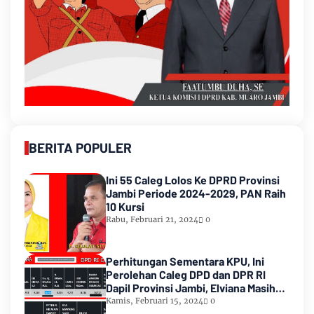
BERITA POPULER
Ini 55 Caleg Lolos Ke DPRD Provinsi
Jambi Periode 2024-2029, PAN Raih
10 Kursi
Rabu, Februari 21, 2024
0
Perhitungan Sementara KPU, Ini
Perolehan Caleg DPD dan DPR RI
Dapil Provinsi Jambi, Elviana Masih
Urutan Kedua Teratas
Kamis, Februari 15, 2024
0