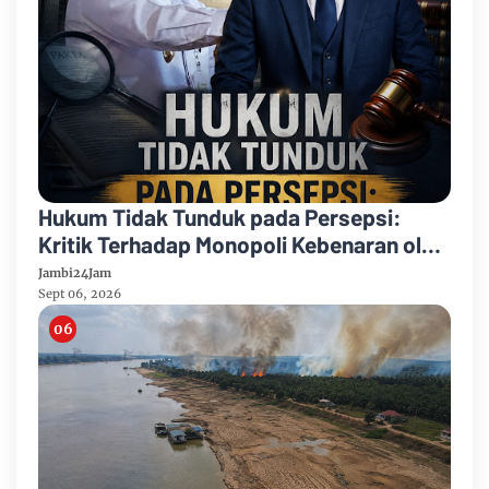
Hukum Tidak Tunduk pada Persepsi:
Kritik Terhadap Monopoli Kebenaran oleh
Media dan Aktivis
Jambi24Jam
Sept 06, 2026