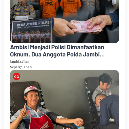
Ambisi Menjadi Polisi Dimanfaatkan
Oknum, Dua Anggota Polda Jambi
Diduga Tipu Calon Bintara dengan Janji
Jambi24Jam
Kelulusan
Sept 07, 2026