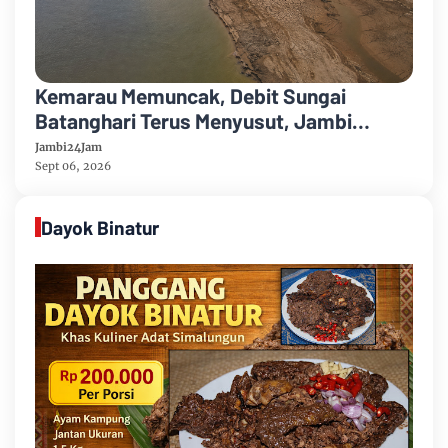
Kemarau Memuncak, Debit Sungai
Batanghari Terus Menyusut, Jambi
Hadapi Ancaman Krisis Air Bersih dan
Jambi24Jam
Karhutla
Sept 06, 2026
Dayok Binatur