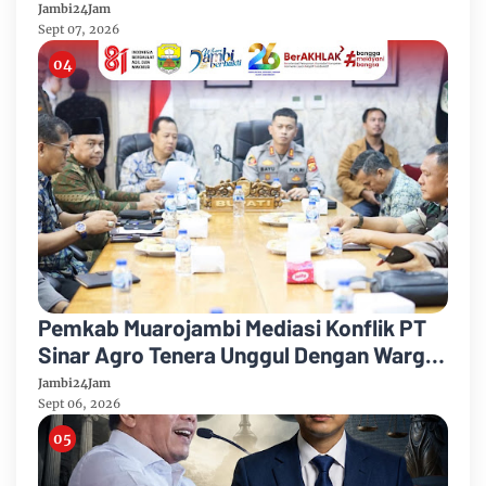
Mandiri 2026
Jambi24Jam
Sept 07, 2026
Pemkab Muarojambi Mediasi Konflik PT
Sinar Agro Tenera Unggul Dengan Warga
Sipin Teluk Duren
Jambi24Jam
Sept 06, 2026