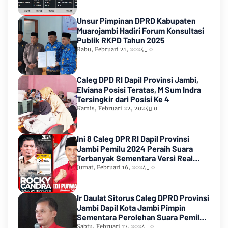
Unsur Pimpinan DPRD Kabupaten
Muarojambi Hadiri Forum Konsultasi
Publik RKPD Tahun 2025
Rabu, Februari 21, 2024
0
Caleg DPD RI Dapil Provinsi Jambi,
Elviana Posisi Teratas, M Sum Indra
Tersingkir dari Posisi Ke 4
Kamis, Februari 22, 2024
0
Ini 8 Caleg DPR RI Dapil Provinsi
Jambi Pemilu 2024 Peraih Suara
Terbanyak Sementara Versi Real
Count KPU RI
Jumat, Februari 16, 2024
0
Ir Daulat Sitorus Caleg DPRD Provinsi
Jambi Dapil Kota Jambi Pimpin
Sementara Perolehan Suara Pemilu
2024
Sabtu, Februari 17, 2024
0