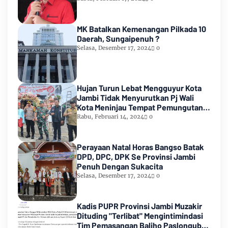
MK Batalkan Kemenangan Pilkada 10
Daerah, Sungaipenuh ?
Selasa, Desember 17, 2024
0
Hujan Turun Lebat Mengguyur Kota
Jambi Tidak Menyurutkan Pj Wali
Kota Meninjau Tempat Pemungutan
Suara Pemilu 2024
Rabu, Februari 14, 2024
0
Perayaan Natal Horas Bangso Batak
DPD, DPC, DPK Se Provinsi Jambi
Penuh Dengan Sukacita
Selasa, Desember 17, 2024
0
Kadis PUPR Provinsi Jambi Muzakir
Dituding "Terlibat" Mengintimindasi
Tim Pemasangan Baliho Paslongub