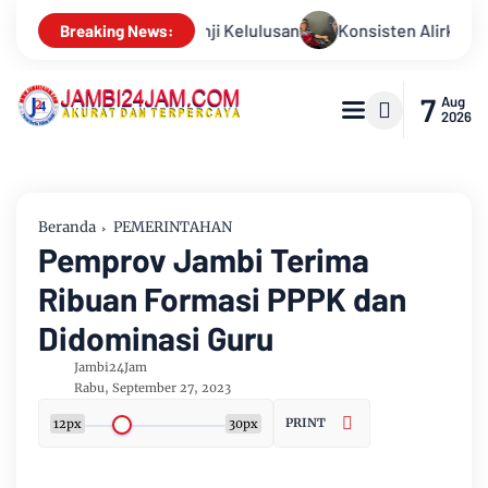
ten Alirkan Kepedulian, Sinsen Gelar Donor Darah ke-23 dalam 
Breaking News:
7
Aug
2026
Beranda
PEMERINTAHAN
Pemprov Jambi Terima
Ribuan Formasi PPPK dan
Didominasi Guru
Jambi24Jam
Rabu, September 27, 2023
PRINT
12px
30px