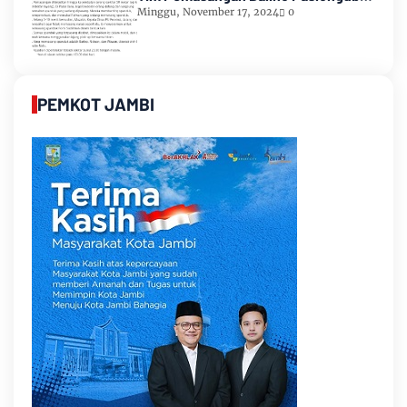
Romi-Sudirman
Minggu, November 17, 2024
0
PEMKOT JAMBI