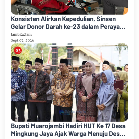
Konsisten Alirkan Kepedulian, Sinsen
Gelar Donor Darah ke-23 dalam Perayaan
Anniversary Sinsen
Jambi24Jam
Sept 07, 2026
Bupati Muarojambi Hadiri HUT Ke 17 Desa
Mingkung Jaya Ajak Warga Menuju Desa