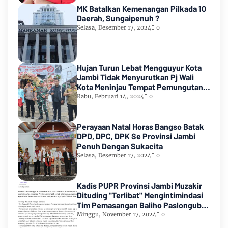
MK Batalkan Kemenangan Pilkada 10
Daerah, Sungaipenuh ?
Selasa, Desember 17, 2024
0
Hujan Turun Lebat Mengguyur Kota
Jambi Tidak Menyurutkan Pj Wali
Kota Meninjau Tempat Pemungutan
Suara Pemilu 2024
Rabu, Februari 14, 2024
0
Perayaan Natal Horas Bangso Batak
DPD, DPC, DPK Se Provinsi Jambi
Penuh Dengan Sukacita
Selasa, Desember 17, 2024
0
Kadis PUPR Provinsi Jambi Muzakir
Dituding "Terlibat" Mengintimindasi
Tim Pemasangan Baliho Paslongub
Romi-Sudirman
Minggu, November 17, 2024
0