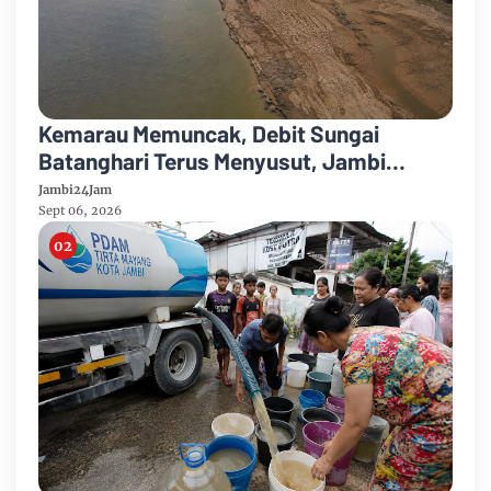
Kemarau Memuncak, Debit Sungai
Batanghari Terus Menyusut, Jambi
Hadapi Ancaman Krisis Air Bersih dan
Jambi24Jam
Karhutla
Sept 06, 2026