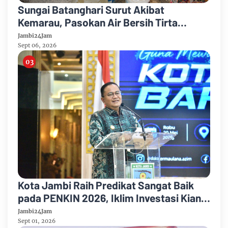
Sungai Batanghari Surut Akibat
Kemarau, Pasokan Air Bersih Tirta
Mayang Jambi Keruh
Jambi24Jam
Sept 06, 2026
Kota Jambi Raih Predikat Sangat Baik
pada PENKIN 2026, Iklim Investasi Kian
Kondusif dan Ekonomi Terus Tumbuh
Jambi24Jam
Sept 01, 2026