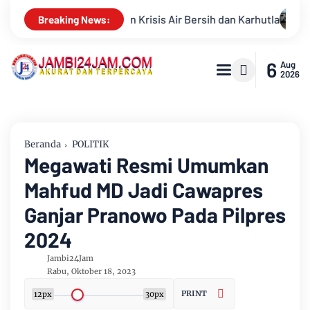
 Karhutla
Sungai Batanghari Surut Akibat Kemarau, Pasokan
Breaking News:
6
Aug
2026
Beranda
POLITIK
Megawati Resmi Umumkan
Mahfud MD Jadi Cawapres
Ganjar Pranowo Pada Pilpres
2024
Jambi24Jam
Rabu, Oktober 18, 2023
PRINT
12px
30px