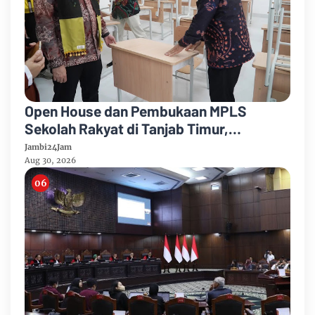
Open House dan Pembukaan MPLS
Sekolah Rakyat di Tanjab Timur,
Tekankan Pendidikan Inklusif dan
Jambi24Jam
Berbasis Komunitas
Aug 30, 2026