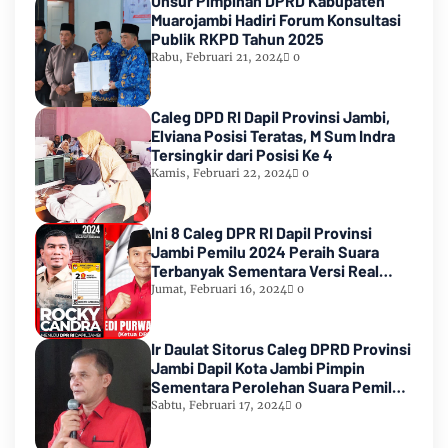
Unsur Pimpinan DPRD Kabupaten
Muarojambi Hadiri Forum Konsultasi
Publik RKPD Tahun 2025
Rabu, Februari 21, 2024
0
Caleg DPD RI Dapil Provinsi Jambi,
Elviana Posisi Teratas, M Sum Indra
Tersingkir dari Posisi Ke 4
Kamis, Februari 22, 2024
0
Ini 8 Caleg DPR RI Dapil Provinsi
Jambi Pemilu 2024 Peraih Suara
Terbanyak Sementara Versi Real
Count KPU RI
Jumat, Februari 16, 2024
0
Ir Daulat Sitorus Caleg DPRD Provinsi
Jambi Dapil Kota Jambi Pimpin
Sementara Perolehan Suara Pemilu
2024
Sabtu, Februari 17, 2024
0