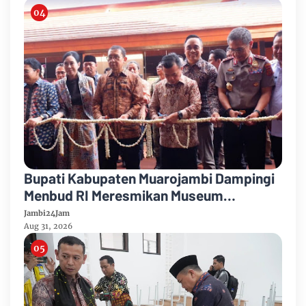
Bupati Kabupaten Muarojambi Dampingi
Menbud RI Meresmikan Museum
Sriwijaya Dharmakirti
Jambi24Jam
Aug 31, 2026