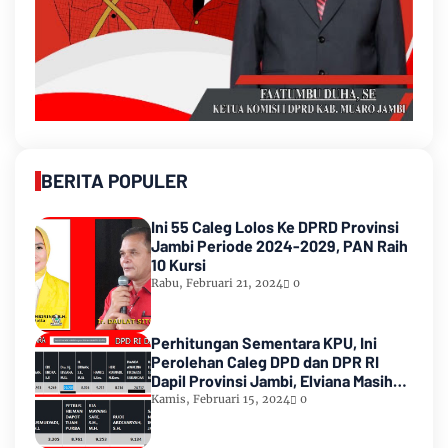
BERITA POPULER
Ini 55 Caleg Lolos Ke DPRD Provinsi
Jambi Periode 2024-2029, PAN Raih
10 Kursi
Rabu, Februari 21, 2024
0
Perhitungan Sementara KPU, Ini
Perolehan Caleg DPD dan DPR RI
Dapil Provinsi Jambi, Elviana Masih
Urutan Kedua Teratas
Kamis, Februari 15, 2024
0