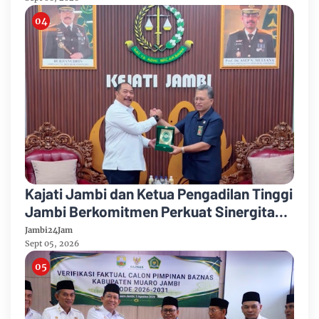
Kajati Jambi dan Ketua Pengadilan Tinggi
Jambi Berkomitmen Perkuat Sinergitas
Penegakan Hukum
Jambi24Jam
Sept 05, 2026