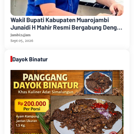
Wakil Bupati Kabupaten Muarojambi
Junaidi H Mahir Resmi Bergabung Dengan
Partai Demikrat
Jambi24Jam
Sept 05, 2026
Dayok Binatur