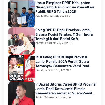
Unsur Pimpinan DPRD Kabupaten
Muarojambi Hadiri Forum Konsultasi
Publik RKPD Tahun 2025
Rabu, Februari 21, 2024
0
Caleg DPD RI Dapil Provinsi Jambi,
Elviana Posisi Teratas, M Sum Indra
Tersingkir dari Posisi Ke 4
Kamis, Februari 22, 2024
0
Ini 8 Caleg DPR RI Dapil Provinsi
Jambi Pemilu 2024 Peraih Suara
Terbanyak Sementara Versi Real
Count KPU RI
Jumat, Februari 16, 2024
0
Ir Daulat Sitorus Caleg DPRD Provinsi
Jambi Dapil Kota Jambi Pimpin
Sementara Perolehan Suara Pemilu
2024
Sabtu, Februari 17, 2024
0