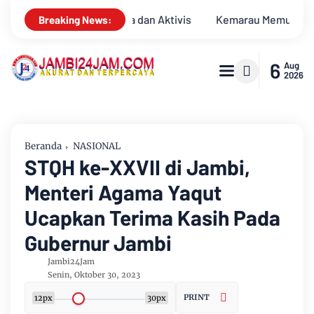
marau Memuncak, Debit Sungai Batanghari Terus Menyusut, Jambi
Breaking News:
6
Aug
2026
Beranda
NASIONAL
STQH ke-XXVII di Jambi,
Menteri Agama Yaqut
Ucapkan Terima Kasih Pada
Gubernur Jambi
Jambi24Jam
Senin, Oktober 30, 2023
PRINT
12px
30px