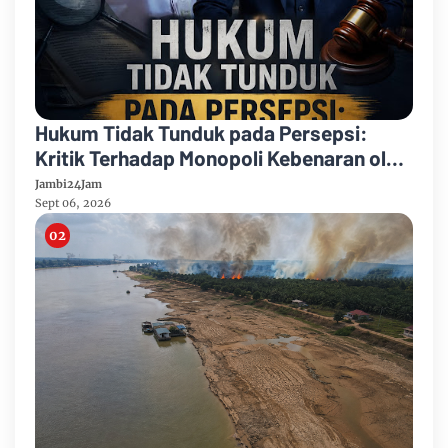
Hukum Tidak Tunduk pada Persepsi:
Kritik Terhadap Monopoli Kebenaran oleh
Media dan Aktivis
Jambi24Jam
Sept 06, 2026