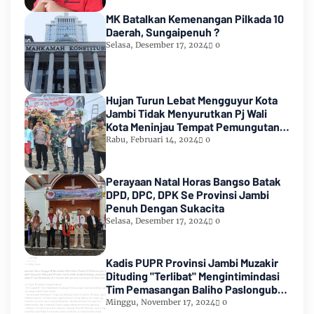
MK Batalkan Kemenangan Pilkada 10
Daerah, Sungaipenuh ?
Selasa, Desember 17, 2024
0
Hujan Turun Lebat Mengguyur Kota
Jambi Tidak Menyurutkan Pj Wali
Kota Meninjau Tempat Pemungutan
Suara Pemilu 2024
Rabu, Februari 14, 2024
0
Perayaan Natal Horas Bangso Batak
DPD, DPC, DPK Se Provinsi Jambi
Penuh Dengan Sukacita
Selasa, Desember 17, 2024
0
Kadis PUPR Provinsi Jambi Muzakir
Dituding "Terlibat" Mengintimindasi
Tim Pemasangan Baliho Paslongub
Romi-Sudirman
Minggu, November 17, 2024
0