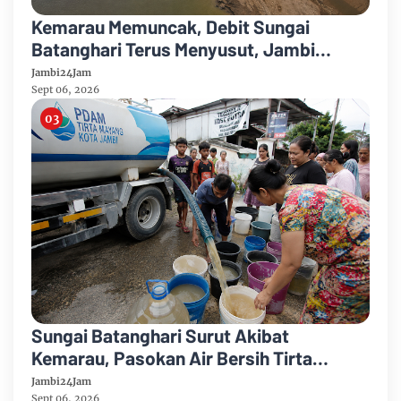
Kemarau Memuncak, Debit Sungai
Batanghari Terus Menyusut, Jambi
Hadapi Ancaman Krisis Air Bersih dan
Jambi24Jam
Karhutla
Sept 06, 2026
Sungai Batanghari Surut Akibat
Kemarau, Pasokan Air Bersih Tirta
Mayang Jambi Keruh
Jambi24Jam
Sept 06, 2026