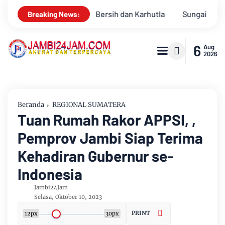
a
Sungai Batanghari Surut Akibat Kemarau, Pasokan Air Bers
Breaking News:
6
Aug
2026
Beranda
REGIONAL SUMATERA
Tuan Rumah Rakor APPSI, ,
Pemprov Jambi Siap Terima
Kehadiran Gubernur se-
Indonesia
Jambi24Jam
Selasa, Oktober 10, 2023
PRINT
12px
30px