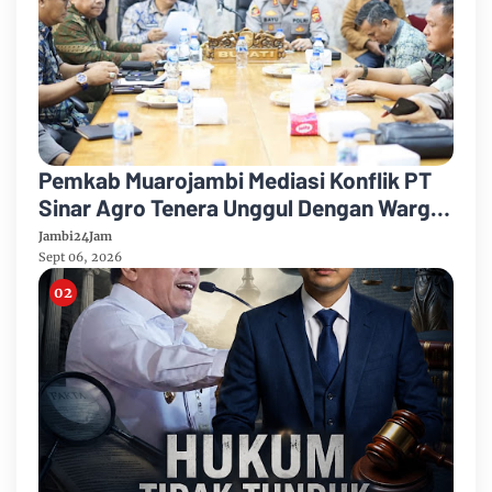
Pemkab Muarojambi Mediasi Konflik PT
Sinar Agro Tenera Unggul Dengan Warga
Sipin Teluk Duren
Jambi24Jam
Sept 06, 2026