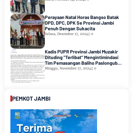
Perayaan Natal Horas Bangso Batak
DPD, DPC, DPK Se Provinsi Jambi
Penuh Dengan Sukacita
Selasa, Desember 17, 2024
0
Kadis PUPR Provinsi Jambi Muzakir
Dituding "Terlibat" Mengintimindasi
Tim Pemasangan Baliho Paslongub
Romi-Sudirman
Minggu, November 17, 2024
0
PEMKOT JAMBI