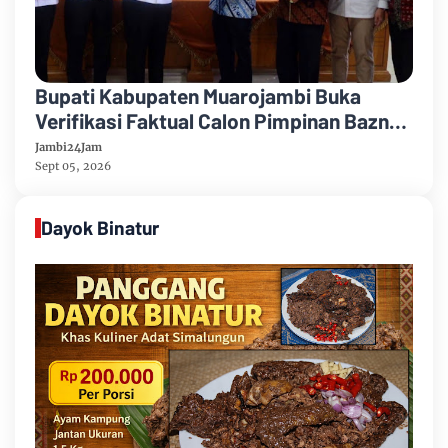
Bupati Kabupaten Muarojambi Buka
Verifikasi Faktual Calon Pimpinan Baznas
Tahun 2026-2031
Jambi24Jam
Sept 05, 2026
Dayok Binatur