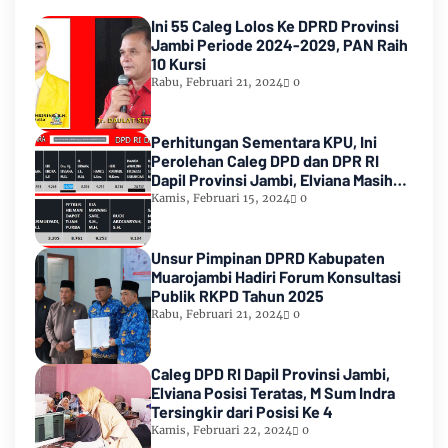
Ini 55 Caleg Lolos Ke DPRD Provinsi
Jambi Periode 2024-2029, PAN Raih
10 Kursi
Rabu, Februari 21, 2024
0
Perhitungan Sementara KPU, Ini
Perolehan Caleg DPD dan DPR RI
Dapil Provinsi Jambi, Elviana Masih
Urutan Kedua Teratas
Kamis, Februari 15, 2024
0
Unsur Pimpinan DPRD Kabupaten
Muarojambi Hadiri Forum Konsultasi
Publik RKPD Tahun 2025
Rabu, Februari 21, 2024
0
Caleg DPD RI Dapil Provinsi Jambi,
Elviana Posisi Teratas, M Sum Indra
Tersingkir dari Posisi Ke 4
Kamis, Februari 22, 2024
0