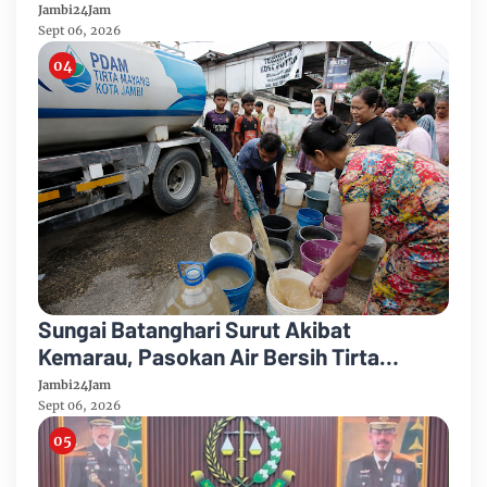
Hadapi Ancaman Krisis Air Bersih dan
Jambi24Jam
Karhutla
Sept 06, 2026
Sungai Batanghari Surut Akibat
Kemarau, Pasokan Air Bersih Tirta
Mayang Jambi Keruh
Jambi24Jam
Sept 06, 2026