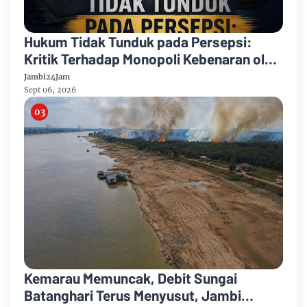
Hukum Tidak Tunduk pada Persepsi:
Kritik Terhadap Monopoli Kebenaran oleh
Media dan Aktivis
Jambi24Jam
Sept 06, 2026
Kemarau Memuncak, Debit Sungai
Batanghari Terus Menyusut, Jambi