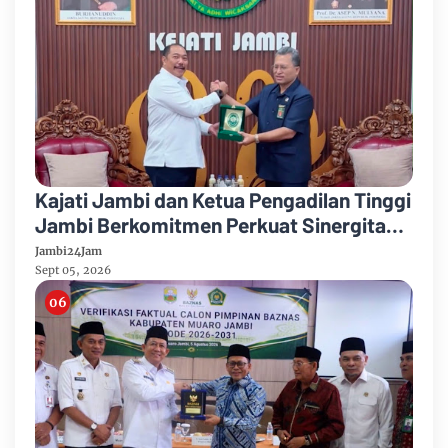
Kajati Jambi dan Ketua Pengadilan Tinggi
Jambi Berkomitmen Perkuat Sinergitas
Penegakan Hukum
Jambi24Jam
Sept 05, 2026