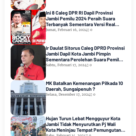
Ini 8 Caleg DPR RI Dapil Provinsi
Jambi Pemilu 2024 Peraih Suara
Terbanyak Sementara Versi Real
Count KPU RI
Jumat, Februari 16, 2024
0
Ir Daulat Sitorus Caleg DPRD Provinsi
Jambi Dapil Kota Jambi Pimpin
Sementara Perolehan Suara Pemilu
2024
Sabtu, Februari 17, 2024
0
MK Batalkan Kemenangan Pilkada 10
Daerah, Sungaipenuh ?
Selasa, Desember 17, 2024
0
Hujan Turun Lebat Mengguyur Kota
Jambi Tidak Menyurutkan Pj Wali
Kota Meninjau Tempat Pemungutan
Suara Pemilu 2024
Rabu, Februari 14, 2024
0