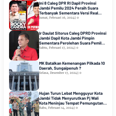
Ini 8 Caleg DPR RI Dapil Provinsi
Jambi Pemilu 2024 Peraih Suara
Terbanyak Sementara Versi Real
Count KPU RI
Jumat, Februari 16, 2024
0
Ir Daulat Sitorus Caleg DPRD Provinsi
Jambi Dapil Kota Jambi Pimpin
Sementara Perolehan Suara Pemilu
2024
Sabtu, Februari 17, 2024
0
MK Batalkan Kemenangan Pilkada 10
Daerah, Sungaipenuh ?
Selasa, Desember 17, 2024
0
Hujan Turun Lebat Mengguyur Kota
Jambi Tidak Menyurutkan Pj Wali
Kota Meninjau Tempat Pemungutan
Suara Pemilu 2024
Rabu, Februari 14, 2024
0