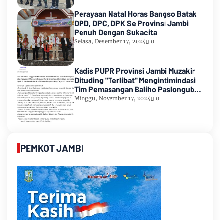
Perayaan Natal Horas Bangso Batak
DPD, DPC, DPK Se Provinsi Jambi
Penuh Dengan Sukacita
Selasa, Desember 17, 2024
0
Kadis PUPR Provinsi Jambi Muzakir
Dituding "Terlibat" Mengintimindasi
Tim Pemasangan Baliho Paslongub
Romi-Sudirman
Minggu, November 17, 2024
0
PEMKOT JAMBI