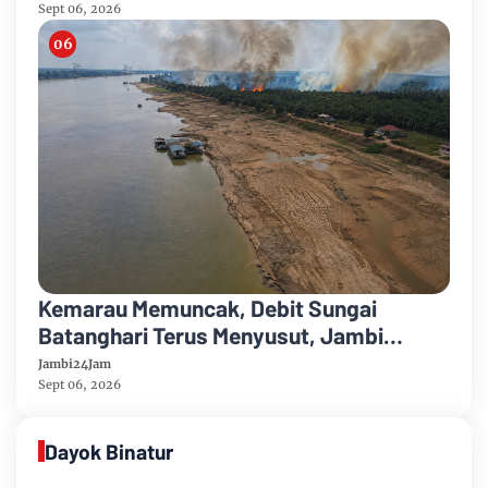
Sept 06, 2026
Kemarau Memuncak, Debit Sungai
Batanghari Terus Menyusut, Jambi
Hadapi Ancaman Krisis Air Bersih dan
Jambi24Jam
Karhutla
Sept 06, 2026
Dayok Binatur