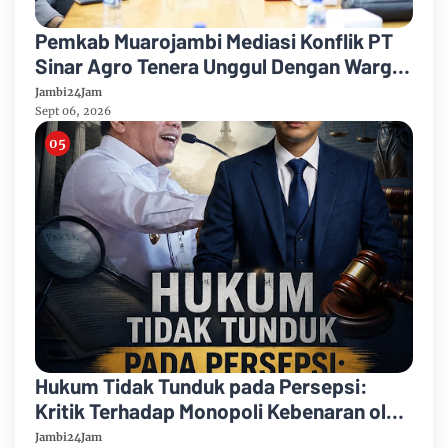
Pemkab Muarojambi Mediasi Konflik PT
Sinar Agro Tenera Unggul Dengan Warga
Sipin Teluk Duren
Jambi24Jam
Sept 06, 2026
Hukum Tidak Tunduk pada Persepsi:
Kritik Terhadap Monopoli Kebenaran oleh
Media dan Aktivis
Jambi24Jam