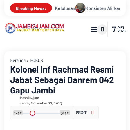
isten Alirkan Kepedulian, Sinsen Gelar Donor Darah ke-23 dala
Breaking News:
7
Aug
2026
Beranda
FOKUS
Kolonel Inf Rachmad Resmi
Jabat Sebagai Danrem 042
Gapu Jambi
Jambi24Jam
Senin, November 27, 2023
PRINT
12px
30px