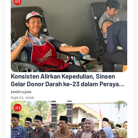
Konsisten Alirkan Kepedulian, Sinsen
Gelar Donor Darah ke-23 dalam Perayaan
Anniversary Sinsen
Jambi24Jam
Sept 07, 2026