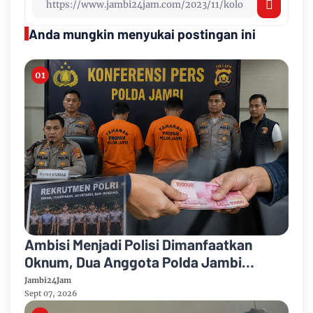
Anda mungkin menyukai postingan ini
Ambisi Menjadi Polisi Dimanfaatkan
Oknum, Dua Anggota Polda Jambi
Diduga Tipu Calon Bintara dengan Janji
Jambi24Jam
Kelulusan
Sept 07, 2026