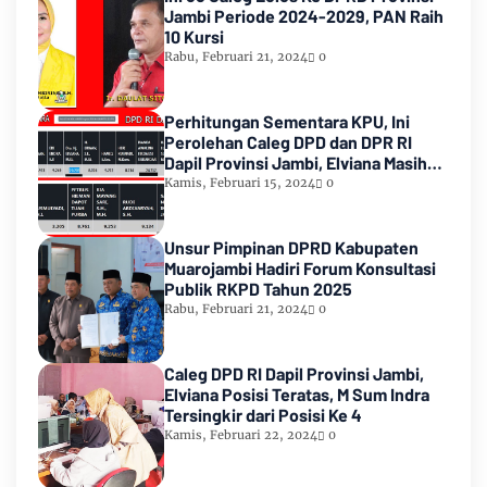
Jambi Periode 2024-2029, PAN Raih
10 Kursi
Rabu, Februari 21, 2024
0
Perhitungan Sementara KPU, Ini
Perolehan Caleg DPD dan DPR RI
Dapil Provinsi Jambi, Elviana Masih
Urutan Kedua Teratas
Kamis, Februari 15, 2024
0
Unsur Pimpinan DPRD Kabupaten
Muarojambi Hadiri Forum Konsultasi
Publik RKPD Tahun 2025
Rabu, Februari 21, 2024
0
Caleg DPD RI Dapil Provinsi Jambi,
Elviana Posisi Teratas, M Sum Indra
Tersingkir dari Posisi Ke 4
Kamis, Februari 22, 2024
0