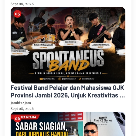
Sept 08, 2026
Festival Band Pelajar dan Mahasiswa OJK
Provinsi Jambi 2026, Unjuk Kreativitas di
Taman Banjuran Budayo, Spontaneus
Jambi24Jam
Band Raih Juara 2
Sept 08, 2026