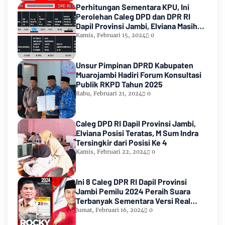
Perhitungan Sementara KPU, Ini
Perolehan Caleg DPD dan DPR RI
Dapil Provinsi Jambi, Elviana Masih
Urutan Kedua Teratas
Kamis, Februari 15, 2024
0
Unsur Pimpinan DPRD Kabupaten
Muarojambi Hadiri Forum Konsultasi
Publik RKPD Tahun 2025
Rabu, Februari 21, 2024
0
Caleg DPD RI Dapil Provinsi Jambi,
Elviana Posisi Teratas, M Sum Indra
Tersingkir dari Posisi Ke 4
Kamis, Februari 22, 2024
0
Ini 8 Caleg DPR RI Dapil Provinsi
Jambi Pemilu 2024 Peraih Suara
Terbanyak Sementara Versi Real
Count KPU RI
Jumat, Februari 16, 2024
0