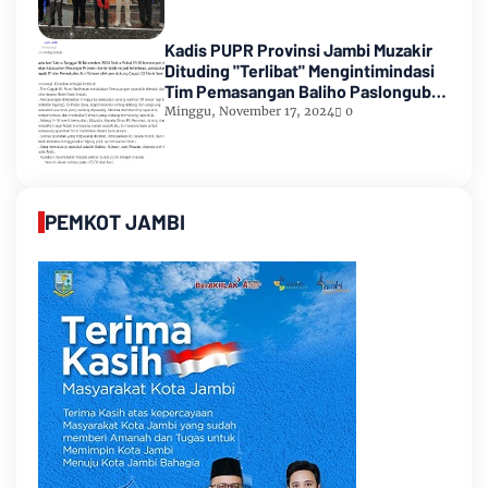
Kadis PUPR Provinsi Jambi Muzakir
Dituding "Terlibat" Mengintimindasi
Tim Pemasangan Baliho Paslongub
Romi-Sudirman
Minggu, November 17, 2024
0
PEMKOT JAMBI