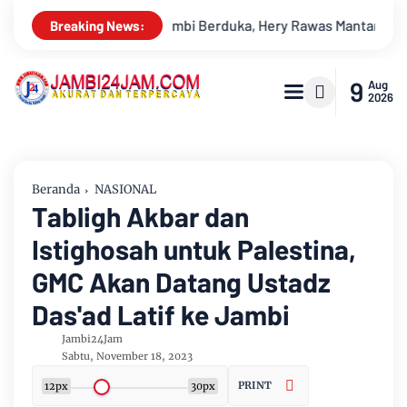
awas Mantan Sekretaris PWI Jambi Tutup Usia
Menapaki Usi
Breaking News:
9
Aug
2026
Beranda
NASIONAL
Tabligh Akbar dan
Istighosah untuk Palestina,
GMC Akan Datang Ustadz
Das'ad Latif ke Jambi
Jambi24Jam
Sabtu, November 18, 2023
PRINT
12px
30px