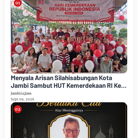
Menyala Arisan Silahisabungan Kota
Jambi Sambut HUT Kemerdekaan RI Ke
81 Gelar Berbagai Kegiatan
Jambi24Jam
Sept 09, 2026