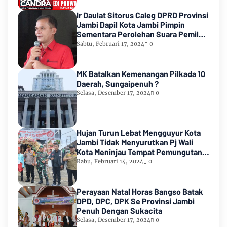
Ir Daulat Sitorus Caleg DPRD Provinsi
Jambi Dapil Kota Jambi Pimpin
Sementara Perolehan Suara Pemilu
2024
Sabtu, Februari 17, 2024
0
MK Batalkan Kemenangan Pilkada 10
Daerah, Sungaipenuh ?
Selasa, Desember 17, 2024
0
Hujan Turun Lebat Mengguyur Kota
Jambi Tidak Menyurutkan Pj Wali
Kota Meninjau Tempat Pemungutan
Suara Pemilu 2024
Rabu, Februari 14, 2024
0
Perayaan Natal Horas Bangso Batak
DPD, DPC, DPK Se Provinsi Jambi
Penuh Dengan Sukacita
Selasa, Desember 17, 2024
0