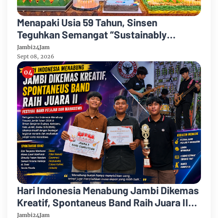
Menapaki Usia 59 Tahun, Sinsen
Teguhkan Semangat “Sustainably
Growing”
Jambi24Jam
Sept 08, 2026
Hari Indonesia Menabung Jambi Dikemas
Kreatif, Spontaneus Band Raih Juara II
Festival Band Pelajar dan Mahasiswa
Jambi24Jam