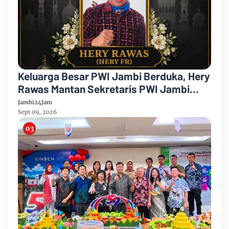
Keluarga Besar PWI Jambi Berduka, Hery
Rawas Mantan Sekretaris PWI Jambi
Tutup Usia
Jambi24Jam
Sept 09, 2026