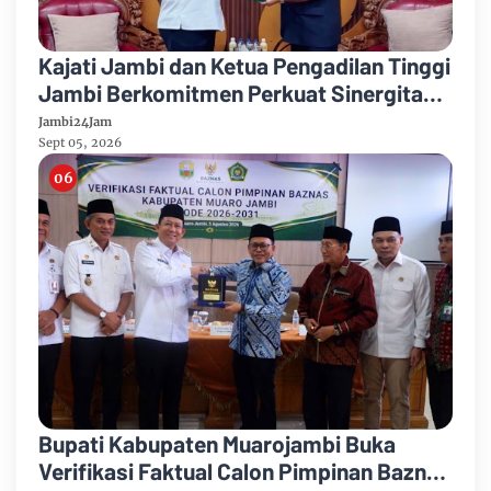
Kajati Jambi dan Ketua Pengadilan Tinggi
Jambi Berkomitmen Perkuat Sinergitas
Penegakan Hukum
Jambi24Jam
Sept 05, 2026
Bupati Kabupaten Muarojambi Buka
Verifikasi Faktual Calon Pimpinan Baznas