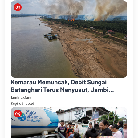
Kemarau Memuncak, Debit Sungai
Batanghari Terus Menyusut, Jambi
Hadapi Ancaman Krisis Air Bersih dan
Jambi24Jam
Karhutla
Sept 06, 2026