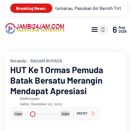
kan Air Bersih Tirta Mayang Jambi Keruh
Kajati Jambi dan K
Breaking News:
6
Aug
2026
Beranda
RAGAM BUDAYA
HUT Ke 1 Ormas Pemuda
Batak Bersatu Merangin
Mendapat Apresiasi
Jambi24Jam
Sabtu, Desember 02, 2023
PRINT
12px
30px