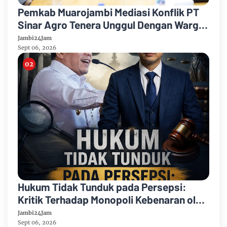
Pemkab Muarojambi Mediasi Konflik PT
Sinar Agro Tenera Unggul Dengan Warga
Sipin Teluk Duren
Jambi24Jam
Sept 06, 2026
Hukum Tidak Tunduk pada Persepsi:
Kritik Terhadap Monopoli Kebenaran oleh
Media dan Aktivis
Jambi24Jam
Sept 06, 2026