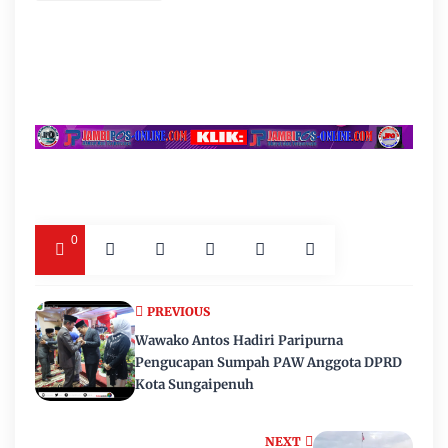
0
PREVIOUS
Wawako Antos Hadiri Paripurna
Pengucapan Sumpah PAW Anggota DPRD
Kota Sungaipenuh
NEXT