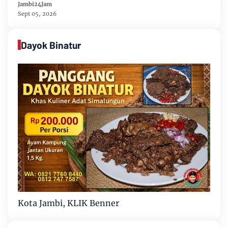
Tahun 2026-2031
Jambi24Jam
Sept 05, 2026
Dayok Binatur
Kota Jambi, KLIK Benner