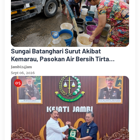
Sungai Batanghari Surut Akibat
Kemarau, Pasokan Air Bersih Tirta
Mayang Jambi Keruh
Jambi24Jam
Sept 06, 2026