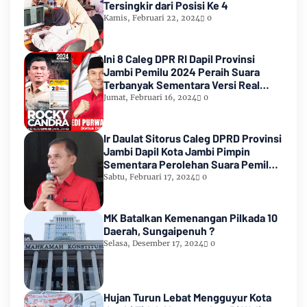
Tersingkir dari Posisi Ke 4
Kamis, Februari 22, 2024
0
Ini 8 Caleg DPR RI Dapil Provinsi
Jambi Pemilu 2024 Peraih Suara
Terbanyak Sementara Versi Real
Count KPU RI
Jumat, Februari 16, 2024
0
Ir Daulat Sitorus Caleg DPRD Provinsi
Jambi Dapil Kota Jambi Pimpin
Sementara Perolehan Suara Pemilu
2024
Sabtu, Februari 17, 2024
0
MK Batalkan Kemenangan Pilkada 10
Daerah, Sungaipenuh ?
Selasa, Desember 17, 2024
0
Hujan Turun Lebat Mengguyur Kota