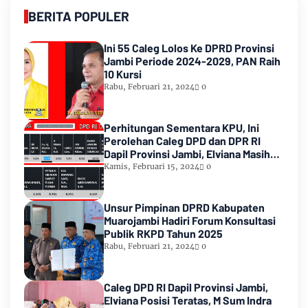
BERITA POPULER
Ini 55 Caleg Lolos Ke DPRD Provinsi
Jambi Periode 2024-2029, PAN Raih
10 Kursi
Rabu, Februari 21, 2024
0
Perhitungan Sementara KPU, Ini
Perolehan Caleg DPD dan DPR RI
Dapil Provinsi Jambi, Elviana Masih
Urutan Kedua Teratas
Kamis, Februari 15, 2024
0
Unsur Pimpinan DPRD Kabupaten
Muarojambi Hadiri Forum Konsultasi
Publik RKPD Tahun 2025
Rabu, Februari 21, 2024
0
Caleg DPD RI Dapil Provinsi Jambi,
Elviana Posisi Teratas, M Sum Indra