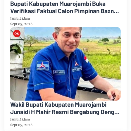
Bupati Kabupaten Muarojambi Buka
Verifikasi Faktual Calon Pimpinan Baznas
Tahun 2026-2031
Jambi24Jam
Sept 05, 2026
Wakil Bupati Kabupaten Muarojambi
Junaidi H Mahir Resmi Bergabung Dengan
Partai Demikrat
Jambi24Jam
Sept 05, 2026