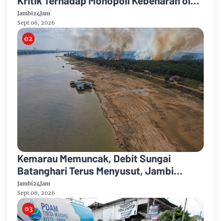
Kritik Terhadap Monopoli Kebenaran oleh
Media dan Aktivis
Jambi24Jam
Sept 06, 2026
Kemarau Memuncak, Debit Sungai
Batanghari Terus Menyusut, Jambi
Hadapi Ancaman Krisis Air Bersih dan
Jambi24Jam
Karhutla
Sept 06, 2026