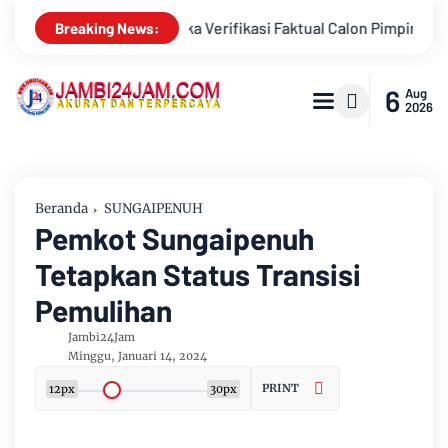
alon Pimpinan Baznas Tahun 2026-2031
Wakil Bupati Kabupa
Breaking News:
6
Aug
2026
Beranda
SUNGAIPENUH
Pemkot Sungaipenuh
Tetapkan Status Transisi
Pemulihan
Jambi24Jam
Minggu, Januari 14, 2024
PRINT
12px
30px