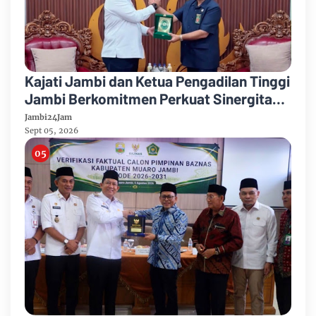
Kajati Jambi dan Ketua Pengadilan Tinggi
Jambi Berkomitmen Perkuat Sinergitas
Penegakan Hukum
Jambi24Jam
Sept 05, 2026