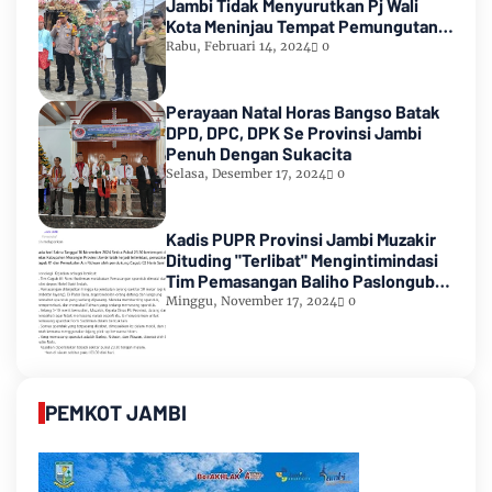
Jambi Tidak Menyurutkan Pj Wali
Kota Meninjau Tempat Pemungutan
Suara Pemilu 2024
Rabu, Februari 14, 2024
0
Perayaan Natal Horas Bangso Batak
DPD, DPC, DPK Se Provinsi Jambi
Penuh Dengan Sukacita
Selasa, Desember 17, 2024
0
Kadis PUPR Provinsi Jambi Muzakir
Dituding "Terlibat" Mengintimindasi
Tim Pemasangan Baliho Paslongub
Romi-Sudirman
Minggu, November 17, 2024
0
PEMKOT JAMBI