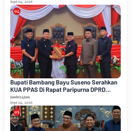
Anggaran 2026
Sept 04, 2026
Bupati Bambang Bayu Suseno Serahkan
KUA PPAS Di Rapat Paripurna DPRD
Muarojambi
Jambi24Jam
Sept 04, 2026