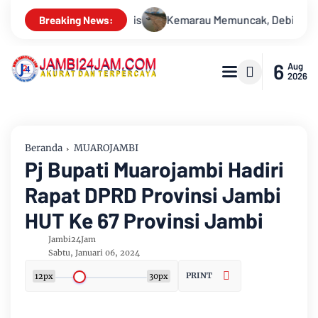
cak, Debit Sungai Batanghari Terus Menyusut, Jambi Hadapi An
Breaking News:
6
Aug
2026
Beranda
MUAROJAMBI
Pj Bupati Muarojambi Hadiri
Rapat DPRD Provinsi Jambi
HUT Ke 67 Provinsi Jambi
Jambi24Jam
Sabtu, Januari 06, 2024
PRINT
12px
30px