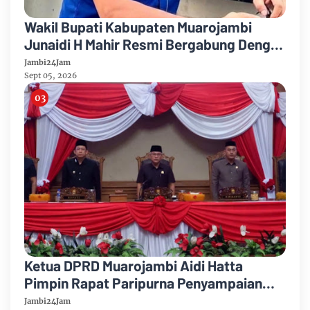
Wakil Bupati Kabupaten Muarojambi
Junaidi H Mahir Resmi Bergabung Dengan
Partai Demikrat
Jambi24Jam
Sept 05, 2026
Ketua DPRD Muarojambi Aidi Hatta
Pimpin Rapat Paripurna Penyampaian
Rancangan Perubahan KUA-PPAS Tahun
Jambi24Jam