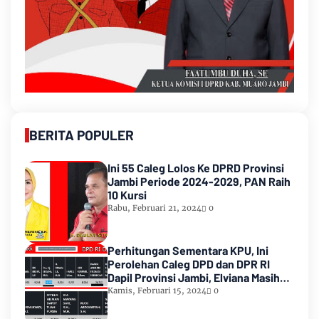
BERITA POPULER
Ini 55 Caleg Lolos Ke DPRD Provinsi
Jambi Periode 2024-2029, PAN Raih
10 Kursi
Rabu, Februari 21, 2024
0
Perhitungan Sementara KPU, Ini
Perolehan Caleg DPD dan DPR RI
Dapil Provinsi Jambi, Elviana Masih
Urutan Kedua Teratas
Kamis, Februari 15, 2024
0