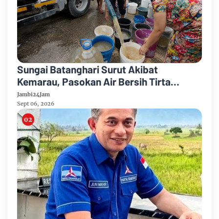
Sungai Batanghari Surut Akibat
Kemarau, Pasokan Air Bersih Tirta
Mayang Jambi Keruh
Jambi24Jam
Sept 06, 2026