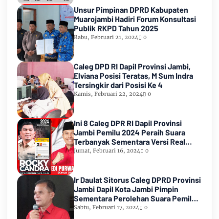
Unsur Pimpinan DPRD Kabupaten
Muarojambi Hadiri Forum Konsultasi
Publik RKPD Tahun 2025
Rabu, Februari 21, 2024
0
Caleg DPD RI Dapil Provinsi Jambi,
Elviana Posisi Teratas, M Sum Indra
Tersingkir dari Posisi Ke 4
Kamis, Februari 22, 2024
0
Ini 8 Caleg DPR RI Dapil Provinsi
Jambi Pemilu 2024 Peraih Suara
Terbanyak Sementara Versi Real
Count KPU RI
Jumat, Februari 16, 2024
0
Ir Daulat Sitorus Caleg DPRD Provinsi
Jambi Dapil Kota Jambi Pimpin
Sementara Perolehan Suara Pemilu
2024
Sabtu, Februari 17, 2024
0