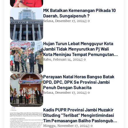
MK Batalkan Kemenangan Pilkada 10
Daerah, Sungaipenuh ?
Selasa, Desember 17, 2024
0
Hujan Turun Lebat Mengguyur Kota
Jambi Tidak Menyurutkan Pj Wali
Kota Meninjau Tempat Pemungutan
Suara Pemilu 2024
Rabu, Februari 14, 2024
0
Perayaan Natal Horas Bangso Batak
DPD, DPC, DPK Se Provinsi Jambi
Penuh Dengan Sukacita
Selasa, Desember 17, 2024
0
Kadis PUPR Provinsi Jambi Muzakir
Dituding "Terlibat" Mengintimindasi
Tim Pemasangan Baliho Paslongub
Romi-Sudirman
Minggu, November 17, 2024
0