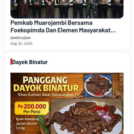
Pemkab Muarojambi Bersama
Foekopimda Dan Elemen Masyarakat
Menyatakan Sikap Dengan Tegas Tolak
Jambi24Jam
Keberadaan Geng Motor
Aug 30, 2026
Dayok Binatur