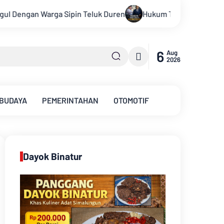
 Duren
Hukum Tidak Tunduk pada Persepsi: Kritik Terhadap 
6
Aug
2026
 BUDAYA
PEMERINTAHAN
OTOMOTIF
Dayok Binatur