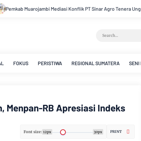
 Konflik PT Sinar Agro Tenera Unggul Dengan Warga Sipin Teluk
AL
FOKUS
PERISTIWA
REGIONAL SUMATERA
SENI
, Menpan-RB Apresiasi Indeks
Font size:
PRINT
12px
30px