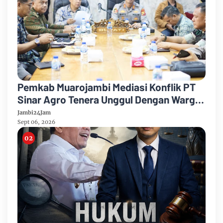
Pemkab Muarojambi Mediasi Konflik PT
Sinar Agro Tenera Unggul Dengan Warga
Sipin Teluk Duren
Jambi24Jam
Sept 06, 2026