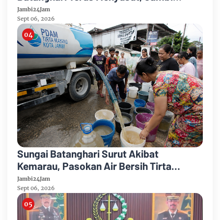
Hadapi Ancaman Krisis Air Bersih dan
Jambi24Jam
Karhutla
Sept 06, 2026
Sungai Batanghari Surut Akibat
Kemarau, Pasokan Air Bersih Tirta
Mayang Jambi Keruh
Jambi24Jam
Sept 06, 2026