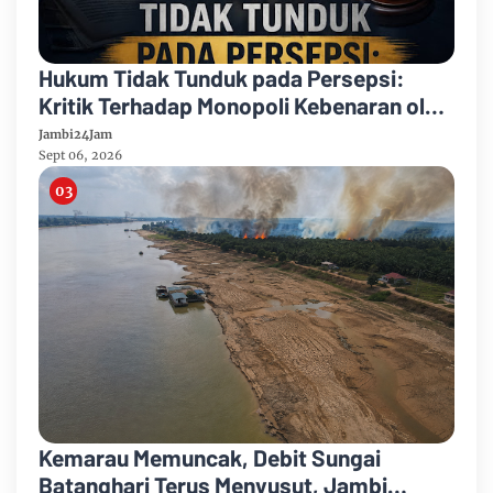
Hukum Tidak Tunduk pada Persepsi:
Kritik Terhadap Monopoli Kebenaran oleh
Media dan Aktivis
Jambi24Jam
Sept 06, 2026
Kemarau Memuncak, Debit Sungai
Batanghari Terus Menyusut, Jambi