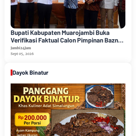
Bupati Kabupaten Muarojambi Buka
Verifikasi Faktual Calon Pimpinan Baznas
Tahun 2026-2031
Jambi24Jam
Sept 05, 2026
Dayok Binatur