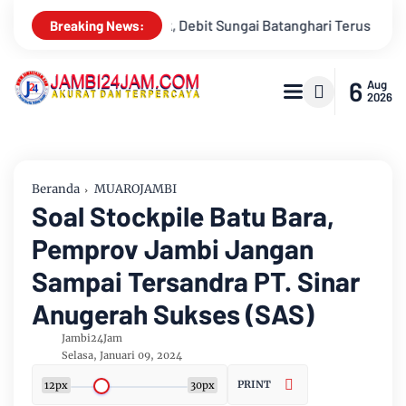
atanghari Terus Menyusut, Jambi Hadapi Ancaman Krisis Air Be
Breaking News:
6
Aug
2026
Beranda
MUAROJAMBI
Soal Stockpile Batu Bara,
Pemprov Jambi Jangan
Sampai Tersandra PT. Sinar
Anugerah Sukses (SAS)
Jambi24Jam
Selasa, Januari 09, 2024
PRINT
12px
30px