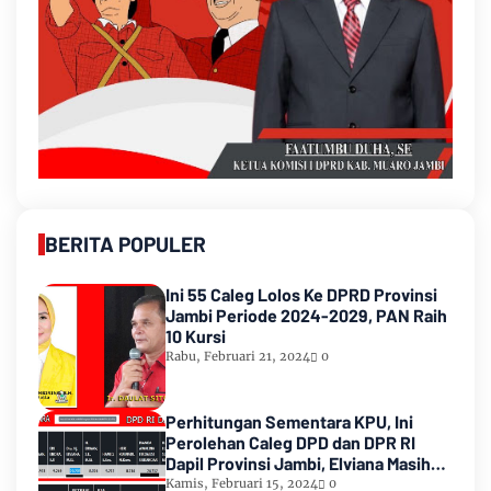
BERITA POPULER
Ini 55 Caleg Lolos Ke DPRD Provinsi
Jambi Periode 2024-2029, PAN Raih
10 Kursi
Rabu, Februari 21, 2024
0
Perhitungan Sementara KPU, Ini
Perolehan Caleg DPD dan DPR RI
Dapil Provinsi Jambi, Elviana Masih
Urutan Kedua Teratas
Kamis, Februari 15, 2024
0