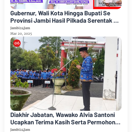
Gubernur, Wali Kota Hingga Bupati Se
Provinsi Jambi Hasil Pilkada Serentak 27
November 2024 Dilantik Presiden
Jambi24Jam
Prabowo
Mar 20, 2025
Diakhir Jabatan, Wawako Alvia Santoni
Ucapkan Terima Kasih Serta Permohonan
Maaf
Jambi24Jam