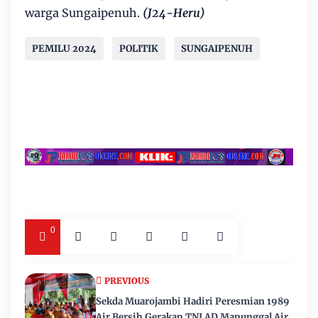
warga Sungaipenuh.
(J24-Heru)
PEMILU 2024
POLITIK
SUNGAIPENUH
0
PREVIOUS
Sekda Muarojambi Hadiri Peresmian 1989
Air Bersih Gerakan TNI AD Manunggal Air