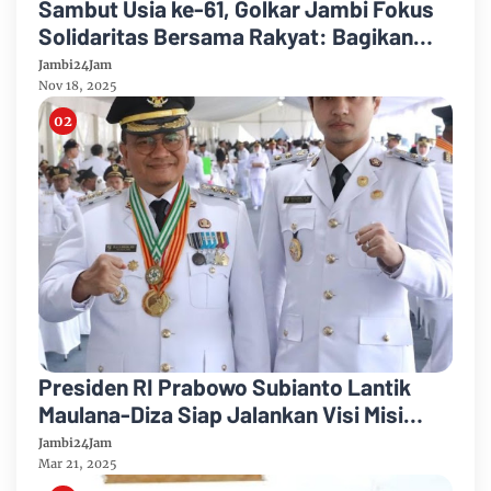
Sambut Usia ke-61, Golkar Jambi Fokus
Solidaritas Bersama Rakyat: Bagikan
Sembako, Layanan Kesehatan Gratis dan
Jambi24Jam
Pasar Murah
Nov 18, 2025
Presiden RI Prabowo Subianto Lantik
Maulana-Diza Siap Jalankan Visi Misi
Kota Jambi Bahagia
Jambi24Jam
Mar 21, 2025