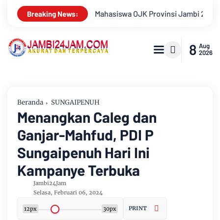
nsi Jambi 2026, Unjuk Kreativitas di Taman Banjuran Budayo, Sp
Breaking News:
8
Aug
2026
Beranda
SUNGAIPENUH
Menangkan Caleg dan
Ganjar-Mahfud, PDI P
Sungaipenuh Hari Ini
Kampanye Terbuka
Jambi24Jam
Selasa, Februari 06, 2024
PRINT
12px
30px