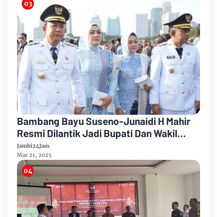
Bambang Bayu Suseno-Junaidi H Mahir
Resmi Dilantik Jadi Bupati Dan Wakil
Bupati Kabupaten Muarojambi
Jambi24Jam
Mar 21, 2025