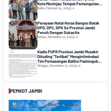
Kota Meninjau Tempat Pemungutan
Suara Pemilu 2024
Rabu, Februari 14, 2024
0
Perayaan Natal Horas Bangso Batak
DPD, DPC, DPK Se Provinsi Jambi
Penuh Dengan Sukacita
Selasa, Desember 17, 2024
0
Kadis PUPR Provinsi Jambi Muzakir
Dituding "Terlibat" Mengintimindasi
Tim Pemasangan Baliho Paslongub
Romi-Sudirman
Minggu, November 17, 2024
0
PEMKOT JAMBI