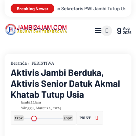
 Usia
Menapaki Usia 59 Tahun, Sinsen Teguhkan Semangat “
Breaking News:
9
Aug
2026
Beranda
PERISTIWA
Aktivis Jambi Berduka,
Aktivis Senior Datuk Akmal
Khatab Tutup Usia
Jambi24Jam
Minggu, Maret 24, 2024
PRINT
12px
30px