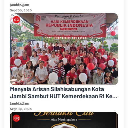
Ajak Warga Hidup Sehat
Jambi24Jam
Sept 09, 2026
Menyala Arisan Silahisabungan Kota
Jambi Sambut HUT Kemerdekaan RI Ke
81 Gelar Berbagai Kegiatan
Jambi24Jam
Sept 09, 2026