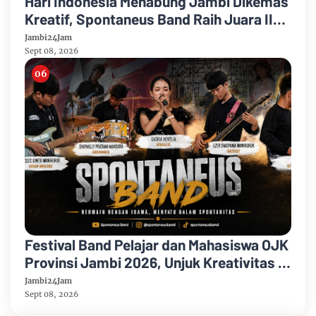
Hari Indonesia Menabung Jambi Dikemas
Kreatif, Spontaneus Band Raih Juara II
Festival Band Pelajar dan Mahasiswa
Jambi24Jam
Sept 08, 2026
Festival Band Pelajar dan Mahasiswa OJK
Provinsi Jambi 2026, Unjuk Kreativitas di
Taman Banjuran Budayo, Spontaneus
Jambi24Jam
Band Raih Juara 2
Sept 08, 2026