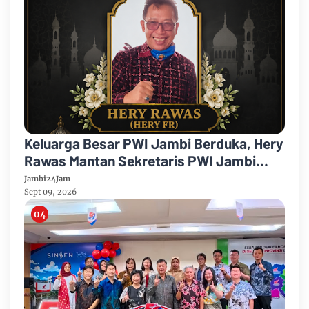
Keluarga Besar PWI Jambi Berduka, Hery
Rawas Mantan Sekretaris PWI Jambi
Tutup Usia
Jambi24Jam
Sept 09, 2026