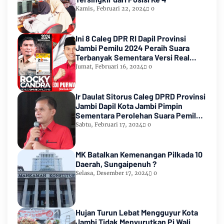
Kamis, Februari 22, 2024
0
Ini 8 Caleg DPR RI Dapil Provinsi
Jambi Pemilu 2024 Peraih Suara
Terbanyak Sementara Versi Real
Count KPU RI
Jumat, Februari 16, 2024
0
Ir Daulat Sitorus Caleg DPRD Provinsi
Jambi Dapil Kota Jambi Pimpin
Sementara Perolehan Suara Pemilu
2024
Sabtu, Februari 17, 2024
0
MK Batalkan Kemenangan Pilkada 10
Daerah, Sungaipenuh ?
Selasa, Desember 17, 2024
0
Hujan Turun Lebat Mengguyur Kota
Jambi Tidak Menyurutkan Pj Wali