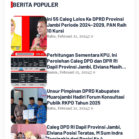
BERITA POPULER
Ini 55 Caleg Lolos Ke DPRD Provinsi
Jambi Periode 2024-2029, PAN Raih
10 Kursi
Rabu, Februari 21, 2024
0
Perhitungan Sementara KPU, Ini
Perolehan Caleg DPD dan DPR RI
Dapil Provinsi Jambi, Elviana Masih
Urutan Kedua Teratas
Kamis, Februari 15, 2024
0
Unsur Pimpinan DPRD Kabupaten
Muarojambi Hadiri Forum Konsultasi
Publik RKPD Tahun 2025
Rabu, Februari 21, 2024
0
Caleg DPD RI Dapil Provinsi Jambi,
Elviana Posisi Teratas, M Sum Indra
Tersingkir dari Posisi Ke 4