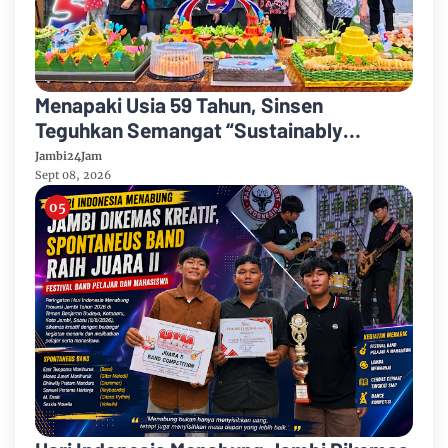
Menapaki Usia 59 Tahun, Sinsen
Teguhkan Semangat “Sustainably
Growing”
Jambi24Jam
Sept 08, 2026