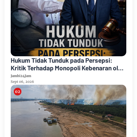
Hukum Tidak Tunduk pada Persepsi:
Kritik Terhadap Monopoli Kebenaran oleh
Media dan Aktivis
Jambi24Jam
Sept 06, 2026