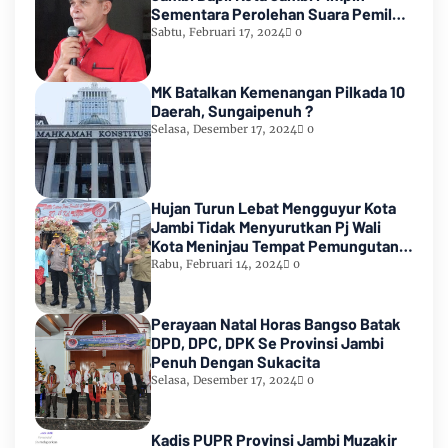
Sementara Perolehan Suara Pemilu
2024
Sabtu, Februari 17, 2024
0
MK Batalkan Kemenangan Pilkada 10
Daerah, Sungaipenuh ?
Selasa, Desember 17, 2024
0
Hujan Turun Lebat Mengguyur Kota
Jambi Tidak Menyurutkan Pj Wali
Kota Meninjau Tempat Pemungutan
Suara Pemilu 2024
Rabu, Februari 14, 2024
0
Perayaan Natal Horas Bangso Batak
DPD, DPC, DPK Se Provinsi Jambi
Penuh Dengan Sukacita
Selasa, Desember 17, 2024
0
Kadis PUPR Provinsi Jambi Muzakir