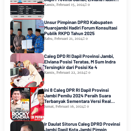
Urutan Kedua Teratas
Kamis, Februari 15, 2024
0
Unsur Pimpinan DPRD Kabupaten
Muarojambi Hadiri Forum Konsultasi
Publik RKPD Tahun 2025
Rabu, Februari 21, 2024
0
Caleg DPD RI Dapil Provinsi Jambi,
Elviana Posisi Teratas, M Sum Indra
Tersingkir dari Posisi Ke 4
Kamis, Februari 22, 2024
0
Ini 8 Caleg DPR RI Dapil Provinsi
Jambi Pemilu 2024 Peraih Suara
Terbanyak Sementara Versi Real
Count KPU RI
Jumat, Februari 16, 2024
0
Ir Daulat Sitorus Caleg DPRD Provinsi
Jambi Dapil Kota Jambi Pimpin