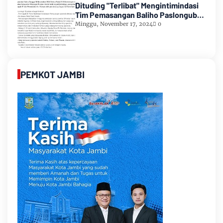
Dituding "Terlibat" Mengintimindasi
Tim Pemasangan Baliho Paslongub
Romi-Sudirman
Minggu, November 17, 2024
0
PEMKOT JAMBI