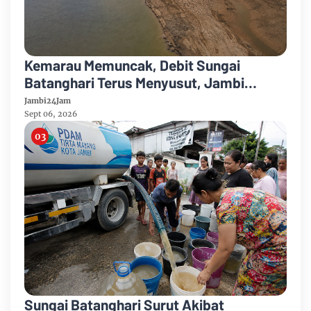
Kemarau Memuncak, Debit Sungai
Batanghari Terus Menyusut, Jambi
Hadapi Ancaman Krisis Air Bersih dan
Jambi24Jam
Karhutla
Sept 06, 2026
Sungai Batanghari Surut Akibat