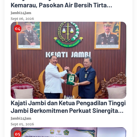
Kemarau, Pasokan Air Bersih Tirta
Mayang Jambi Keruh
Jambi24Jam
Sept 06, 2026
Kajati Jambi dan Ketua Pengadilan Tinggi
Jambi Berkomitmen Perkuat Sinergitas
Penegakan Hukum
Jambi24Jam
Sept 05, 2026