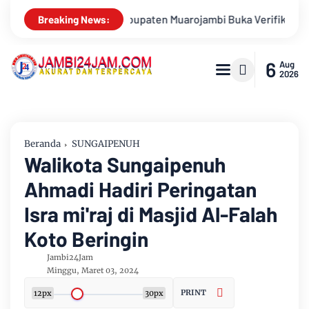
 Verifikasi Faktual Calon Pimpinan Baznas Tahun 2026-2031
Breaking News:
6
Aug
2026
Beranda
SUNGAIPENUH
Walikota Sungaipenuh
Ahmadi Hadiri Peringatan
Isra mi'raj di Masjid Al-Falah
Koto Beringin
Jambi24Jam
Minggu, Maret 03, 2024
PRINT
12px
30px