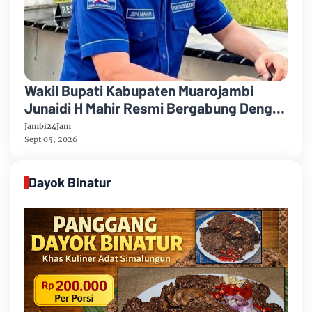
Wakil Bupati Kabupaten Muarojambi
Junaidi H Mahir Resmi Bergabung Dengan
Partai Demikrat
Jambi24Jam
Sept 05, 2026
Dayok Binatur