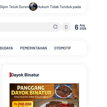
k Tunduk pada Persepsi: Kritik Terhadap Monopoli Kebenaran ol
6
Aug
2026
 BUDAYA
PEMERINTAHAN
OTOMOTIF
Dayok Binatur