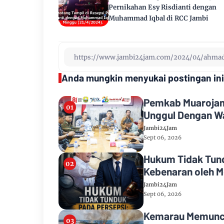
Pernikahan Esy Risdianti dengan
Muhammad Iqbal di RCC Jambi
Anda mungkin menyukai postingan ini
Pemkab Muarojamb
Unggul Dengan Wa
Jambi24Jam
Sept 06, 2026
Hukum Tidak Tund
Kebenaran oleh M
Jambi24Jam
Sept 06, 2026
Kemarau Memuncak