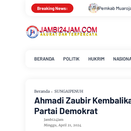
Pemkab Muarojambi Mediasi Konflik PT Sinar Agr
Breaking News:
BERANDA
POLITIK
HUKRIM
NASION
Beranda
SUNGAIPENUH
Ahmadi Zaubir Kembalika
Partai Demokrat
Jambi24Jam
Minggu, April 21, 2024