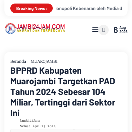
eh Media dan Aktivis
Kemarau Memuncak, Debit Sungai Batan
Breaking News:
6
Aug
2026
Beranda
MUAROJAMBI
BPPRD Kabupaten
Muarojambi Targetkan PAD
Tahun 2024 Sebesar 104
Miliar, Tertinggi dari Sektor
Ini
Jambi24Jam
Selasa, April 23, 2024