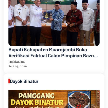
Bupati Kabupaten Muarojambi Buka
Verifikasi Faktual Calon Pimpinan Baznas
Tahun 2026-2031
Jambi24Jam
Sept 05, 2026
Dayok Binatur