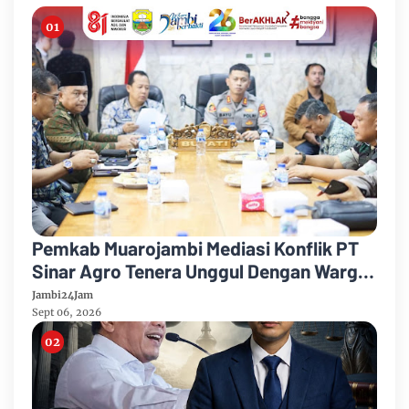
Pemkab Muarojambi Mediasi Konflik PT
Sinar Agro Tenera Unggul Dengan Warga
Sipin Teluk Duren
Jambi24Jam
Sept 06, 2026