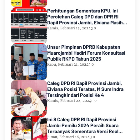
Perhitungan Sementara KPU, Ini
Perolehan Caleg DPD dan DPR RI
Dapil Provinsi Jambi, Elviana Masih
Urutan Kedua Teratas
Kamis, Februari 15, 2024
0
Unsur Pimpinan DPRD Kabupaten
Muarojambi Hadiri Forum Konsultasi
Publik RKPD Tahun 2025
Rabu, Februari 21, 2024
0
Caleg DPD RI Dapil Provinsi Jambi,
Elviana Posisi Teratas, M Sum Indra
Tersingkir dari Posisi Ke 4
Kamis, Februari 22, 2024
0
Ini 8 Caleg DPR RI Dapil Provinsi
Jambi Pemilu 2024 Peraih Suara
Terbanyak Sementara Versi Real
Count KPU RI
Jumat, Februari 16, 2024
0