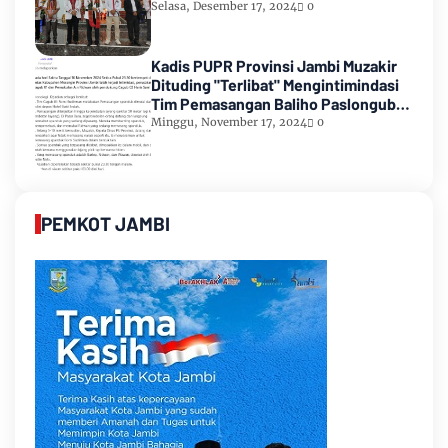
Selasa, Desember 17, 2024
0
Kadis PUPR Provinsi Jambi Muzakir
Dituding "Terlibat" Mengintimindasi
Tim Pemasangan Baliho Paslongub
Romi-Sudirman
Minggu, November 17, 2024
0
PEMKOT JAMBI