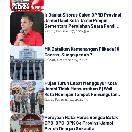
Ir Daulat Sitorus Caleg DPRD Provinsi
Jambi Dapil Kota Jambi Pimpin
Sementara Perolehan Suara Pemilu
2024
Sabtu, Februari 17, 2024
0
MK Batalkan Kemenangan Pilkada 10
Daerah, Sungaipenuh ?
Selasa, Desember 17, 2024
0
Hujan Turun Lebat Mengguyur Kota
Jambi Tidak Menyurutkan Pj Wali
Kota Meninjau Tempat Pemungutan
Suara Pemilu 2024
Rabu, Februari 14, 2024
0
Perayaan Natal Horas Bangso Batak
DPD, DPC, DPK Se Provinsi Jambi
Penuh Dengan Sukacita