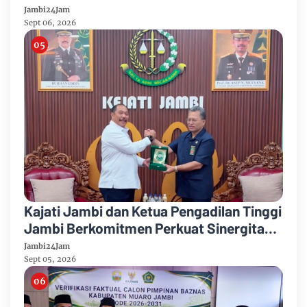
Mayang Jambi Keruh
Jambi24Jam
Sept 06, 2026
Kajati Jambi dan Ketua Pengadilan Tinggi
Jambi Berkomitmen Perkuat Sinergitas
Penegakan Hukum
Jambi24Jam
Sept 05, 2026