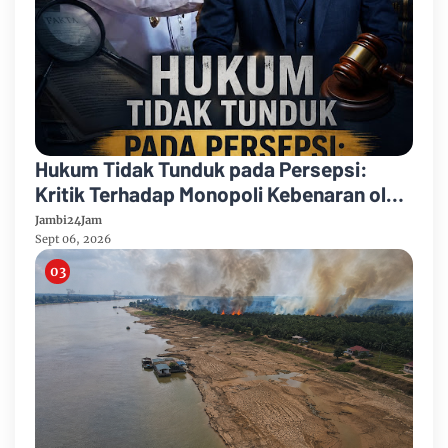
Hukum Tidak Tunduk pada Persepsi:
Kritik Terhadap Monopoli Kebenaran oleh
Media dan Aktivis
Jambi24Jam
Sept 06, 2026