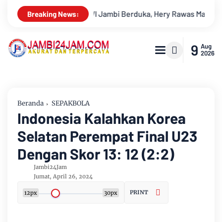
duka, Hery Rawas Mantan Sekretaris PWI Jambi Tutup Usia
Breaking News:
9
Aug
2026
Beranda
SEPAKBOLA
Indonesia Kalahkan Korea
Selatan Perempat Final U23
Dengan Skor 13: 12 (2:2)
Jambi24Jam
Jumat, April 26, 2024
PRINT
12px
30px