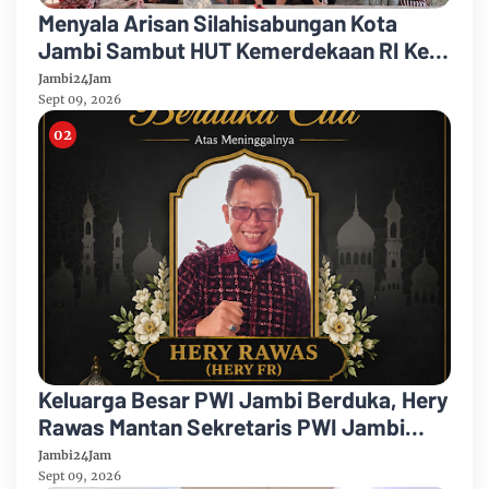
Menyala Arisan Silahisabungan Kota
Jambi Sambut HUT Kemerdekaan RI Ke
81 Gelar Berbagai Kegiatan
Jambi24Jam
Sept 09, 2026
Keluarga Besar PWI Jambi Berduka, Hery
Rawas Mantan Sekretaris PWI Jambi
Tutup Usia
Jambi24Jam
Sept 09, 2026