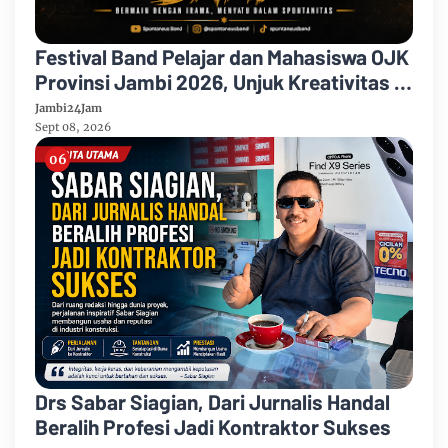
Festival Band Pelajar dan Mahasiswa OJK
Provinsi Jambi 2026, Unjuk Kreativitas di
Taman Banjuran Budayo, Spontaneus
Jambi24Jam
Band Raih Juara 2
Sept 08, 2026
Drs Sabar Siagian, Dari Jurnalis Handal
Beralih Profesi Jadi Kontraktor Sukses