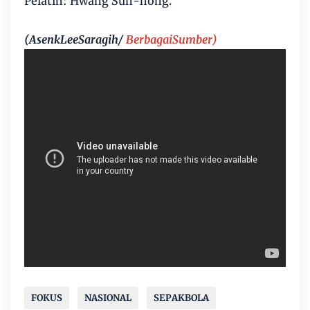
Pelatih: Hwang Sun-hong.
(AsenkLeeSaragih/
BerbagaiSumber)
FOKUS
NASIONAL
SEPAKBOLA