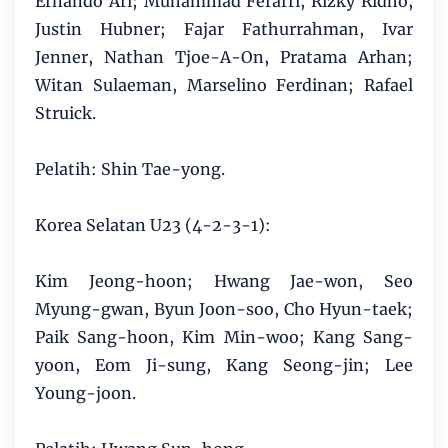
Ernando Ari; Muhammad Ferarri, Rizky Ridho,
Justin Hubner; Fajar Fathurrahman, Ivar
Jenner, Nathan Tjoe-A-On, Pratama Arhan;
Witan Sulaeman, Marselino Ferdinan; Rafael
Struick.
Pelatih: Shin Tae-yong.
Korea Selatan U23 (4-2-3-1):
Kim Jeong-hoon; Hwang Jae-won, Seo
Myung-gwan, Byun Joon-soo, Cho Hyun-taek;
Paik Sang-hoon, Kim Min-woo; Kang Sang-
yoon, Eom Ji-sung, Kang Seong-jin; Lee
Young-joon.