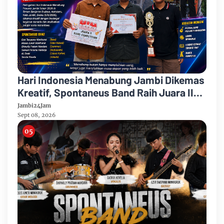
Hari Indonesia Menabung Jambi Dikemas
Kreatif, Spontaneus Band Raih Juara II
Festival Band Pelajar dan Mahasiswa
Jambi24Jam
Sept 08, 2026