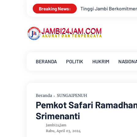
Jambi Berkomitmen Perkuat Sinergitas Penegakan Hukum
Bup
Breaking News:
BERANDA
POLITIK
HUKRIM
NASION
Beranda
SUNGAIPENUH
Pemkot Safari Ramadhan 
Srimenanti
Jambi24Jam
Rabu, April 03, 2024