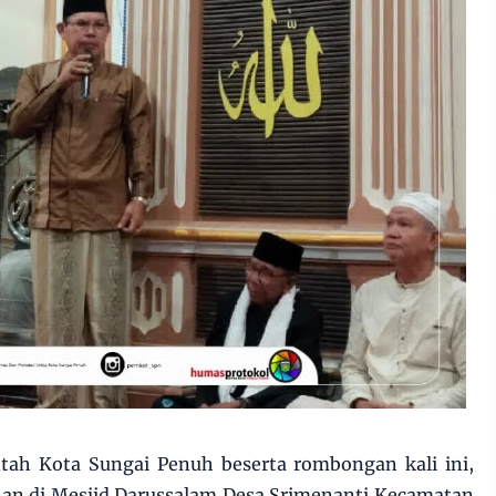
tah Kota Sungai Penuh beserta rombongan kali ini,
an di Mesjid Darussalam Desa Srimenanti Kecamatan