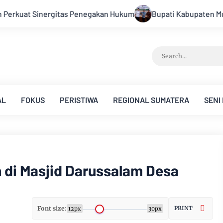
ati Kabupaten Muarojambi Buka Verifikasi Faktual Calon Pimpin
AL
FOKUS
PERISTIWA
REGIONAL SUMATERA
SENI
di Masjid Darussalam Desa
Font size:
PRINT
12px
30px