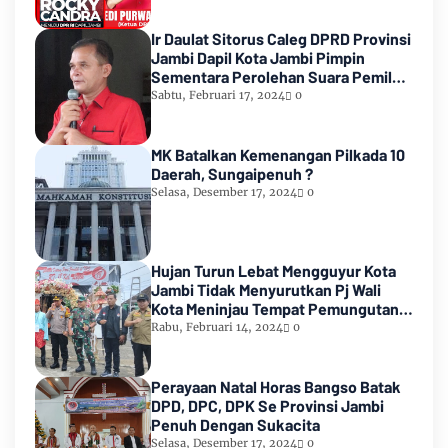
Ir Daulat Sitorus Caleg DPRD Provinsi
Jambi Dapil Kota Jambi Pimpin
Sementara Perolehan Suara Pemilu
2024
Sabtu, Februari 17, 2024
0
MK Batalkan Kemenangan Pilkada 10
Daerah, Sungaipenuh ?
Selasa, Desember 17, 2024
0
Hujan Turun Lebat Mengguyur Kota
Jambi Tidak Menyurutkan Pj Wali
Kota Meninjau Tempat Pemungutan
Suara Pemilu 2024
Rabu, Februari 14, 2024
0
Perayaan Natal Horas Bangso Batak
DPD, DPC, DPK Se Provinsi Jambi
Penuh Dengan Sukacita
Selasa, Desember 17, 2024
0