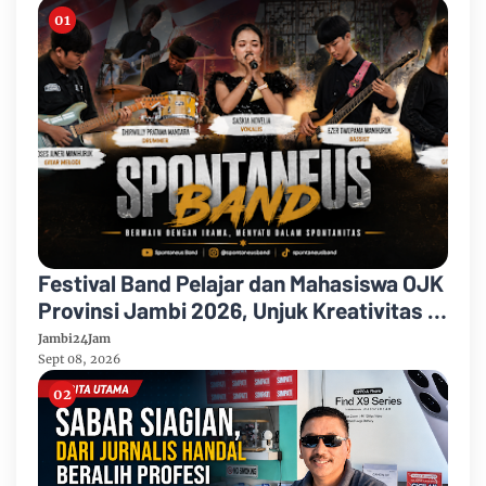
Festival Band Pelajar dan Mahasiswa OJK
Provinsi Jambi 2026, Unjuk Kreativitas di
Taman Banjuran Budayo, Spontaneus
Jambi24Jam
Band Raih Juara 2
Sept 08, 2026