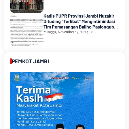
Kadis PUPR Provinsi Jambi Muzakir
Dituding "Terlibat" Mengintimindasi
Tim Pemasangan Baliho Paslongub
Romi-Sudirman
Minggu, November 17, 2024
0
PEMKOT JAMBI