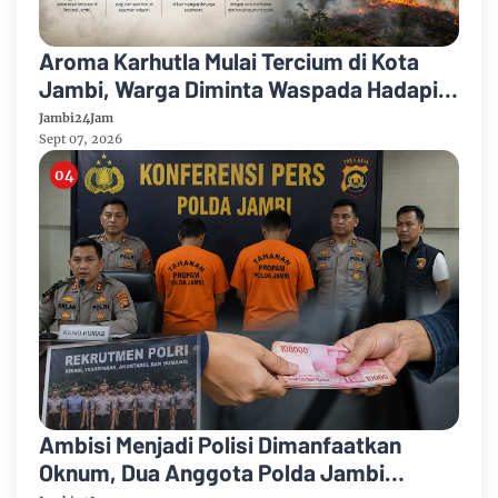
Aroma Karhutla Mulai Tercium di Kota
Jambi, Warga Diminta Waspada Hadapi
Puncak Kemarau
Jambi24Jam
Sept 07, 2026
Ambisi Menjadi Polisi Dimanfaatkan
Oknum, Dua Anggota Polda Jambi