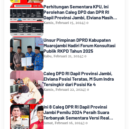
Perhitungan Sementara KPU, Ini
Perolehan Caleg DPD dan DPR RI
Dapil Provinsi Jambi, Elviana Masih
Urutan Kedua Teratas
Kamis, Februari 15, 2024
0
Unsur Pimpinan DPRD Kabupaten
Muarojambi Hadiri Forum Konsultasi
Publik RKPD Tahun 2025
Rabu, Februari 21, 2024
0
Caleg DPD RI Dapil Provinsi Jambi,
Elviana Posisi Teratas, M Sum Indra
Tersingkir dari Posisi Ke 4
Kamis, Februari 22, 2024
0
Ini 8 Caleg DPR RI Dapil Provinsi
Jambi Pemilu 2024 Peraih Suara
Terbanyak Sementara Versi Real
Count KPU RI
Jumat, Februari 16, 2024
0