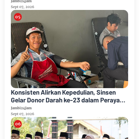
Diduga Tipu Calon Bintara dengan Janji
Jambi24Jam
Kelulusan
Sept 07, 2026
Konsisten Alirkan Kepedulian, Sinsen
Gelar Donor Darah ke-23 dalam Perayaan
Anniversary Sinsen
Jambi24Jam
Sept 07, 2026