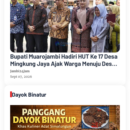
Bupati Muarojambi Hadiri HUT Ke 17 Desa
Mingkung Jaya Ajak Warga Menuju Desa
Mandiri 2026
Jambi24Jam
Sept 07, 2026
Dayok Binatur