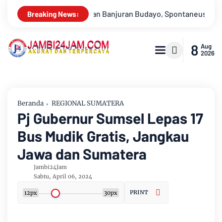
Spontaneus Band Raih Juara 2
Drs Sabar Siagian, Dari Jurnali
Breaking News:
8
Aug
2026
Beranda
REGIONAL SUMATERA
Pj Gubernur Sumsel Lepas 17
Bus Mudik Gratis, Jangkau
Jawa dan Sumatera
Jambi24Jam
Sabtu, April 06, 2024
PRINT
12px
30px