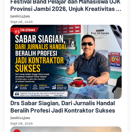
Festival Band Pelajar dan Mahasiswa OJK
Provinsi Jambi 2026, Unjuk Kreativitas di
Taman Banjuran Budayo, Spontaneus
Jambi24Jam
Band Raih Juara 2
Sept 08, 2026
Drs Sabar Siagian, Dari Jurnalis Handal
Beralih Profesi Jadi Kontraktor Sukses
Jambi24Jam
Sept 08, 2026