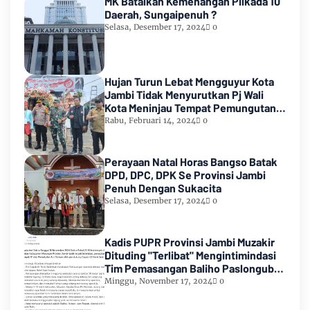
MK Batalkan Kemenangan Pilkada 10
Daerah, Sungaipenuh ?
Selasa, Desember 17, 2024
0
Hujan Turun Lebat Mengguyur Kota
Jambi Tidak Menyurutkan Pj Wali
Kota Meninjau Tempat Pemungutan
Suara Pemilu 2024
Rabu, Februari 14, 2024
0
Perayaan Natal Horas Bangso Batak
DPD, DPC, DPK Se Provinsi Jambi
Penuh Dengan Sukacita
Selasa, Desember 17, 2024
0
Kadis PUPR Provinsi Jambi Muzakir
Dituding "Terlibat" Mengintimindasi
Tim Pemasangan Baliho Paslongub
Romi-Sudirman
Minggu, November 17, 2024
0