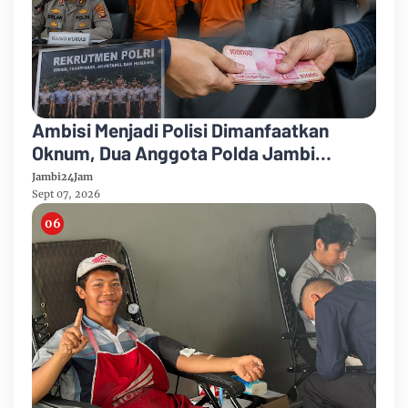
Ambisi Menjadi Polisi Dimanfaatkan
Oknum, Dua Anggota Polda Jambi
Diduga Tipu Calon Bintara dengan Janji
Jambi24Jam
Kelulusan
Sept 07, 2026