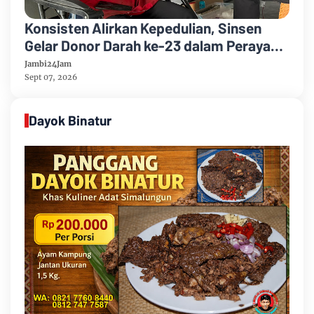
Konsisten Alirkan Kepedulian, Sinsen
Gelar Donor Darah ke-23 dalam Perayaan
Anniversary Sinsen
Jambi24Jam
Sept 07, 2026
Dayok Binatur