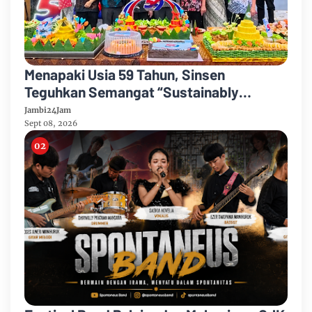
Menapaki Usia 59 Tahun, Sinsen
Teguhkan Semangat “Sustainably
Growing”
Jambi24Jam
Sept 08, 2026