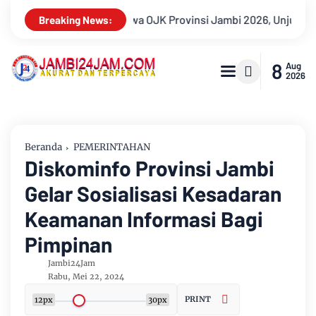
026, Unjuk Kreativitas di Taman Banjuran Budayo, Spontaneus Ba
Breaking News:
8
Aug
2026
Beranda
PEMERINTAHAN
Diskominfo Provinsi Jambi
Gelar Sosialisasi Kesadaran
Keamanan Informasi Bagi
Pimpinan
Jambi24Jam
Rabu, Mei 22, 2024
PRINT
12px
30px