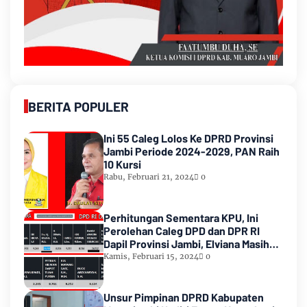
BERITA POPULER
Ini 55 Caleg Lolos Ke DPRD Provinsi
Jambi Periode 2024-2029, PAN Raih
10 Kursi
Rabu, Februari 21, 2024
0
Perhitungan Sementara KPU, Ini
Perolehan Caleg DPD dan DPR RI
Dapil Provinsi Jambi, Elviana Masih
Urutan Kedua Teratas
Kamis, Februari 15, 2024
0
Unsur Pimpinan DPRD Kabupaten