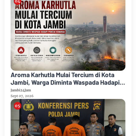
Aroma Karhutla Mulai Tercium di Kota
Jambi, Warga Diminta Waspada Hadapi
Puncak Kemarau
Jambi24Jam
Sept 07, 2026