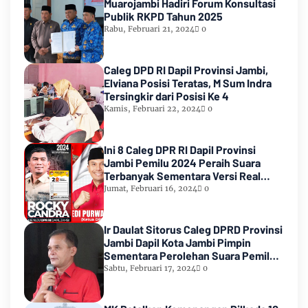
Muarojambi Hadiri Forum Konsultasi
Publik RKPD Tahun 2025
Rabu, Februari 21, 2024
0
Caleg DPD RI Dapil Provinsi Jambi,
Elviana Posisi Teratas, M Sum Indra
Tersingkir dari Posisi Ke 4
Kamis, Februari 22, 2024
0
Ini 8 Caleg DPR RI Dapil Provinsi
Jambi Pemilu 2024 Peraih Suara
Terbanyak Sementara Versi Real
Count KPU RI
Jumat, Februari 16, 2024
0
Ir Daulat Sitorus Caleg DPRD Provinsi
Jambi Dapil Kota Jambi Pimpin
Sementara Perolehan Suara Pemilu
2024
Sabtu, Februari 17, 2024
0