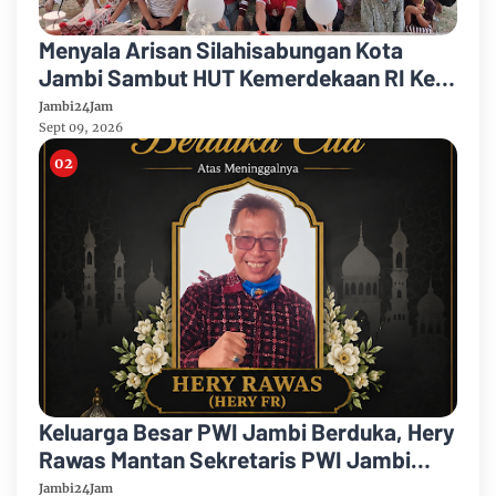
Menyala Arisan Silahisabungan Kota
Jambi Sambut HUT Kemerdekaan RI Ke
81 Gelar Berbagai Kegiatan
Jambi24Jam
Sept 09, 2026
Keluarga Besar PWI Jambi Berduka, Hery
Rawas Mantan Sekretaris PWI Jambi
Tutup Usia
Jambi24Jam