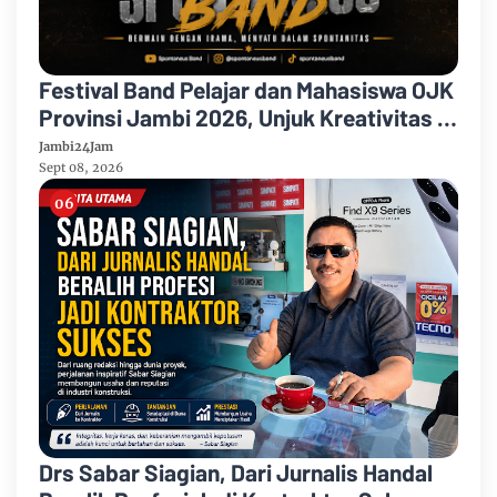
Festival Band Pelajar dan Mahasiswa OJK
Provinsi Jambi 2026, Unjuk Kreativitas di
Taman Banjuran Budayo, Spontaneus
Jambi24Jam
Band Raih Juara 2
Sept 08, 2026
Drs Sabar Siagian, Dari Jurnalis Handal