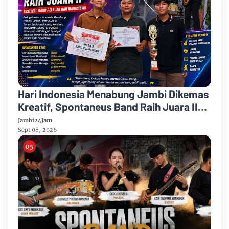
Hari Indonesia Menabung Jambi Dikemas
Kreatif, Spontaneus Band Raih Juara II
Festival Band Pelajar dan Mahasiswa
Jambi24Jam
Sept 08, 2026