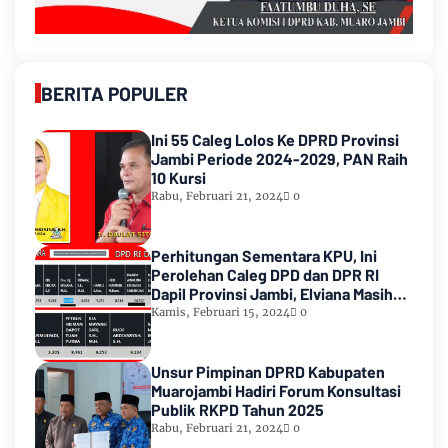
BERITA POPULER
Ini 55 Caleg Lolos Ke DPRD Provinsi
Jambi Periode 2024-2029, PAN Raih
10 Kursi
Rabu, Februari 21, 2024
0
Perhitungan Sementara KPU, Ini
Perolehan Caleg DPD dan DPR RI
Dapil Provinsi Jambi, Elviana Masih
Urutan Kedua Teratas
Kamis, Februari 15, 2024
0
Unsur Pimpinan DPRD Kabupaten
Muarojambi Hadiri Forum Konsultasi
Publik RKPD Tahun 2025
Rabu, Februari 21, 2024
0