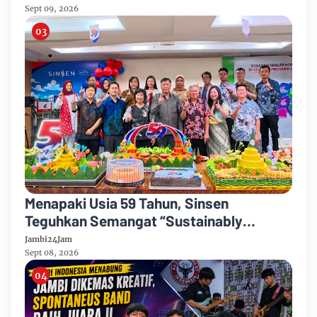
Sept 09, 2026
Menapaki Usia 59 Tahun, Sinsen
Teguhkan Semangat “Sustainably
Growing”
Jambi24Jam
Sept 08, 2026