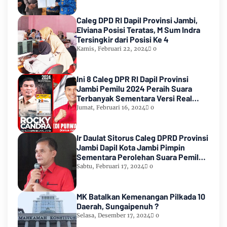
Caleg DPD RI Dapil Provinsi Jambi,
Elviana Posisi Teratas, M Sum Indra
Tersingkir dari Posisi Ke 4
Kamis, Februari 22, 2024
0
Ini 8 Caleg DPR RI Dapil Provinsi
Jambi Pemilu 2024 Peraih Suara
Terbanyak Sementara Versi Real
Count KPU RI
Jumat, Februari 16, 2024
0
Ir Daulat Sitorus Caleg DPRD Provinsi
Jambi Dapil Kota Jambi Pimpin
Sementara Perolehan Suara Pemilu
2024
Sabtu, Februari 17, 2024
0
MK Batalkan Kemenangan Pilkada 10
Daerah, Sungaipenuh ?
Selasa, Desember 17, 2024
0