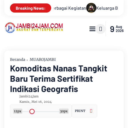
Keluarga Besar PWI Jambi Berduka, Hery Rawas Mantan Sekretar
Breaking News:
9
Aug
2026
Beranda
MUAROJAMBI
Komoditas Nanas Tangkit
Baru Terima Sertifikat
Indikasi Geografis
Jambi24Jam
Kamis, Mei 16, 2024
PRINT
12px
30px