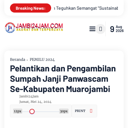
“Sustainably Growing”
Hari Indonesia Menabung Jambi Dikem
Breaking News:
9
Aug
2026
Beranda
PEMILU 2024
Pelantikan dan Pengambilan
Sumpah Janji Panwascam
Se-Kabupaten Muarojambi
Jambi24Jam
Jumat, Mei 24, 2024
PRINT
12px
30px