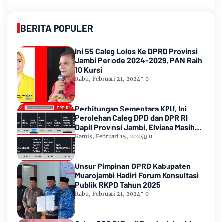
BERITA POPULER
Ini 55 Caleg Lolos Ke DPRD Provinsi
Jambi Periode 2024-2029, PAN Raih
10 Kursi
Rabu, Februari 21, 2024
0
Perhitungan Sementara KPU, Ini
Perolehan Caleg DPD dan DPR RI
Dapil Provinsi Jambi, Elviana Masih
Urutan Kedua Teratas
Kamis, Februari 15, 2024
0
Unsur Pimpinan DPRD Kabupaten
Muarojambi Hadiri Forum Konsultasi
Publik RKPD Tahun 2025
Rabu, Februari 21, 2024
0