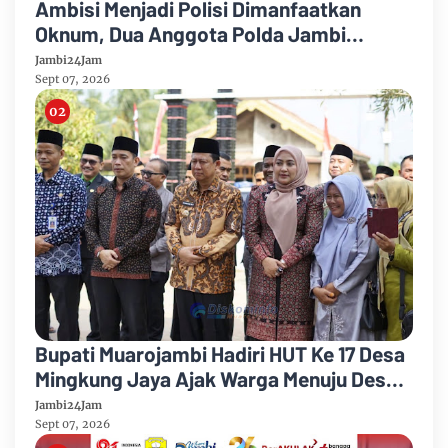
Ambisi Menjadi Polisi Dimanfaatkan
Oknum, Dua Anggota Polda Jambi
Diduga Tipu Calon Bintara dengan Janji
Jambi24Jam
Kelulusan
Sept 07, 2026
Bupati Muarojambi Hadiri HUT Ke 17 Desa
Mingkung Jaya Ajak Warga Menuju Desa
Mandiri 2026
Jambi24Jam
Sept 07, 2026