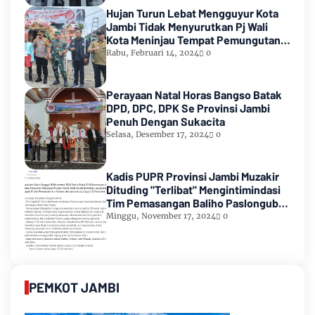
Hujan Turun Lebat Mengguyur Kota
Jambi Tidak Menyurutkan Pj Wali
Kota Meninjau Tempat Pemungutan
Suara Pemilu 2024
Rabu, Februari 14, 2024
0
Perayaan Natal Horas Bangso Batak
DPD, DPC, DPK Se Provinsi Jambi
Penuh Dengan Sukacita
Selasa, Desember 17, 2024
0
Kadis PUPR Provinsi Jambi Muzakir
Dituding "Terlibat" Mengintimindasi
Tim Pemasangan Baliho Paslongub
Romi-Sudirman
Minggu, November 17, 2024
0
PEMKOT JAMBI