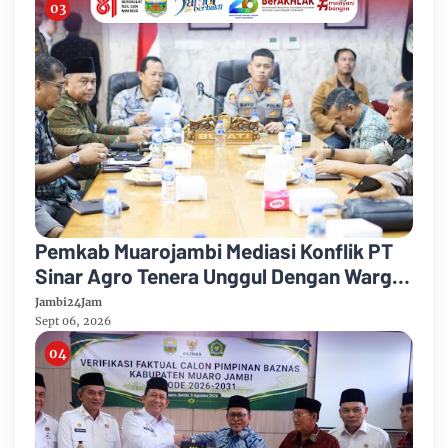
Pemkab Muarojambi Mediasi Konflik PT
Sinar Agro Tenera Unggul Dengan Warga
Sipin Teluk Duren
Jambi24Jam
Sept 06, 2026