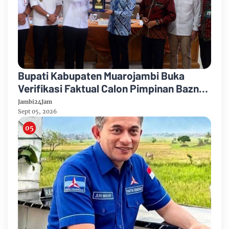
Bupati Kabupaten Muarojambi Buka
Verifikasi Faktual Calon Pimpinan Baznas
Tahun 2026-2031
Jambi24Jam
Sept 05, 2026