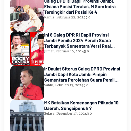
Caleg DPD RI Dapil Provinsi Jambi,
Elviana Posisi Teratas, M Sum Indra
Tersingkir dari Posisi Ke 4
Kamis, Februari 22, 2024
0
Ini 8 Caleg DPR RI Dapil Provinsi
Jambi Pemilu 2024 Peraih Suara
Terbanyak Sementara Versi Real
Count KPU RI
Jumat, Februari 16, 2024
0
Ir Daulat Sitorus Caleg DPRD Provinsi
Jambi Dapil Kota Jambi Pimpin
Sementara Perolehan Suara Pemilu
2024
Sabtu, Februari 17, 2024
0
MK Batalkan Kemenangan Pilkada 10
Daerah, Sungaipenuh ?
Selasa, Desember 17, 2024
0