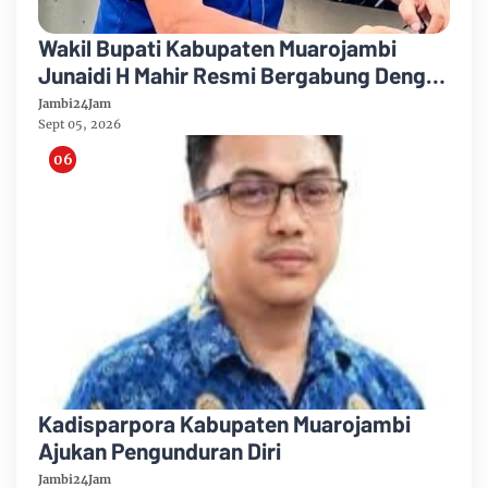
Wakil Bupati Kabupaten Muarojambi
Junaidi H Mahir Resmi Bergabung Dengan
Partai Demikrat
Jambi24Jam
Sept 05, 2026
Kadisparpora Kabupaten Muarojambi
Ajukan Pengunduran Diri
Jambi24Jam