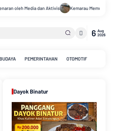
Kemarau Memuncak, Debit Sungai Batanghari Terus Menyusut, Jam
6
Aug
2026
 BUDAYA
PEMERINTAHAN
OTOMOTIF
Dayok Binatur