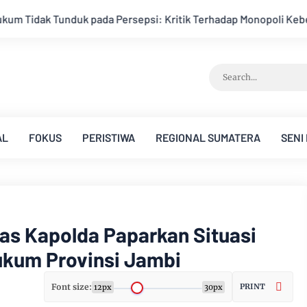
ritik Terhadap Monopoli Kebenaran oleh Media dan Aktivis
AL
FOKUS
PERISTIWA
REGIONAL SUMATERA
SENI
s Kapolda Paparkan Situasi
ukum Provinsi Jambi
Font size:
PRINT
12px
30px