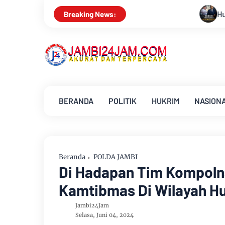
Hukum Tidak Tunduk pada Persepsi: K
Breaking News:
BERANDA
POLITIK
HUKRIM
NASION
Beranda
POLDA JAMBI
Di Hadapan Tim Kompolna
Kamtibmas Di Wilayah H
Jambi24Jam
Selasa, Juni 04, 2024