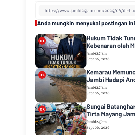
Anda mungkin menyukai postingan ini
Hukum Tidak Tund
Kebenaran oleh M
Jambi24Jam
Sept 06, 2026
Kemarau Memuncak
Jambi Hadapi Anc
Jambi24Jam
Sept 06, 2026
Sungai Batanghar
Tirta Mayang Jam
Jambi24Jam
Sept 06, 2026