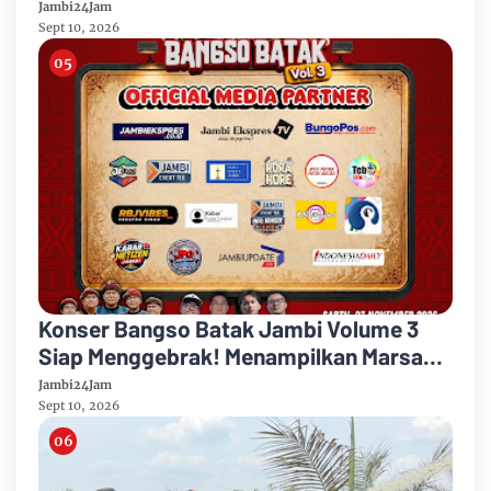
Sungai Gelam Terus Dikebut
Jambi24Jam
Sept 10, 2026
Konser Bangso Batak Jambi Volume 3
Siap Menggebrak! Menampilkan Marsada
Band, Siantar Rap Foundation, Rap Trio
Jambi24Jam
Sept 10, 2026