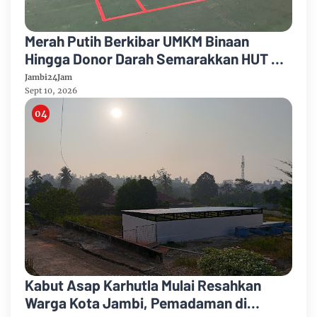
Merah Putih Berkibar UMKM Binaan
Hingga Donor Darah Semarakkan HUT RI
Ke-81 Di PTPN IV Regional IV
Jambi24Jam
Sept 10, 2026
Kabut Asap Karhutla Mulai Resahkan
Warga Kota Jambi, Pemadaman di