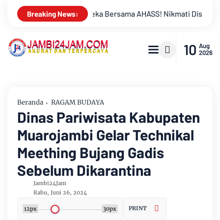
ati Diskon Jasa Service 17% Selama Agustus
Merah Putih 
Breaking News:
10
Aug
2026
Beranda
RAGAM BUDAYA
Dinas Pariwisata Kabupaten
Muarojambi Gelar Technikal
Meething Bujang Gadis
Sebelum Dikarantina
Jambi24Jam
Rabu, Juni 26, 2024
PRINT
12px
30px