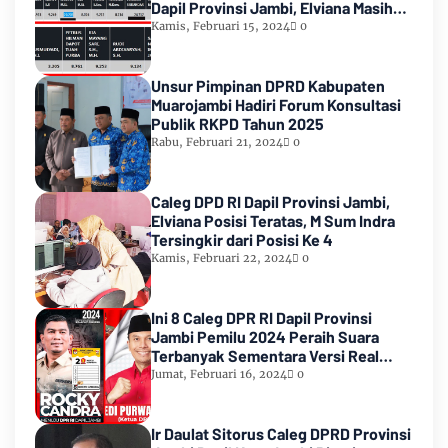
Dapil Provinsi Jambi, Elviana Masih
Urutan Kedua Teratas
Kamis, Februari 15, 2024
0
Unsur Pimpinan DPRD Kabupaten
Muarojambi Hadiri Forum Konsultasi
Publik RKPD Tahun 2025
Rabu, Februari 21, 2024
0
Caleg DPD RI Dapil Provinsi Jambi,
Elviana Posisi Teratas, M Sum Indra
Tersingkir dari Posisi Ke 4
Kamis, Februari 22, 2024
0
Ini 8 Caleg DPR RI Dapil Provinsi
Jambi Pemilu 2024 Peraih Suara
Terbanyak Sementara Versi Real
Count KPU RI
Jumat, Februari 16, 2024
0
Ir Daulat Sitorus Caleg DPRD Provinsi