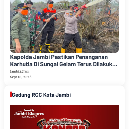
Kapolda Jambi Pastikan Penanganan
Karhutla Di Sungai Gelam Terus Dilakukan
Sinergi Diperkuat
Jambi24Jam
Sept 10, 2026
Gedung RCC Kota Jambi