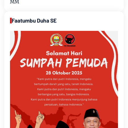
MM
Faatumbu Duha SE