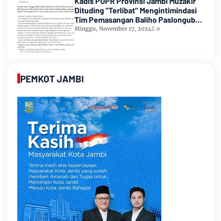
Kadis PUPR Provinsi Jambi Muzakir
Dituding "Terlibat" Mengintimindasi
Tim Pemasangan Baliho Paslongub
Romi-Sudirman
Minggu, November 17, 2024
0
PEMKOT JAMBI