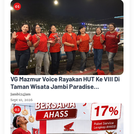
VG Mazmur Voice Rayakan HUT Ke VIII Di
Taman Wisata Jambi Paradise
Kabupaten Muarojambi
Jambi24Jam
Sept 10, 2026