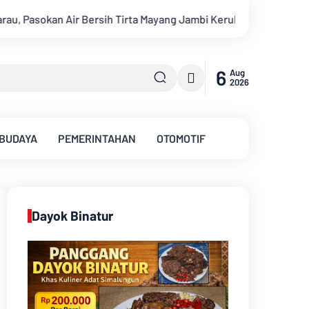
yang Jambi Keruh
Kajati Jambi dan Ketua Pengadilan Tingg
6
Aug
2026
 BUDAYA
PEMERINTAHAN
OTOMOTIF
Dayok Binatur