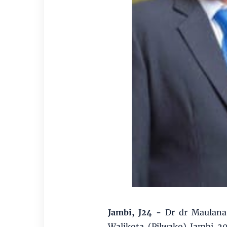
Jambi, J24 -
Dr dr Maulana
Walikota (Pilwako) Jambi 