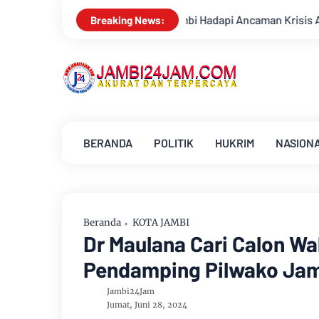
ambi Hadapi Ancaman Krisis Air Bersih dan Karhutla
Sunga
Breaking News:
BERANDA
POLITIK
HUKRIM
NASION
Beranda
KOTA JAMBI
Dr Maulana Cari Calon Wak
Pendamping Pilwako Ja
Jambi24Jam
Jumat, Juni 28, 2024