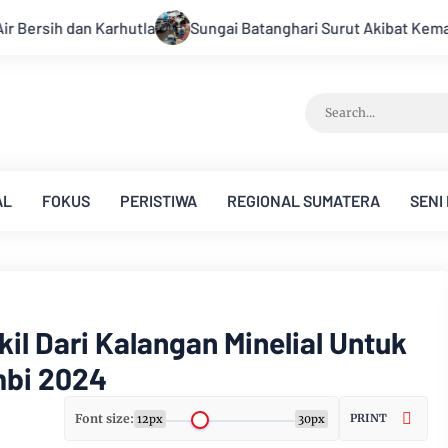
i Batanghari Surut Akibat Kemarau, Pasokan Air Bersih Tirta Ma
AL
FOKUS
PERISTIWA
REGIONAL SUMATERA
SENI
il Dari Kalangan Minelial Untuk
mbi 2024
Font size:
PRINT
12px
30px