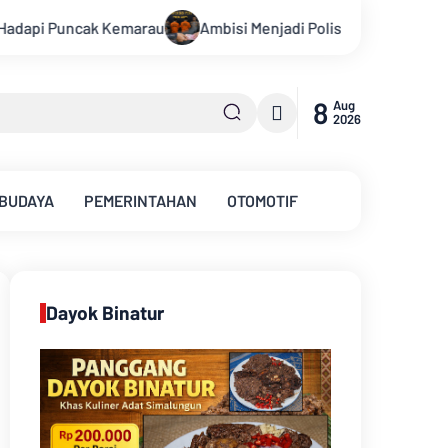
si Menjadi Polisi Dimanfaatkan Oknum, Dua Anggota Polda Jambi 
8
Aug
2026
 BUDAYA
PEMERINTAHAN
OTOMOTIF
Dayok Binatur