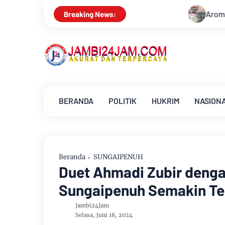
Aroma Karhutla Mulai Tercium di Kota
Breaking News:
BERANDA
POLITIK
HUKRIM
NASION
Beranda
SUNGAIPENUH
Duet Ahmadi Zubir dengan
Sungaipenuh Semakin Te
Jambi24Jam
Selasa, Juni 18, 2024