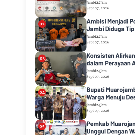
Jambi24Jam
Sept 07, 2026
Ambisi Menjadi P
Jambi Diduga Tipu
Jambi24Jam
Sept 07, 2026
Konsisten Alirkan
dalam Perayaan A
Jambi24Jam
Sept 07, 2026
Bupati Muarojamb
Warga Menuju Des
Jambi24Jam
Sept 07, 2026
Pemkab Muarojamb
Unggul Dengan Wa