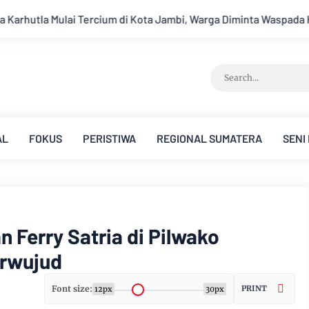
 Jambi, Warga Diminta Waspada Hadapi Puncak Kemarau
Ambi
AL
FOKUS
PERISTIWA
REGIONAL SUMATERA
SENI
 Ferry Satria di Pilwako
rwujud
Font size:
PRINT
12px
30px